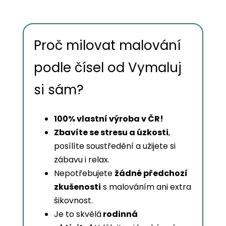
Proč milovat malování
podle čísel od Vymaluj
si sám?
100% vlastní výroba v ČR!
Zbavíte se stresu a úzkosti
,
posílíte soustředění a užijete si
zábavu i relax.
Nepotřebujete
žádné předchozí
zkušenosti
s malováním ani extra
šikovnost.
Je to skvělá
rodinná