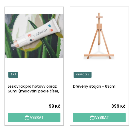
3 + 1
VÝPRODEJ
Lesklý lak pro hotový obraz
Dřevěný stojan - 68cm
50ml (malování podle čísel,
tečkování)
Průměrné
99 Kč
399 Kč
hodnocení
VYBRAT
VYBRAT
produktu
je
5,0
Z