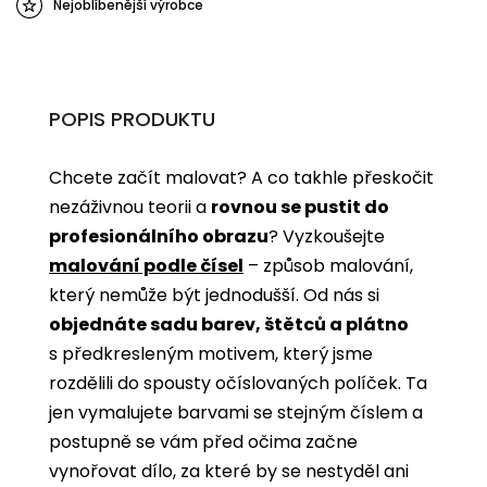
Nejoblíbenější výrobce
POPIS PRODUKTU
Chcete začít malovat? A co takhle přeskočit
nezáživnou teorii a
rovnou se pustit do
profesionálního obrazu
? Vyzkoušejte
malování podle čísel
­­– způsob malování,
který nemůže být jednodušší. Od nás si
objednáte sadu barev, štětců a plátno
s předkresleným motivem, který jsme
rozdělili do spousty očíslovaných políček. Ta
jen vymalujete barvami se stejným číslem a
postupně se vám před očima začne
vynořovat dílo, za které by se nestyděl ani