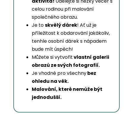
aktivita!
Udělejte si hezký večer s
celou rodinou při malování
společného obrazu.
Je to
skvělý dárek
! Ať už je
příležitost k obdarování jakákoliv,
tenhle osobní dárek s nápadem
bude mít úspěch!
Můžete si vytvořit
vlastní galerii
obrazů ze svých fotografií.
Je vhodné pro všechny
bez
ohledu na věk.
Malování, které nemůže být
jednodušší.