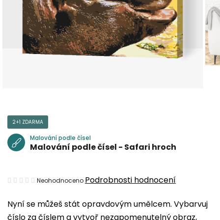
2+1 ZDARMA
Malování podle čísel
Malování podle čísel - Safari hroch
Průměrné
Podrobnosti hodnocení
Neohodnoceno
hodnocení
Nyní se můžeš stát opravdovým umělcem. Vybarvuj
produktu
číslo za číslem a vytvoř nezapomenutelný obraz,
je