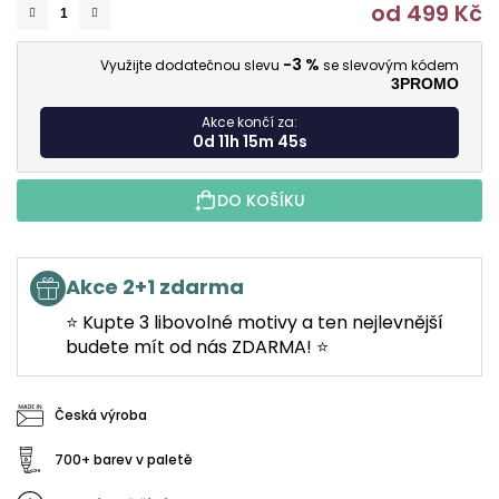
od
499 Kč
M
-3 %
Využijte dodatečnou slevu
se slevovým kódem
3PROMO
Akce končí za:
0d 11h 15m 44s
DO KOŠÍKU
Akce 2+1 zdarma
⭐ Kupte 3 libovolné motivy a ten nejlevnější
budete mít od nás ZDARMA! ⭐
Česká výroba
700+ barev v paletě