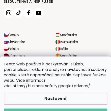
SLEDUJTE NÁS A INSPIRUJ SE
Česko
Maďarsko
Slovensko
Rumunsko
Polsko
Itálie
Německo
Španělsko
Velká Británie
Rakousko
Tento web používá k poskytování služeb,
personalizaci reklam a analýze návštěvnosti soubory
cookie, které napomáhají neustále zlepšovat funkce
SPOLEHLIVÉ MOŽNOSTI DOPRAVY
webu. Více informací
zde: https://business.safety.google/privacy/
BEZPEČNÉ MOŽNOSTI PLATBY
Nastavení