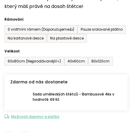
který máš právě na dosah štětce!
0,0
z
Rámování
5
S vnitřním rámem (Doporučujeme👍)
Pouze srolované plátno
hvězdiček.
Na kartonové desce
Na plastové desce
Velikost
60x80cm (Nejprodávanější⭐)
40x60cm
80x120cm
Zdarma od nás dostanete
Sada uměleckých štětců - Bambusové 4ks v
hodnotě 49 Kč
Možnosti dopravy a platby