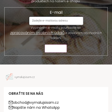
produktech na našem e-shopu.
E-mail
Vyplněním e-mailu souhlasíte se
zpracováním osobních údajů
a zasíláním obchodních
sdělení.
ODESLAT
OBRAŤTE SE NA NÁS
obchod@vymalujsisam.cz
Napište nám na WhatsApp