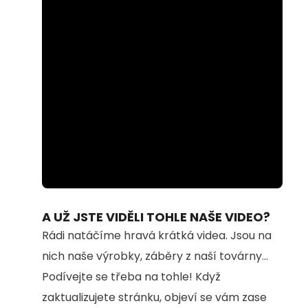
Loaded
:
Unmute
100.00%
A UŽ JSTE VIDĚLI TOHLE NAŠE VIDEO?
Rádi natáčíme hravá krátká videa. Jsou na
nich naše výrobky, záběry z naší továrny...
Podívejte se třeba na tohle! Když
zaktualizujete stránku, objeví se vám zase