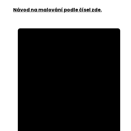
Návod na malování podle čísel zde
.