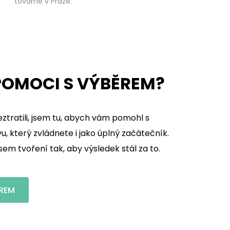
továrně v Praze.
OMOCI S VÝBĚREM?
ztratili, jsem tu, abych vám pomohl s
, který zvládnete i jako úplný začátečník.
m tvoření tak, aby výsledek stál za to.
REM