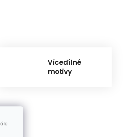
Vícedílné
motivy
tále