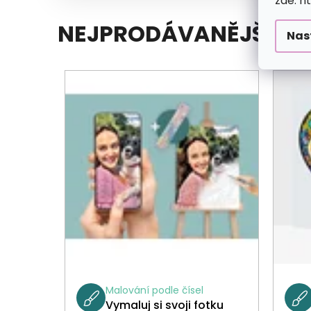
zde: h
NEJPRODÁVANĚJŠÍ
Nas
Malování podle čísel
Vymaluj si svoji fotku