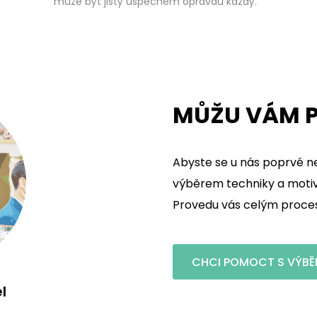
může být jistý úspěchem opravdu každý.
MŮŽU VÁM P
Abyste se u nás poprvé ne
výběrem techniky a motivu
Provedu vás celým procese
CHCI POMOCT S VÝBĚ
l