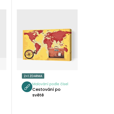
Z
E
N
Í
P
R
O
2+1 ZDARMA
D
Malování podle čísel
Cestování po
U
světě
K