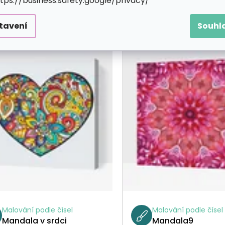
ttps://business.safety.google/privacy/
tavení
Souhl
Malování podle čísel
Malování podle čísel
Mandala v srdci
Mandala9