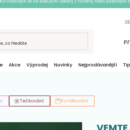
Podívejte se na exkluzivní záběry z továrny nebo posbírejte o
Vš
Př
ce
Akce
Výprodej
Novinky
Nejprodávanější
Ti
í
Tečkování
Korálkování
VEMTE 