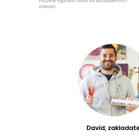
můžete vypnout hlavu od každodenních
starostí.
David, zakladate