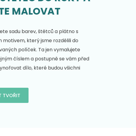
TE MALOVAT
te sadu barev, štětců a plátno s
motivem, který jsme rozdělili do
vaných políček. Ta jen vymalujete
ejným číslem a postupně se vám před
nořovat dílo, které budou všichni
T TVOŘIT