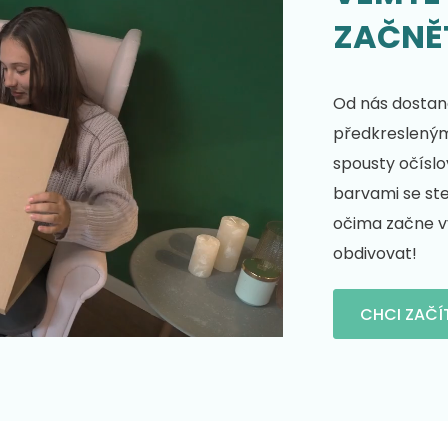
ZAČNĚ
Od nás dostane
předkresleným 
spousty očíslo
barvami se st
očima začne vy
obdivovat!
CHCI ZAČÍ