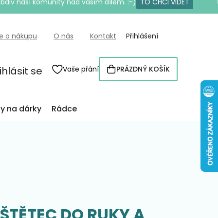
bdiv naší komunity nad vaším dílem. :-)
TO CHCI VIDĚT
e o nákupu
O nás
Kontakt
Přihlášení
ihlásit se
Vaše přání
PRÁZDNÝ KOŠÍK
NÁKUPNÍ
KOŠÍK
py na dárky
Rádce
ŠTĚTEC DO RUKY A