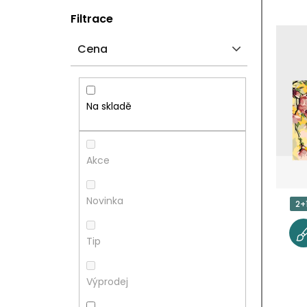
P
V
Filtrace
O
Ý
Cena
S
P
T
I
Na skladě
R
S
A
P
Akce
N
R
Novinka
2+
N
O
Tip
Í
D
P
U
Výprodej