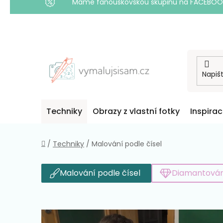
Máme fanouškovskou skupinu na FACEBOOKU! 
Přejít
na
obsah
Techniky
Obrazy z vlastní fotky
Inspira
Domů
/
Techniky
/
Malování podle čísel
Malování podle čísel
Diamantován