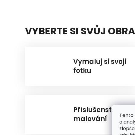
VYBERTE SI SVŮJ OBR
Vymaluj si svoji
fotku
Příslušenství k
Tento 
malování
a anal
zlepšo