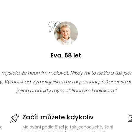
Eva, 58 let
i myslela, že neumím malovat. Nikdy mi to nešlo a tak jsem
ky. Výrobek od Vymalujsisam.cz mi pomohl překonat strac
jejich produkty mým oblíbeným koníčkem.”
Začít můžete kdykoliv
de
Malování podle čísel je tak jednoduché, že si