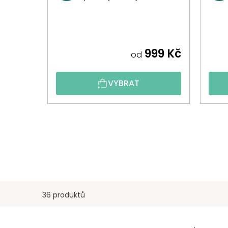
999 Kč
od
VYBRAT
36 produktů