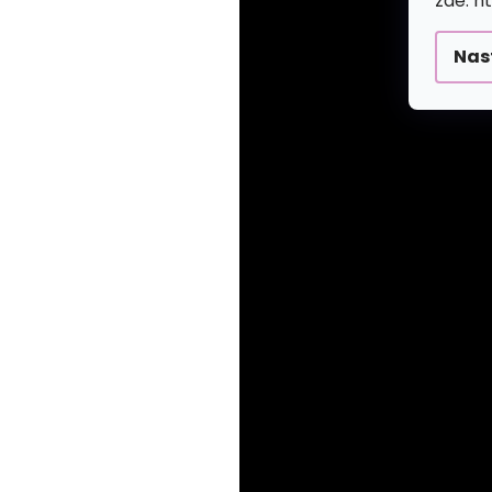
zde: h
Nas