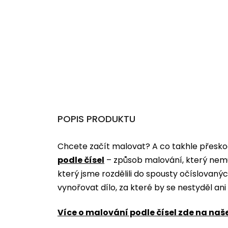
POPIS PRODUKTU
Chcete začít malovat? A co takhle přeskoč
podle čísel
­­– způsob malování, který nem
který jsme rozdělili do spousty očíslovan
vynořovat dílo, za které by se nestyděl an
Více o malování podle čísel zde na naš