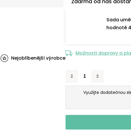
Zdarma od nás dosta
Sada uměl
hodnotě 4
Možnosti dopravy a pl
Nejoblíbenější výrobce
Využijte dodatečnou s