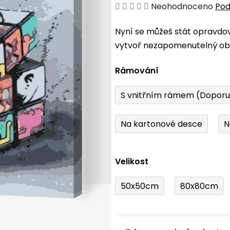
Průměrné
Neohodnoceno
Pod
hodnocení
Nyní se můžeš stát opravdo
produktu
vytvoř nezapomenutelný obr
je
0,0
Rámování
z
5
S vnitřním rámem (Dopor
hvězdiček.
Na kartonové desce
N
Velikost
50x50cm
80x80cm