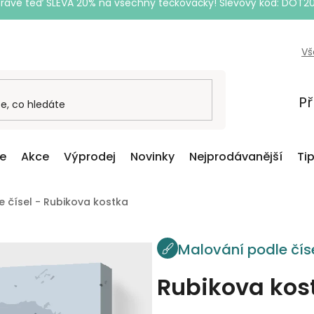
Právě teď SLEVA 20% na všechny tečkovačky! Slevový kód: DOT2
Vš
Př
ce
Akce
Výprodej
Novinky
Nejprodávanější
Ti
 čísel - Rubikova kostka
Malování podle čís
Rubikova kos