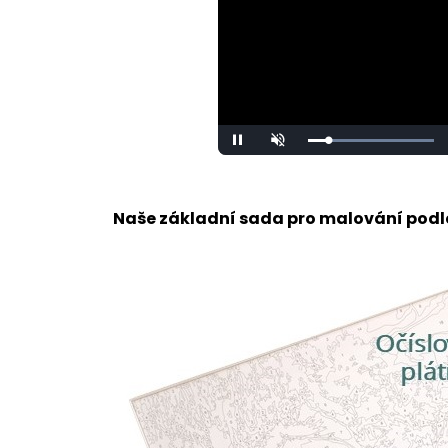
Loaded
:
Pause
Unmute
100.00%
Naše základní sada pro malování podle