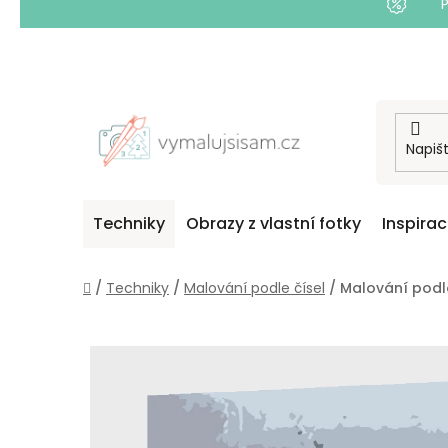
Přejít
na
obsah
Techniky
Obrazy z vlastní fotky
Inspira
Domů
/
Techniky
/
Malování podle čísel
/
Malování podle