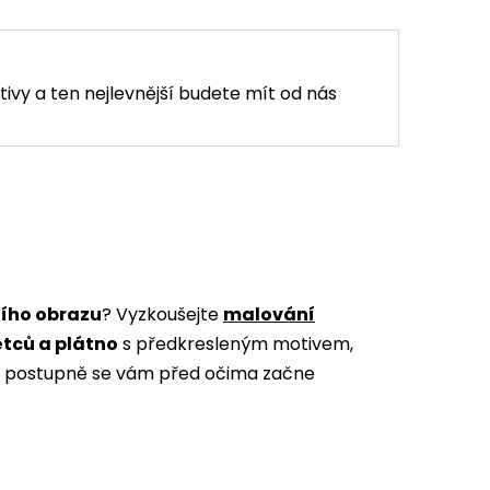
tivy a ten nejlevnější budete mít od nás
ního obrazu
? Vyzkoušejte
malování
ětců a plátno
s předkresleným motivem,
m a postupně se vám před očima začne