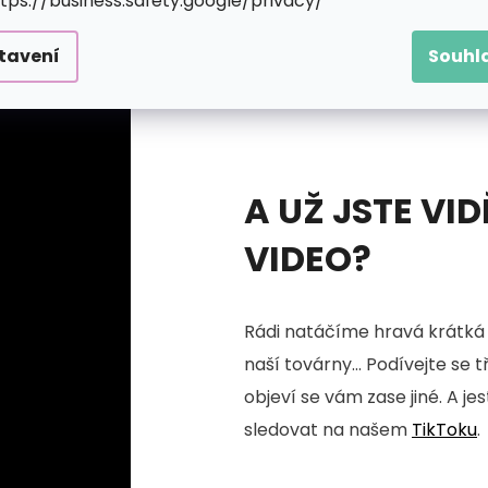
ttps://business.safety.google/privacy/
tavení
Souhl
A UŽ JSTE VID
VIDEO?
Rádi natáčíme hravá krátká 
naší továrny... Podívejte se 
objeví se vám zase jiné. A je
sledovat na našem
TikToku
.