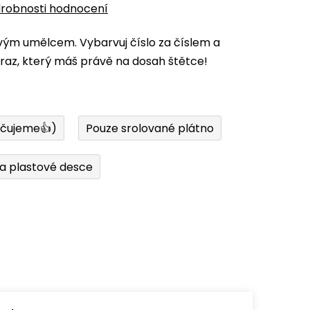
robnosti hodnocení
vým umělcem. Vybarvuj číslo za číslem a
az, který máš právě na dosah štětce!
učujeme👍)
Pouze srolované plátno
a plastové desce