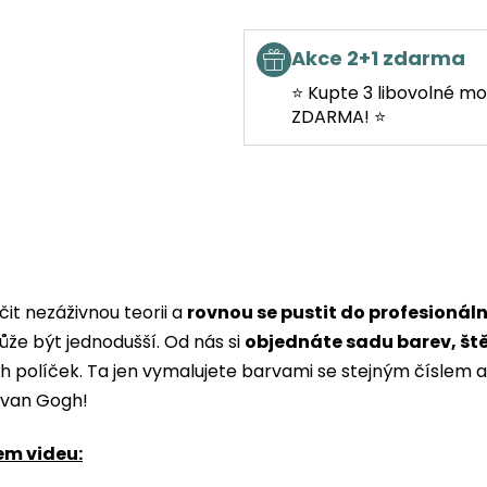
Akce 2+1 zdarma
⭐ Kupte 3 libovolné mo
ZDARMA! ⭐
it nezáživnou teorii a
rovnou se pustit do profesionál
ůže být jednodušší. Od nás si
objednáte sadu barev, št
ých políček. Ta jen vymalujete barvami se stejným čísle
i van Gogh!
em videu: