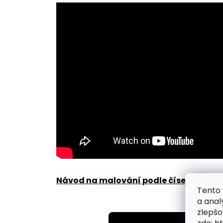
Návod na malování podle čísel zde
.
Tento 
a anal
zlepšo