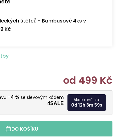
nete
eckých štětců - Bambusové 4ks v
9 Kč
atby
od
499 Kč
Měrná cen
-4 %
levu
se slevovým kódem
Akce končí za:
4SALE
0d 12h 3m 58s
DO KOŠÍKU