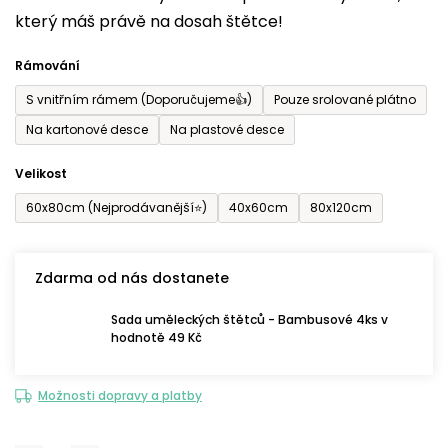
který máš právě na dosah štětce!
0,0
z
Rámování
5
S vnitřním rámem (Doporučujeme👍)
Pouze srolované plátno
hvězdiček.
Na kartonové desce
Na plastové desce
Velikost
60x80cm (Nejprodávanější⭐)
40x60cm
80x120cm
Zdarma od nás dostanete
Sada uměleckých štětců - Bambusové 4ks v
hodnotě 49 Kč
Možnosti dopravy a platby