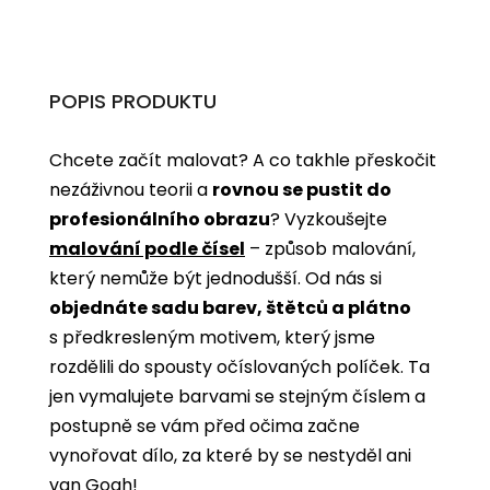
POPIS PRODUKTU
Chcete začít malovat? A co takhle přeskočit
nezáživnou teorii a
rovnou se pustit do
profesionálního obrazu
? Vyzkoušejte
malování podle čísel
­­– způsob malování,
který nemůže být jednodušší. Od nás si
objednáte sadu barev, štětců a plátno
s předkresleným motivem, který jsme
rozdělili do spousty očíslovaných políček. Ta
jen vymalujete barvami se stejným číslem a
postupně se vám před očima začne
vynořovat dílo, za které by se nestyděl ani
van Gogh!