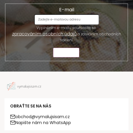
E-mail
Vyplněním e-mailu souhlasíte se
zpracováním osobních údajů
a zasíláním obchodních
sdělení.
ODESLAT
OBRAŤTE SE NA NÁS
obchod@vymalujsisam.cz
Napište nám na WhatsApp