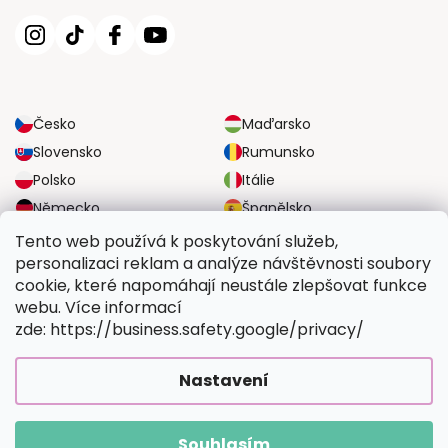
Česko
Maďarsko
Slovensko
Rumunsko
Polsko
Itálie
Německo
Španělsko
Velká Británie
Rakousko
Tento web používá k poskytování služeb,
personalizaci reklam a analýze návštěvnosti soubory
cookie, které napomáhají neustále zlepšovat funkce
SPOLEHLIVÉ MOŽNOSTI DOPRAVY
webu. Více informací
zde: https://business.safety.google/privacy/
BEZPEČNÉ MOŽNOSTI PLATBY
Nastavení
Souhlasím
Copyright 2026
Vymalujsisam.cz
. Všechna práva vyhrazena.