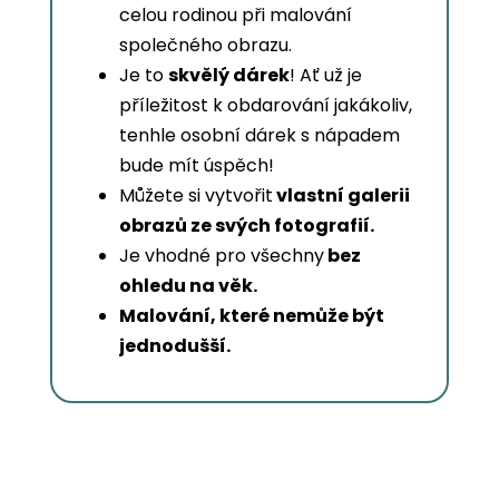
celou rodinou při malování
společného obrazu.
Je to
skvělý dárek
! Ať už je
příležitost k obdarování jakákoliv,
tenhle osobní dárek s nápadem
bude mít úspěch!
Můžete si vytvořit
vlastní galerii
obrazů ze svých fotografií.
Je vhodné pro všechny
bez
ohledu na věk.
Malování, které nemůže být
jednodušší.