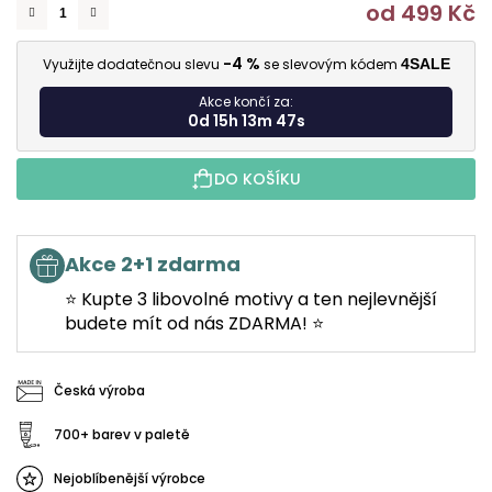
od
499 Kč
M
-4 %
Využijte dodatečnou slevu
se slevovým kódem
4SALE
Akce končí za:
0d 15h 13m 46s
DO KOŠÍKU
Akce 2+1 zdarma
⭐ Kupte 3 libovolné motivy a ten nejlevnější
budete mít od nás ZDARMA! ⭐
Česká výroba
700+ barev v paletě
Nejoblíbenější výrobce