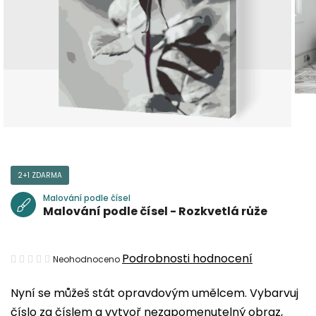
2+1 ZDARMA
Malování podle čísel
Malování podle čísel - Rozkvetlá růže
Průměrné
Podrobnosti hodnocení
Neohodnoceno
hodnocení
Nyní se můžeš stát opravdovým umělcem. Vybarvuj
produktu
číslo za číslem a vytvoř nezapomenutelný obraz,
je