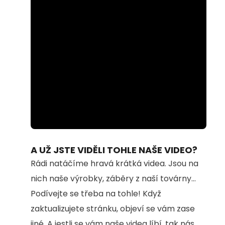
Loaded
:
Unmute
100.00%
A UŽ JSTE VIDĚLI TOHLE NAŠE VIDEO?
Rádi natáčíme hravá krátká videa. Jsou na
nich naše výrobky, záběry z naší továrny...
Podívejte se třeba na tohle! Když
zaktualizujete stránku, objeví se vám zase
jiné. A jestli se vám naše videa líbí, tak nás