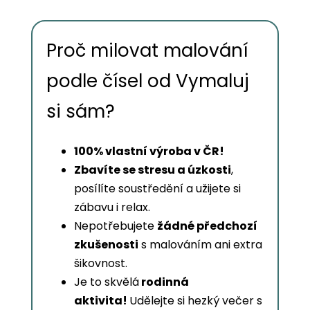
Proč milovat malování
podle čísel od Vymaluj
si sám?
100% vlastní výroba v ČR!
Zbavíte se stresu a úzkosti
,
posílíte soustředění a užijete si
zábavu i relax.
Nepotřebujete
žádné předchozí
zkušenosti
s malováním ani extra
šikovnost.
Je to skvělá
rodinná
aktivita!
Udělejte si hezký večer s