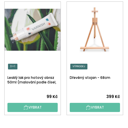
3 + 1
VÝPRODEJ
Lesklý lak pro hotový obraz
Dřevěný stojan - 68cm
50ml (malování podle čísel,
tečkování)
Průměrné
99 Kč
399 Kč
hodnocení
VYBRAT
VYBRAT
produktu
je
5,0
Z