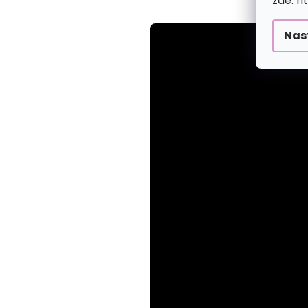
zde: h
Nas