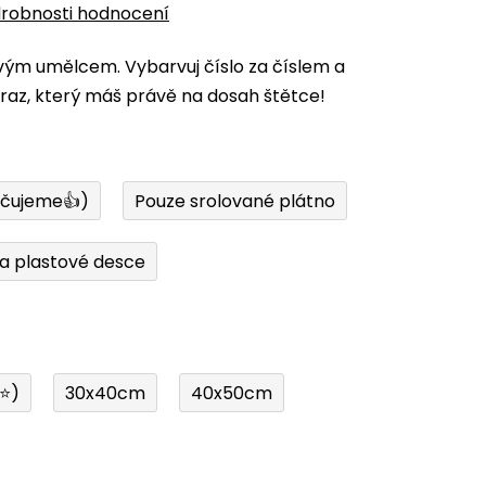
robnosti hodnocení
vým umělcem. Vybarvuj číslo za číslem a
az, který máš právě na dosah štětce!
učujeme👍)
Pouze srolované plátno
a plastové desce
í⭐)
30x40cm
40x50cm