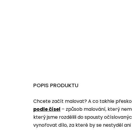
POPIS PRODUKTU
Chcete začít malovat? A co takhle přeskoč
podle čísel
­­– způsob malování, který nem
který jsme rozdělili do spousty očíslovan
vynořovat dílo, za které by se nestyděl an