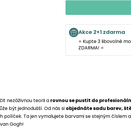
Akce 2+1 zdarma
⭐ Kupte 3 libovolné mo
ZDARMA! ⭐
it nezáživnou teorii a
rovnou se pustit do profesionál
ůže být jednodušší. Od nás si
objednáte sadu barev, št
ých políček. Ta jen vymalujete barvami se stejným čísle
i van Gogh!