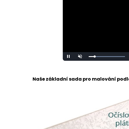
Loaded
:
Pause
Unmute
100.00%
Naše základní sada pro malování podle