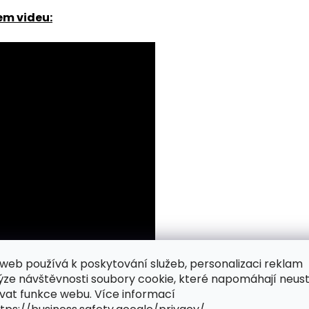
em videu:
web používá k poskytování služeb, personalizaci reklam
ýze návštěvnosti soubory cookie, které napomáhají neus
vat funkce webu. Více informací