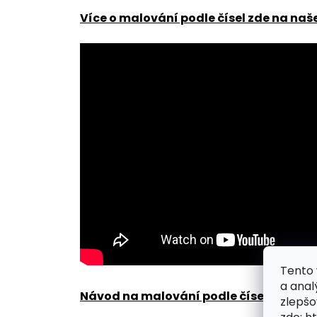
Více o malování podle čísel zde na naš
Tento 
a anal
Návod na malování podle čísel zde
.
zlepšo