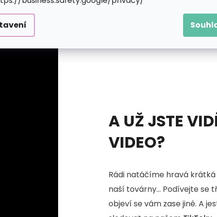
ttps://business.safety.google/privacy/
tavení
Souhl
A UŽ JSTE VID
VIDEO?
Rádi natáčíme hravá krátká 
naší továrny... Podívejte se 
objeví se vám zase jiné. A je