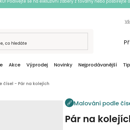
Podívejte se na exkluzivní záběry z továrny nebo posbírejte o
Vš
Př
ce
Akce
Výprodej
Novinky
Nejprodávanější
Ti
 čísel - Pár na kolejích
Malování podle čís
Pár na kolejíc