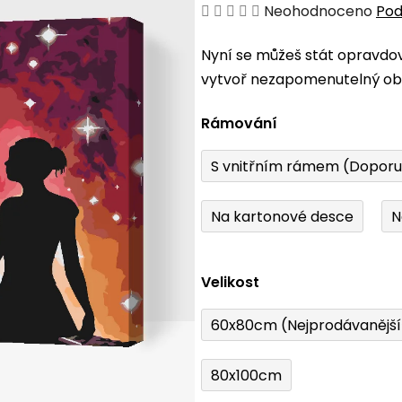
Průměrné
Neohodnoceno
Pod
hodnocení
Nyní se můžeš stát opravdo
produktu
vytvoř nezapomenutelný obr
je
0,0
Rámování
z
5
S vnitřním rámem (Dopor
hvězdiček.
Na kartonové desce
N
Velikost
60x80cm (Nejprodávanějš
80x100cm