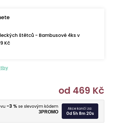
nete
eckých štětců - Bambusové 4ks v
9 Kč
atby
od
469 Kč
Měrná cen
-3 %
levu
se slevovým kódem
Akce končí za:
3PROMO
0d 5h 8m 19s