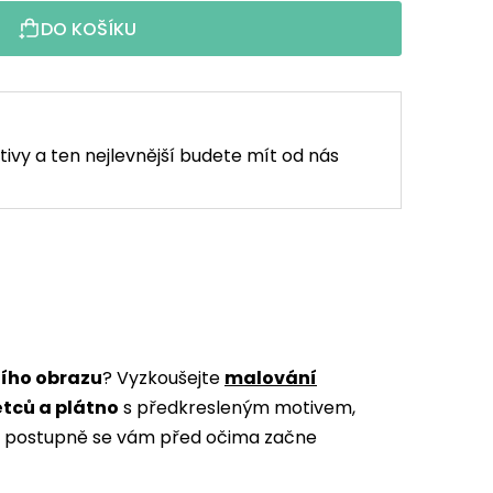
DO KOŠÍKU
tivy a ten nejlevnější budete mít od nás
ního obrazu
? Vyzkoušejte
malování
ětců a plátno
s předkresleným motivem,
m a postupně se vám před očima začne