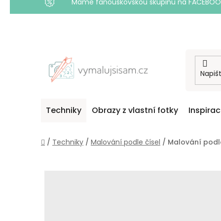
Máme fanouškovskou skupinu na FACEBOOKU! 
Přejít
na
obsah
Techniky
Obrazy z vlastní fotky
Inspira
Domů
/
Techniky
/
Malování podle čísel
/
Malování podle