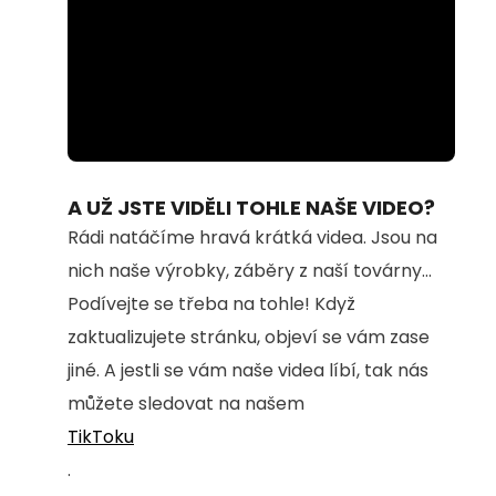
Loaded
:
Unmute
73.28%
A UŽ JSTE VIDĚLI TOHLE NAŠE VIDEO?
Rádi natáčíme hravá krátká videa. Jsou na
nich naše výrobky, záběry z naší továrny...
Podívejte se třeba na tohle! Když
zaktualizujete stránku, objeví se vám zase
jiné. A jestli se vám naše videa líbí, tak nás
můžete sledovat na našem
TikToku
.