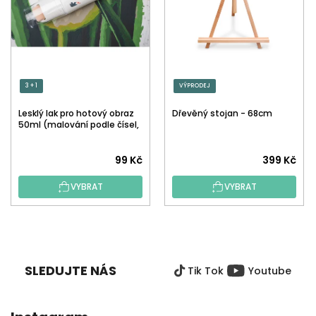
3 + 1
VÝPRODEJ
Lesklý lak pro hotový obraz
Dřevěný stojan - 68cm
50ml (malování podle čísel,
tečkování)
Průměrné
99 Kč
399 Kč
hodnocení
VYBRAT
VYBRAT
produktu
je
5,0
Z
z
Á
5
P
hvězdiček.
SLEDUJTE NÁS
Tik Tok
Youtube
A
T
Í