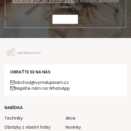
zpracováním osobních údajů
a zasíláním obchodních
sdělení.
ODESLAT
OBRAŤTE SE NA NÁS
obchod@vymalujsisam.cz
Napište nám na WhatsApp
NABÍDKA
Techniky
Akce
Obrázky z vlastní fotky
Novinky