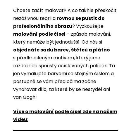
Chcete začít malovat? A co takhle přeskočit
nezáživnou teorii a
rovnou se pustit do
profesionálního obrazu
? Vyzkoušejte
malování podle čísel
­­– způsob malování,
který nemůže být jednodušší. Od nás si
objednáte sadu barev, štětců a plátno
s předkresleným motivem, který jsme
rozdělili do spousty očíslovaných políček. Ta
jen vymalujete barvami se stejným číslem a
postupně se vám před očima začne
vynořovat dílo, za které by se nestyděl ani
van Gogh!
Více o malování podle čísel zde na našem
videu: