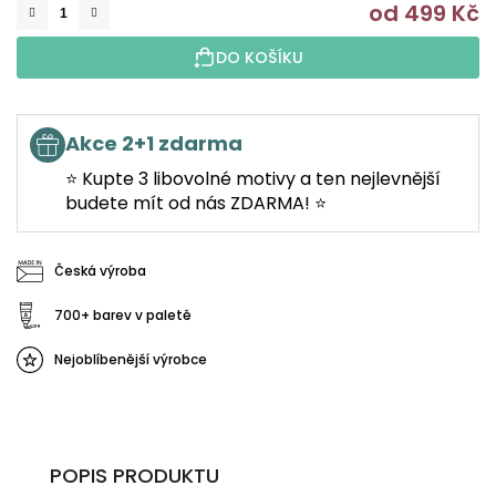
od
499 Kč
M
DO KOŠÍKU
Akce 2+1 zdarma
⭐ Kupte 3 libovolné motivy a ten nejlevnější
budete mít od nás ZDARMA! ⭐
Česká výroba
700+ barev v paletě
Nejoblíbenější výrobce
POPIS PRODUKTU