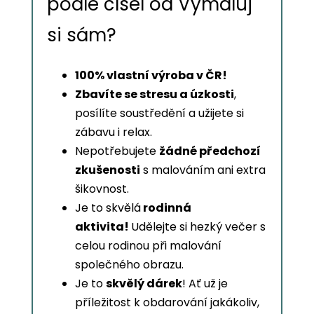
podle čísel od Vymaluj
si sám?
100% vlastní výroba v ČR!
Zbavíte se stresu a úzkosti
,
posílíte soustředění a užijete si
zábavu i relax.
Nepotřebujete
žádné předchozí
zkušenosti
s malováním ani extra
šikovnost.
Je to skvělá
rodinná
aktivita!
Udělejte si hezký večer s
celou rodinou při malování
společného obrazu.
Je to
skvělý dárek
! Ať už je
příležitost k obdarování jakákoliv,