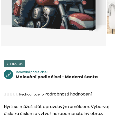
2+1 ZDARMA
Malování podle čísel
Malování podle čísel - Moderní Santa
Průměrné
Podrobnosti hodnocení
Neohodnoceno
hodnocení
Nyní se můžeš stát opravdovým umělcem. Vybarvuj
produktu
číslo za číslem a vytvoř nezapomenutelný obraz,
je