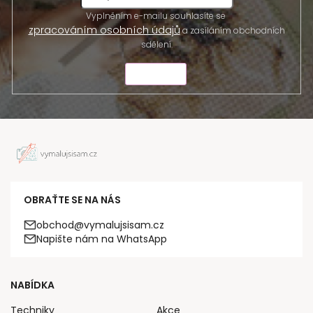
Vyplněním e-mailu souhlasíte se
zpracováním osobních údajů
a zasíláním obchodních
sdělení.
ODESLAT
OBRAŤTE SE NA NÁS
obchod@vymalujsisam.cz
Napište nám na WhatsApp
NABÍDKA
Techniky
Akce