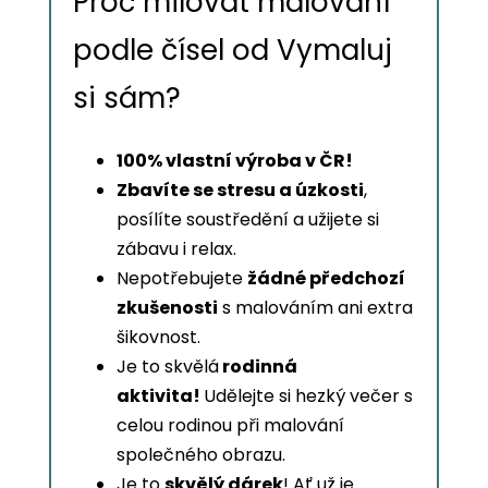
Proč milovat malování
podle čísel od Vymaluj
si sám?
100% vlastní výroba v ČR!
Zbavíte se stresu a úzkosti
,
posílíte soustředění a užijete si
zábavu i relax.
Nepotřebujete
žádné předchozí
zkušenosti
s malováním ani extra
šikovnost.
Je to skvělá
rodinná
aktivita!
Udělejte si hezký večer s
celou rodinou při malování
společného obrazu.
Je to
skvělý dárek
! Ať už je