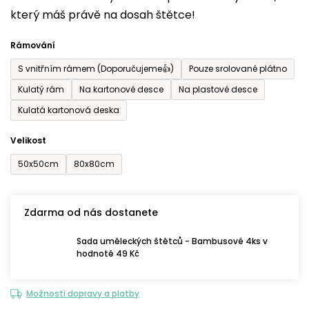
který máš právě na dosah štětce!
0,0
z
Rámování
5
S vnitřním rámem (Doporučujeme👍)
Pouze srolované plátno
hvězdiček.
Kulatý rám
Na kartonové desce
Na plastové desce
Kulatá kartonová deska
Velikost
50x50cm
80x80cm
Zdarma od nás dostanete
Sada uměleckých štětců - Bambusové 4ks v
hodnotě 49 Kč
Možnosti dopravy a platby