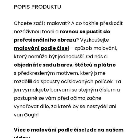
POPIS PRODUKTU
Chcete začít malovat? A co takhle přeskočit
nezáživnou teorii a
rovnou se pustit do
profesionálního obrazu
? Vyzkoušejte
malování podle čísel
­­– způsob malování,
který nemůže být jednodušší. Od nás si
objednáte sadu barev, štětců a plátno
s předkresleným motivem, který jsme
rozdělili do spousty očíslovaných políček. Ta
jen vymalujete barvami se stejným číslem a
postupně se vám před očima začne
vynořovat dílo, za které by se nestyděl ani
van Gogh!
Více o malování podle čísel zde na našem