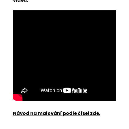
videu:
Návod na malování podle čísel zde
.