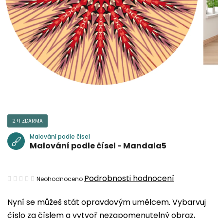
2+1 ZDARMA
Malování podle čísel
Malování podle čísel - Mandala5
Průměrné
Podrobnosti hodnocení
Neohodnoceno
hodnocení
Nyní se můžeš stát opravdovým umělcem. Vybarvuj
produktu
číslo za číslem a vytvoř nezapomenutelný obraz,
je