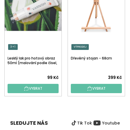
3 + 1
VÝPRODEJ
Lesklý lak pro hotový obraz
Dřevěný stojan - 68cm
50ml (malování podle čísel,
tečkování)
Průměrné
99 Kč
399 Kč
hodnocení
VYBRAT
VYBRAT
produktu
je
5,0
Z
z
Á
5
P
hvězdiček.
SLEDUJTE NÁS
Tik Tok
Youtube
A