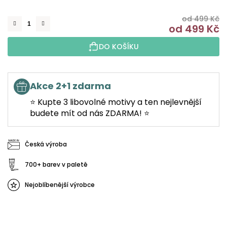
od 499 Kč
od
499 Kč
M
DO KOŠÍKU
Akce 2+1 zdarma
⭐ Kupte 3 libovolné motivy a ten nejlevnější
budete mít od nás ZDARMA! ⭐
Česká výroba
700+ barev v paletě
Nejoblíbenější výrobce