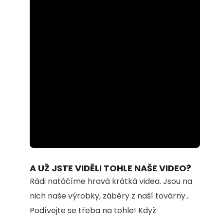
Loaded
:
Unmute
100.00%
A UŽ JSTE VIDĚLI TOHLE NAŠE VIDEO?
Rádi natáčíme hravá krátká videa. Jsou na
nich naše výrobky, záběry z naší továrny...
Podívejte se třeba na tohle! Když