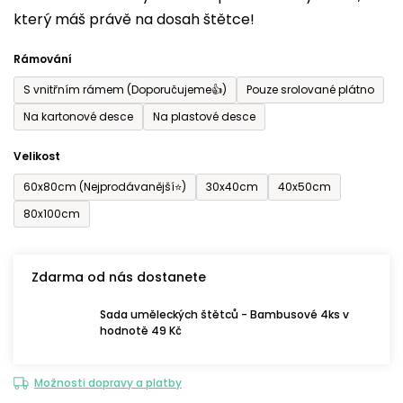
který máš právě na dosah štětce!
0,0
z
Rámování
5
S vnitřním rámem (Doporučujeme👍)
Pouze srolované plátno
hvězdiček.
Na kartonové desce
Na plastové desce
Velikost
60x80cm (Nejprodávanější⭐)
30x40cm
40x50cm
80x100cm
Zdarma od nás dostanete
Sada uměleckých štětců - Bambusové 4ks v
hodnotě 49 Kč
Možnosti dopravy a platby