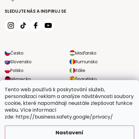
SLEDUJTE NÁS A INSPIRUJ SE
Česko
Maďarsko
Slovensko
Rumunsko
Polsko
Itálie
Německo
Španělsko
Velká Británie
Rakousko
Tento web používá k poskytování služeb,
personalizaci reklam a analýze návštěvnosti soubory
cookie, které napomáhají neustále zlepšovat funkce
SPOLEHLIVÉ MOŽNOSTI DOPRAVY
webu. Více informací
zde: https://business.safety.google/privacy/
BEZPEČNÉ MOŽNOSTI PLATBY
Nastavení