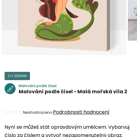
2+1 ZDARMA
Malování podle čísel
Malování podle čísel - Malá mořská víla 2
Průměrné
Podrobnosti hodnocení
Neohodnoceno
hodnocení
Nyní se můžeš stát opravdovým umělcem. Vybarvuj
produktu
číslo za číslem a vytvoř nezapomenutelný obraz,
je