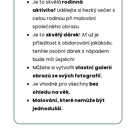
Je to skvělá
rodinná
aktivita!
Udělejte si hezký večer s
celou rodinou při malování
společného obrazu.
Je to
skvělý dárek
! Ať už je
příležitost k obdarování jakákoliv,
tenhle osobní dárek s nápadem
bude mít úspěch!
Můžete si vytvořit
vlastní galerii
obrazů ze svých fotografií.
Je vhodné pro všechny
bez
ohledu na věk.
Malování, které nemůže být
jednodušší.