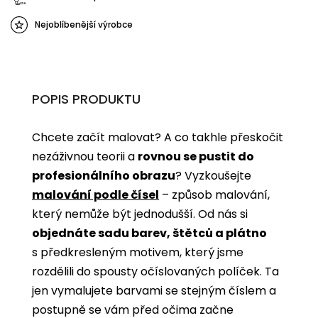
Nejoblíbenější výrobce
POPIS PRODUKTU
Chcete začít malovat? A co takhle přeskočit
nezáživnou teorii a
rovnou se pustit do
profesionálního obrazu
? Vyzkoušejte
malování podle čísel
­­– způsob malování,
který nemůže být jednodušší. Od nás si
objednáte sadu barev, štětců a plátno
s předkresleným motivem, který jsme
rozdělili do spousty očíslovaných políček. Ta
jen vymalujete barvami se stejným číslem a
postupně se vám před očima začne