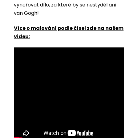
vynořovat dílo, za které by se nestyděl ani
van Gogh!
Více o malování podle čísel zde na našem
videu: