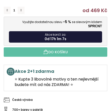
od
469 Kč
M
-5 %
Využijte dodatečnou slevu
se slevovým kódem
5PRCNT
Akce končí za:
0d 17h 1m 6s
DO KOŠÍKU
Akce 2+1 zdarma
⭐ Kupte 3 libovolné motivy a ten nejlevnější
budete mít od nás ZDARMA! ⭐
Česká výroba
700+ barev v paletě