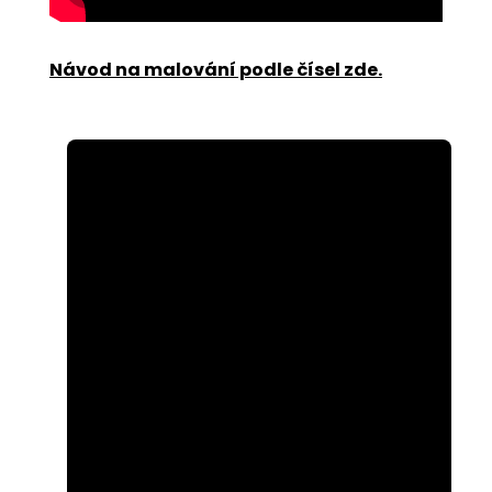
Návod na malování podle čísel zde
.