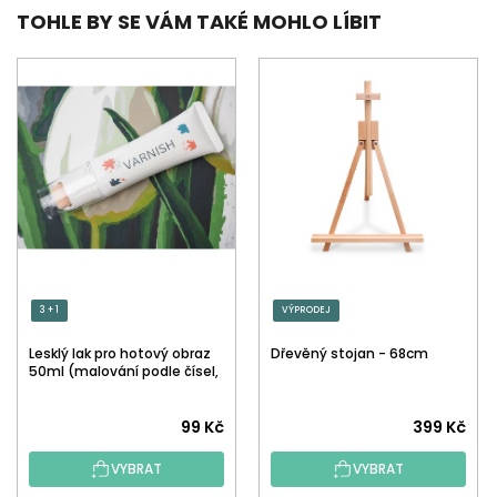
TOHLE BY SE VÁM TAKÉ MOHLO LÍBIT
3 + 1
VÝPRODEJ
Lesklý lak pro hotový obraz
Dřevěný stojan - 68cm
50ml (malování podle čísel,
tečkování)
Průměrné
99 Kč
399 Kč
hodnocení
VYBRAT
VYBRAT
produktu