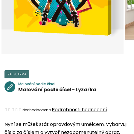
2+1 ZDARMA
Malování podle čísel
Malování podle čísel - Lyžařka
Průměrné
Podrobnosti hodnocení
Neohodnoceno
hodnocení
Nyní se můžeš stát opravdovým umělcem. Vybarvuj
produktu
číslo za číslem a vytvoř nezapomenutelný obraz,
je