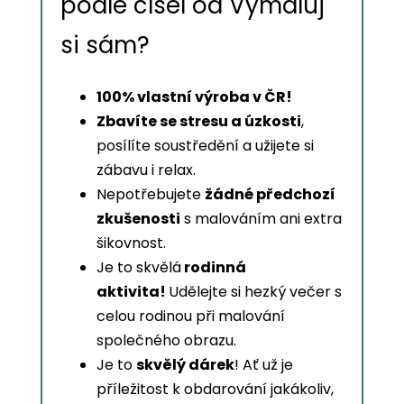
podle čísel od Vymaluj
si sám?
100% vlastní výroba v ČR!
Zbavíte se stresu a úzkosti
,
posílíte soustředění a užijete si
zábavu i relax.
Nepotřebujete
žádné předchozí
zkušenosti
s malováním ani extra
šikovnost.
Je to skvělá
rodinná
aktivita!
Udělejte si hezký večer s
celou rodinou při malování
společného obrazu.
Je to
skvělý dárek
! Ať už je
příležitost k obdarování jakákoliv,