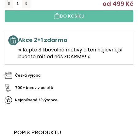
od
499 Kč
M
DO KOŠÍKU
Akce 2+1 zdarma
⭐ Kupte 3 libovolné motivy a ten nejlevnější
budete mít od nás ZDARMA! ⭐
Česká výroba
700+ barev v paletě
Nejoblíbenější výrobce
POPIS PRODUKTU