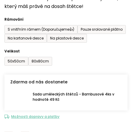
který máš právě na dosah štětce!
0,0
z
Rámování
5
S vnitřním rámem (Doporučujeme👍)
Pouze srolované plátno
hvězdiček.
Na kartonové desce
Na plastové desce
Velikost
50x50cm
80x80cm
Zdarma od nás dostanete
Sada uměleckých štětců - Bambusové 4ks v
hodnotě 49 Kč
Možnosti dopravy a platby