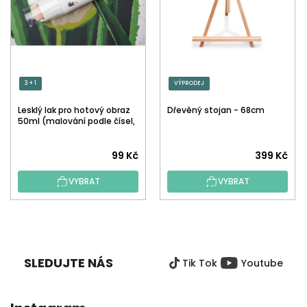
3 + 1
VÝPRODEJ
Lesklý lak pro hotový obraz
Dřevěný stojan - 68cm
50ml (malování podle čísel,
tečkování)
Průměrné
99 Kč
399 Kč
hodnocení
VYBRAT
VYBRAT
produktu
je
5,0
Z
z
Á
5
P
hvězdiček.
SLEDUJTE NÁS
Tik Tok
Youtube
A
T
Í