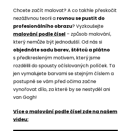
Chcete začít malovat? A co takhle přeskočit
nezáživnou teorii a
rovnou se pustit do
profesionálního obrazu
? Vyzkoušejte
malování podle čísel
­­– způsob malování,
který nemůže být jednodušší. Od nás si
objednáte sadu barev, štětců a plátno
s předkresleným motivem, který jsme
rozdělili do spousty očíslovaných políček. Ta
jen vymalujete barvami se stejným číslem a
postupně se vám před očima začne
vynořovat dílo, za které by se nestyděl ani
van Gogh!
Více o malování podle čísel zde na našem
videu: