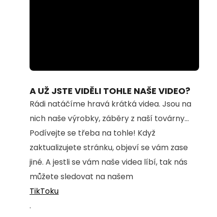
Loaded
:
Unmute
100.00%
A UŽ JSTE VIDĚLI TOHLE NAŠE VIDEO?
Rádi natáčíme hravá krátká videa. Jsou na
nich naše výrobky, záběry z naší továrny...
Podívejte se třeba na tohle! Když
zaktualizujete stránku, objeví se vám zase
jiné. A jestli se vám naše videa líbí, tak nás
můžete sledovat na našem
TikToku
.