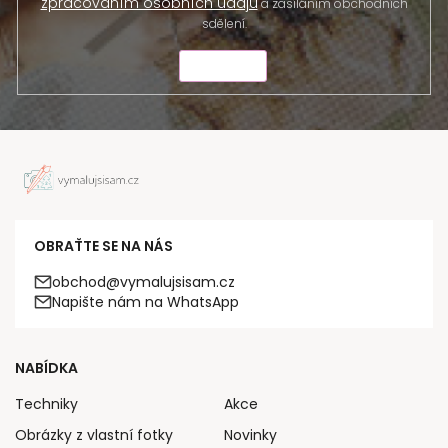
zpracováním osobních údajů
a zasíláním obchodních
sdělení.
ODESLAT
OBRAŤTE SE NA NÁS
obchod@vymalujsisam.cz
Napište nám na WhatsApp
NABÍDKA
Techniky
Akce
Obrázky z vlastní fotky
Novinky