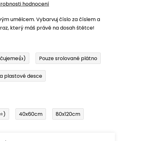
robnosti hodnocení
vým umělcem. Vybarvuj číslo za číslem a
az, který máš právě na dosah štětce!
učujeme👍)
Pouze srolované plátno
a plastové desce
í⭐)
40x60cm
80x120cm