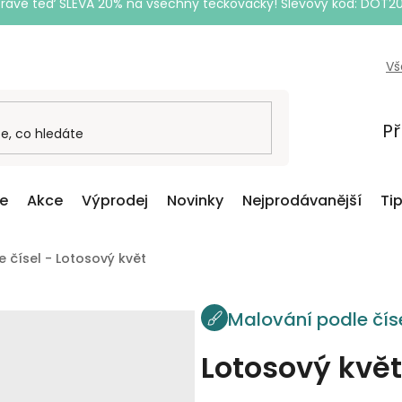
Právě teď SLEVA 20% na všechny tečkovačky! Slevový kód: DOT2
Vš
Př
ce
Akce
Výprodej
Novinky
Nejprodávanější
Ti
 čísel - Lotosový květ
Malování podle čís
Lotosový květ