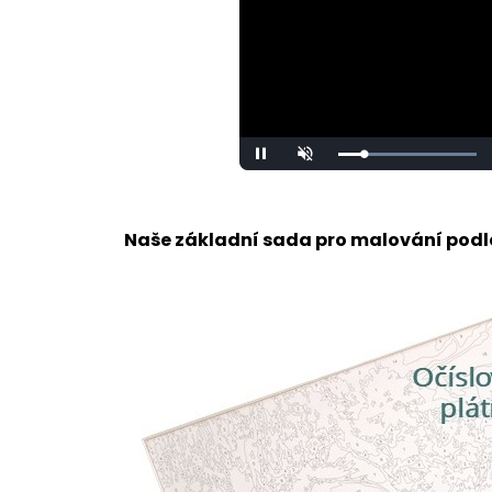
Loaded
:
Pause
Unmute
100.00%
Naše základní sada pro malování podle