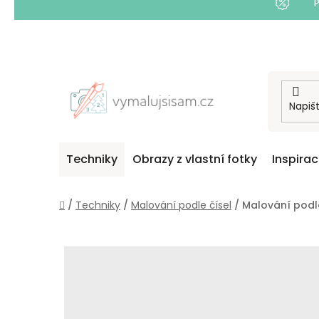
Přejít
na
obsah
Techniky
Obrazy z vlastní fotky
Inspira
Domů
/
Techniky
/
Malování podle čísel
/
Malování podle