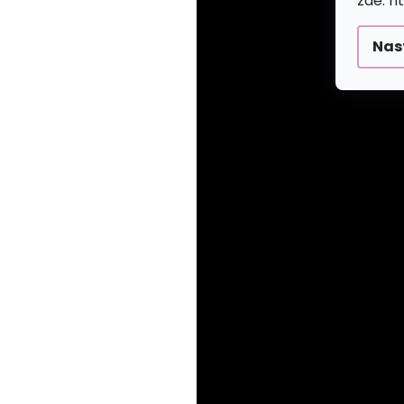
zde: h
Nas