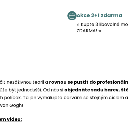
Akce 2+1 zdarma
⭐ Kupte 3 libovolné mo
ZDARMA! ⭐
it nezáživnou teorii a
rovnou se pustit do profesionál
ůže být jednodušší. Od nás si
objednáte sadu barev, št
ých políček. Ta jen vymalujete barvami se stejným čísle
i van Gogh!
em videu: