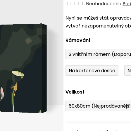
Průměrné
Neohodnoceno
Pod
hodnocení
Nyní se můžeš stát opravdo
produktu
vytvoř nezapomenutelný obr
je
0,0
Rámování
z
5
S vnitřním rámem (Dopor
hvězdiček.
Na kartonové desce
N
Velikost
60x80cm (Nejprodávanějš