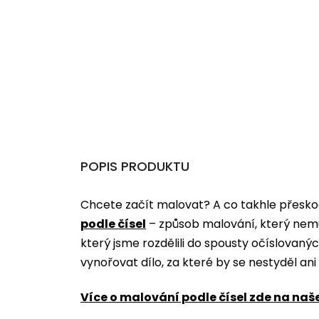
POPIS PRODUKTU
Chcete začít malovat? A co takhle přeskoč
podle čísel
­­– způsob malování, který nem
který jsme rozdělili do spousty očíslovan
vynořovat dílo, za které by se nestyděl an
Více o malování podle čísel zde na naš