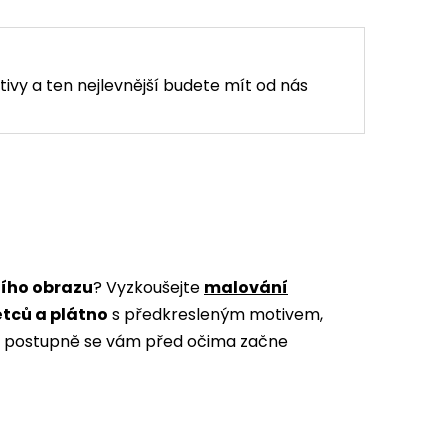
tivy a ten nejlevnější budete mít od nás
ního obrazu
? Vyzkoušejte
malování
ětců a plátno
s předkresleným motivem,
m a postupně se vám před očima začne