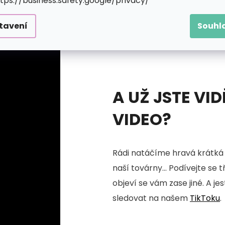
ttps://business.safety.google/privacy/
tavení
Souhl
A UŽ JSTE VID
VIDEO?
Rádi natáčíme hravá krátká 
naší továrny... Podívejte se 
objeví se vám zase jiné. A je
sledovat na našem
TikToku
.