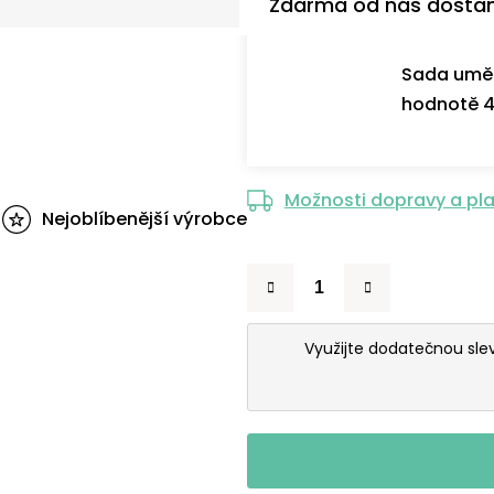
Zdarma od nás dosta
Sada uměl
hodnotě 4
Možnosti dopravy a pl
Nejoblíbenější výrobce
Využijte dodatečnou sl