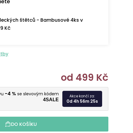
nete
eckých štětců - Bambusové 4ks v
9 Kč
atby
od
499 Kč
Měrná cen
-4 %
evu
se slevovým kódem
Akce končí za:
4SALE
0d 4h 56m 24s
DO KOŠÍKU