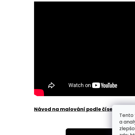
Návod na malování podle čísel zde
.
Tento 
a anal
zlepšo