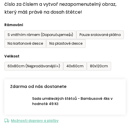
číslo za číslem a vytvoř nezapomenutelný obraz,
je
který máš právě na dosah štětce!
0,0
z
Rámování
5
S vnitřním rámem (Doporučujeme👍)
Pouze srolované plátno
hvězdiček.
Na kartonové desce
Na plastové desce
Velikost
60x80cm (Nejprodávanější⭐)
40x60cm
80x120cm
Zdarma od nás dostanete
Sada uměleckých štětců - Bambusové 4ks v
hodnotě 49 Kč
Možnosti dopravy a platby