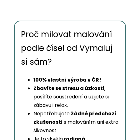
Proč milovat malování
podle čísel od Vymaluj
si sám?
100% vlastní výroba v ČR!
Zbavíte se stresu a úzkosti
,
posílíte soustředění a užijete si
zábavu i relax.
Nepotřebujete
žádné předchozí
zkušenosti
s malováním ani extra
šikovnost.
Je to skvělá
rodinná