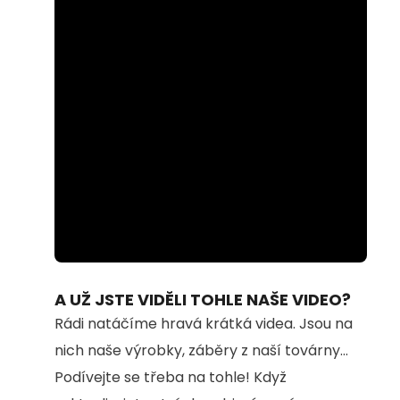
Loaded
:
Unmute
74.69%
A UŽ JSTE VIDĚLI TOHLE NAŠE VIDEO?
Rádi natáčíme hravá krátká videa. Jsou na
nich naše výrobky, záběry z naší továrny...
Podívejte se třeba na tohle! Když