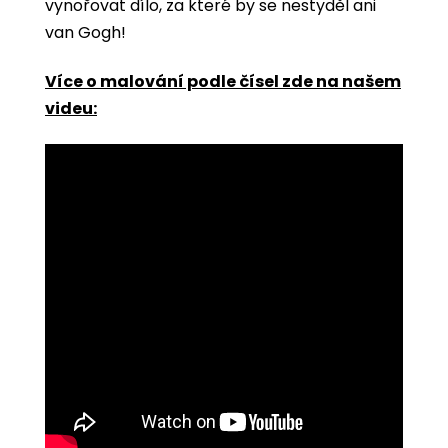
vynořovat dílo, za které by se nestyděl ani
van Gogh!
Více o malování podle čísel zde na našem
videu: