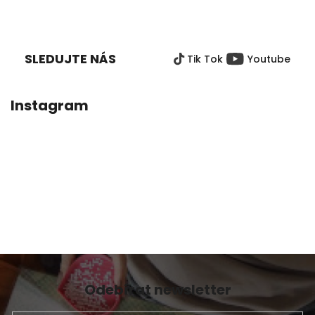
5,0
Z
z
Á
5
P
hvězdiček.
SLEDUJTE NÁS
Tik Tok
Youtube
A
T
Í
Instagram
Odebírat newsletter