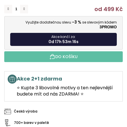
od
499 Kč
M
-3 %
Využijte dodatečnou slevu
se slevovým kódem
3PROMO
Akce končí za:
0d 17h 53m 15s
DO KOŠÍKU
Akce 2+1 zdarma
⭐ Kupte 3 libovolné motivy a ten nejlevnější
budete mít od nás ZDARMA! ⭐
Česká výroba
700+ barev v paletě