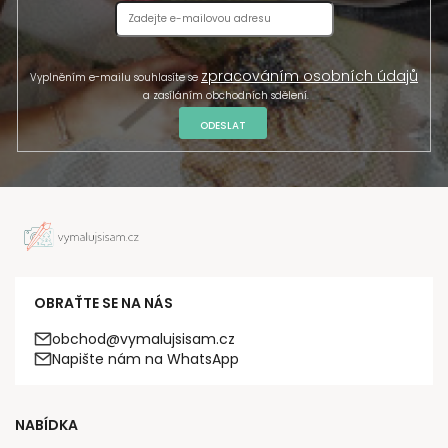
zpracováním osobních údajů
Vyplněním e-mailu souhlasíte se
a zasíláním obchodních sdělení.
ODESLAT
OBRAŤTE SE NA NÁS
obchod@vymalujsisam.cz
Napište nám na WhatsApp
NABÍDKA