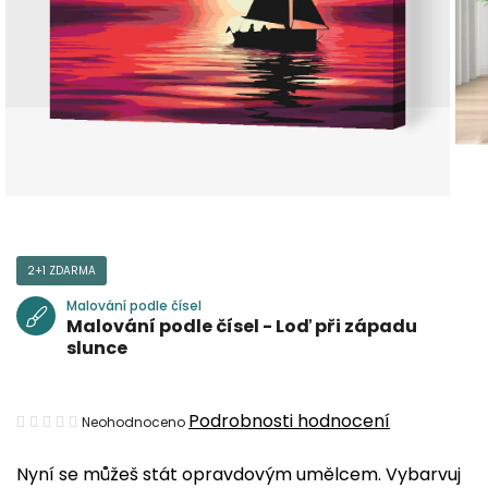
2+1 ZDARMA
Malování podle čísel
Malování podle čísel - Loď při západu
slunce
Průměrné
Podrobnosti hodnocení
Neohodnoceno
hodnocení
Nyní se můžeš stát opravdovým umělcem. Vybarvuj
produktu