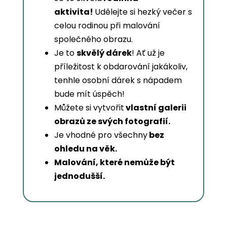
aktivita!
Udělejte si hezký večer s
celou rodinou při malování
společného obrazu.
Je to
skvělý dárek
! Ať už je
příležitost k obdarování jakákoliv,
tenhle osobní dárek s nápadem
bude mít úspěch!
Můžete si vytvořit
vlastní galerii
obrazů ze svých fotografií.
Je vhodné pro všechny
bez
ohledu na věk.
Malování, které nemůže být
jednodušší.