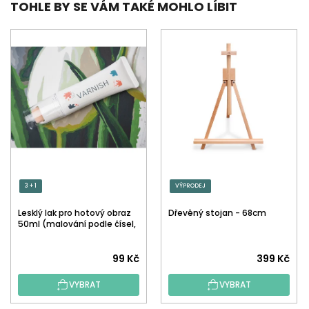
TOHLE BY SE VÁM TAKÉ MOHLO LÍBIT
3 + 1
VÝPRODEJ
Lesklý lak pro hotový obraz
Dřevěný stojan - 68cm
50ml (malování podle čísel,
tečkování)
Průměrné
99 Kč
399 Kč
hodnocení
VYBRAT
VYBRAT
produktu
je