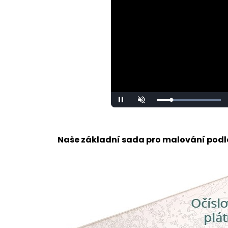
Loaded
:
Pause
Unmute
100.00%
Naše základní sada pro malování podle