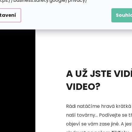
ttps://business.safety.google/privacy/
tavení
Souhl
A UŽ JSTE VID
VIDEO?
Rádi natáčíme hravá krátká 
naší továrny... Podívejte se 
objeví se vám zase jiné. A je