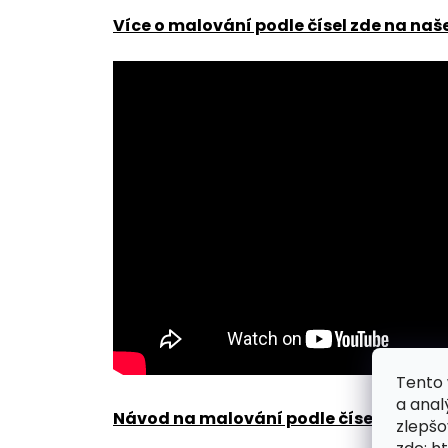
Více o malování podle čísel zde na naš
Tento 
a anal
Návod na malování podle čísel zde
.
zlepšo