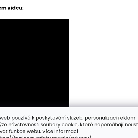
em videu:
web používá k poskytování služeb, personalizaci reklam
ýze návštěvnosti soubory cookie, které napomáhají neus
vat funkce webu. Více informací