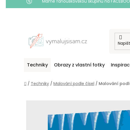
Máme fanouškovskou skupinu na FACEBOOKU! 
Přejít
na
obsah
Techniky
Obrazy z vlastní fotky
Inspira
Domů
/
Techniky
/
Malování podle čísel
/
Malování podl