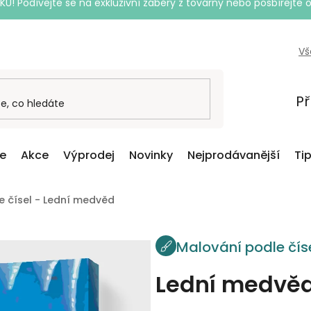
Podívejte se na exkluzivní záběry z továrny nebo posbírejte o
Vš
Př
ce
Akce
Výprodej
Novinky
Nejprodávanější
Ti
e čísel - Lední medvěd
Malování podle čís
Lední medvě