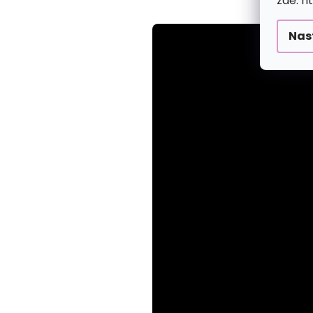
zde: h
Nas