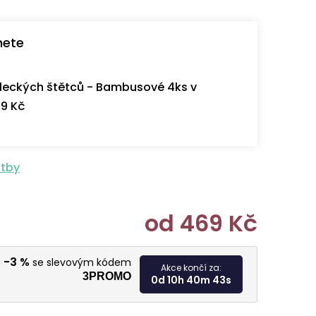
nete
eckých štětců - Bambusové 4ks v
9 Kč
atby
od
469 Kč
Měrná cen
-3 %
u
se slevovým kódem
Akce končí za:
3PROMO
0d 10h 40m 42s