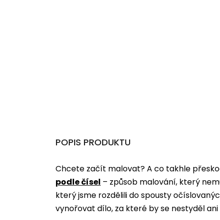
POPIS PRODUKTU
Chcete začít malovat? A co takhle přeskoč
podle čísel
­­– způsob malování, který nem
který jsme rozdělili do spousty očíslovan
vynořovat dílo, za které by se nestyděl an