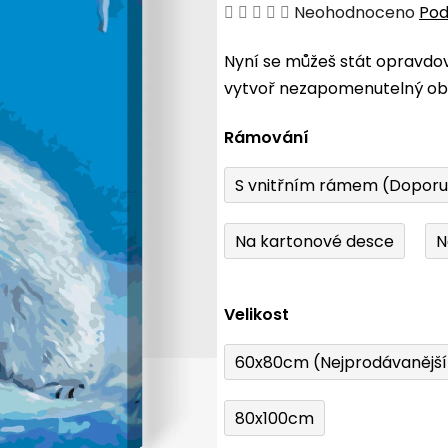
Průměrné
Neohodnoceno
Pod
hodnocení
Nyní se můžeš stát opravdo
produktu
vytvoř nezapomenutelný obr
je
0,0
Rámování
z
5
S vnitřním rámem (Dopor
hvězdiček.
Na kartonové desce
N
Velikost
60x80cm (Nejprodávanějš
80x100cm