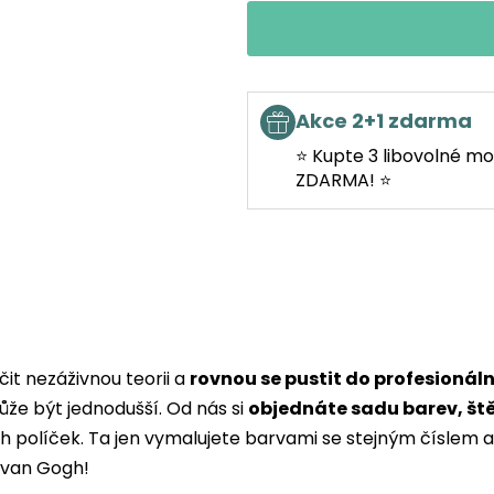
Akce 2+1 zdarma
⭐ Kupte 3 libovolné mo
ZDARMA! ⭐
it nezáživnou teorii a
rovnou se pustit do profesionál
ůže být jednodušší. Od nás si
objednáte sadu barev, št
ých políček. Ta jen vymalujete barvami se stejným čísle
i van Gogh!