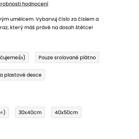
robnosti hodnocení
vým umělcem. Vybarvuj číslo za číslem a
az, který máš právě na dosah štětce!
učujeme👍)
Pouze srolované plátno
a plastové desce
í⭐)
30x40cm
40x50cm