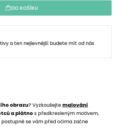
DO KOŠÍKU
tivy a ten nejlevnější budete mít od nás
ního obrazu
? Vyzkoušejte
malování
ětců a plátno
s předkresleným motivem,
m a postupně se vám před očima začne