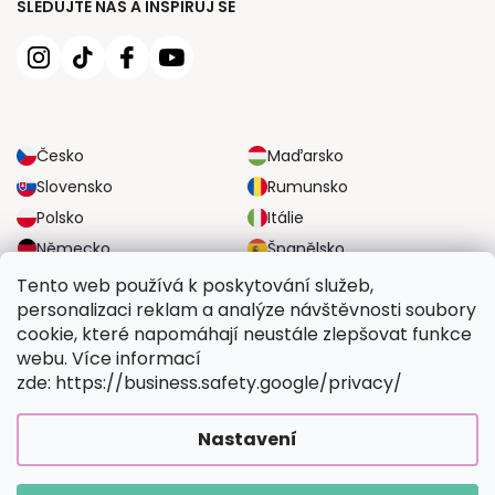
SLEDUJTE NÁS A INSPIRUJ SE
Česko
Maďarsko
Slovensko
Rumunsko
Polsko
Itálie
Německo
Španělsko
Velká Británie
Rakousko
Tento web používá k poskytování služeb,
personalizaci reklam a analýze návštěvnosti soubory
cookie, které napomáhají neustále zlepšovat funkce
SPOLEHLIVÉ MOŽNOSTI DOPRAVY
webu. Více informací
zde: https://business.safety.google/privacy/
BEZPEČNÉ MOŽNOSTI PLATBY
Nastavení