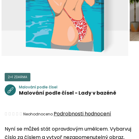
2+1 ZDARMA
Malování podle čísel
Malování podle čísel - Lady v bazéně
Průměrné
Podrobnosti hodnocení
Neohodnoceno
hodnocení
Nyní se můžeš stát opravdovým umělcem. Vybarvuj
produktu
číslo za číslem a vytvoř nezapomenutelný obraz,
je