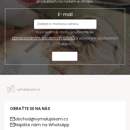
produktech na našem e-shopu.
E-mail
Vyplněním e-mailu souhlasíte se
zpracováním osobních údajů
a zasíláním obchodních
sdělení.
ODESLAT
OBRAŤTE SE NA NÁS
obchod@vymalujsisam.cz
Napište nám na WhatsApp