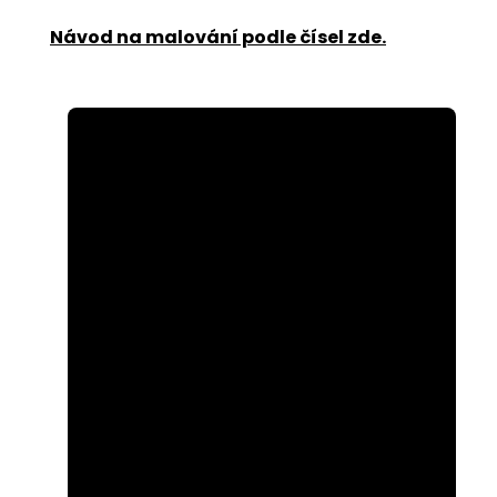
Návod na malování podle čísel zde
.