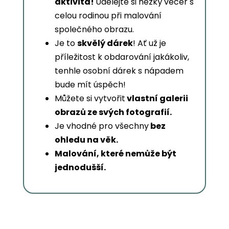
aktivita!
Udělejte si hezký večer s
celou rodinou při malování
společného obrazu.
Je to
skvělý dárek
! Ať už je
příležitost k obdarování jakákoliv,
tenhle osobní dárek s nápadem
bude mít úspěch!
Můžete si vytvořit
vlastní galerii
obrazů ze svých fotografií.
Je vhodné pro všechny
bez
ohledu na věk.
Malování, které nemůže být
jednodušší.