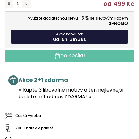
od
499 Kč
M
-3 %
Využijte dodatečnou slevu
se slevovým kódem
3PROMO
Akce končí za:
0d 15h 13m 37s
DO KOŠÍKU
Akce 2+1 zdarma
⭐ Kupte 3 libovolné motivy a ten nejlevnější
budete mít od nás ZDARMA! ⭐
Česká výroba
700+ barev v paletě