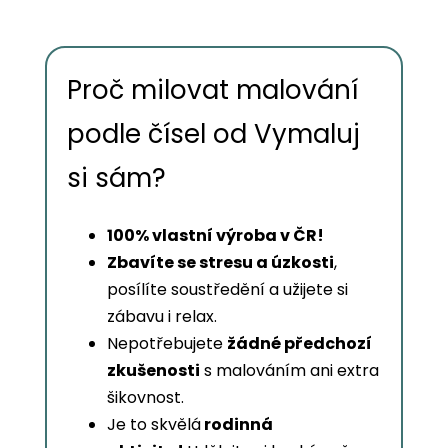
Proč milovat malování
podle čísel od Vymaluj
si sám?
100% vlastní výroba v ČR!
Zbavíte se stresu a úzkosti
,
posílíte soustředění a užijete si
zábavu i relax.
Nepotřebujete
žádné předchozí
zkušenosti
s malováním ani extra
šikovnost.
Je to skvělá
rodinná