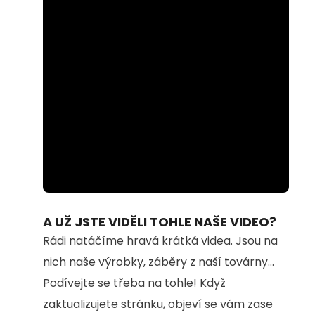
Loaded
:
Unmute
100.00%
A UŽ JSTE VIDĚLI TOHLE NAŠE VIDEO?
Rádi natáčíme hravá krátká videa. Jsou na
nich naše výrobky, záběry z naší továrny...
Podívejte se třeba na tohle! Když
zaktualizujete stránku, objeví se vám zase