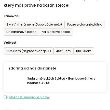
který máš právě na dosah štětce!
0,0
z
Rámování
5
S vnitřním rámem (Doporučujeme👍)
Pouze srolované plátno
hvězdiček.
Na kartonové desce
Na plastové desce
Velikost
60x80cm (Nejprodávanější⭐)
40x60cm
80x120cm
Zdarma od nás dostanete
Sada uměleckých štětců - Bambusové 4ks v
hodnotě 49 Kč
Možnosti dopravy a platby