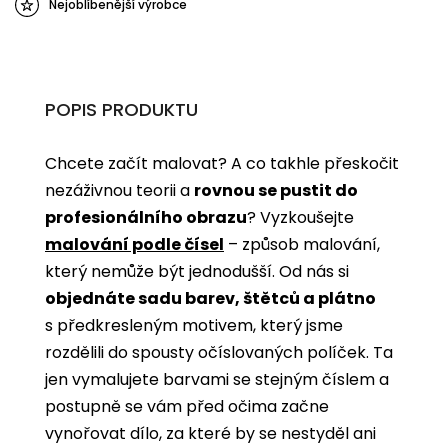
Nejoblíbenější výrobce
POPIS PRODUKTU
Chcete začít malovat? A co takhle přeskočit
nezáživnou teorii a
rovnou se pustit do
profesionálního obrazu
? Vyzkoušejte
malování podle čísel
­­– způsob malování,
který nemůže být jednodušší. Od nás si
objednáte sadu barev, štětců a plátno
s předkresleným motivem, který jsme
rozdělili do spousty očíslovaných políček. Ta
jen vymalujete barvami se stejným číslem a
postupně se vám před očima začne
vynořovat dílo, za které by se nestyděl ani