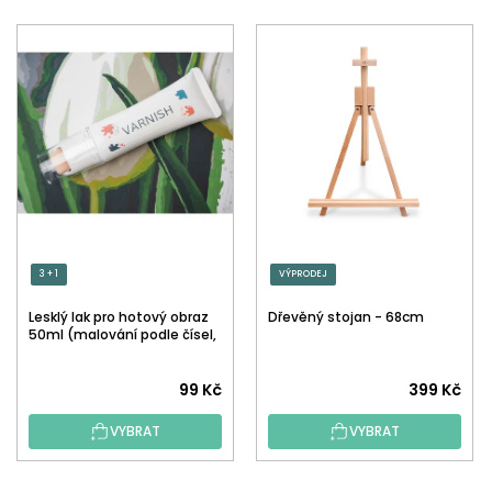
3 + 1
VÝPRODEJ
Lesklý lak pro hotový obraz
Dřevěný stojan - 68cm
50ml (malování podle čísel,
tečkování)
Průměrné
99 Kč
399 Kč
hodnocení
VYBRAT
VYBRAT
produktu
je
5,0
Z