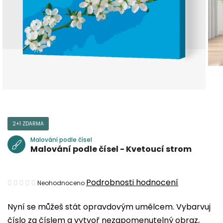
2+1 ZDARMA
Malování podle čísel
Malování podle čísel - Kvetoucí strom
Průměrné
Podrobnosti hodnocení
Neohodnoceno
hodnocení
Nyní se můžeš stát opravdovým umělcem. Vybarvuj
produktu
číslo za číslem a vytvoř nezapomenutelný obraz,
je