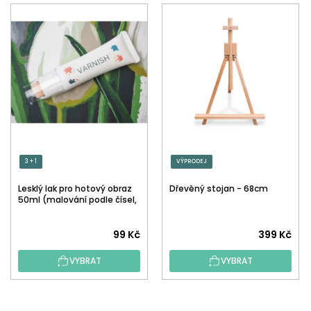
3 + 1
VÝPRODEJ
Lesklý lak pro hotový obraz
Dřevěný stojan - 68cm
50ml (malování podle čísel,
tečkování)
Průměrné
99 Kč
399 Kč
hodnocení
VYBRAT
VYBRAT
produktu
je
5,0
Z