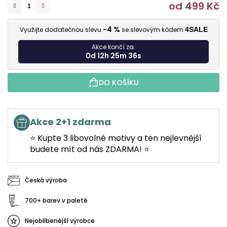
od
499 Kč
M
-4 %
Využijte dodatečnou slevu
se slevovým kódem
4SALE
Akce končí za:
0d 12h 25m 35s
DO KOŠÍKU
Akce 2+1 zdarma
⭐ Kupte 3 libovolné motivy a ten nejlevnější
budete mít od nás ZDARMA! ⭐
Česká výroba
700+ barev v paletě
Nejoblíbenější výrobce