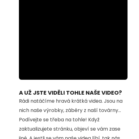
Loaded
:
Unmute
94.54%
A UŽ JSTE VIDĚLI TOHLE NAŠE VIDEO?
Rádi natáčíme hravá krátká videa. Jsou na
nich naše výrobky, záběry z naší továrny...
Podívejte se třeba na tohle! Když
zaktualizujete stránku, objeví se vám zase
jiné. A jestli se vám naše videa líbí, tak nás