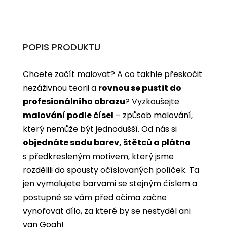
POPIS PRODUKTU
Chcete začít malovat? A co takhle přeskočit
nezáživnou teorii a
rovnou se pustit do
profesionálního obrazu
? Vyzkoušejte
malování podle čísel
­­– způsob malování,
který nemůže být jednodušší. Od nás si
objednáte sadu barev, štětců a plátno
s předkresleným motivem, který jsme
rozdělili do spousty očíslovaných políček. Ta
jen vymalujete barvami se stejným číslem a
postupně se vám před očima začne
vynořovat dílo, za které by se nestyděl ani
van Gogh!