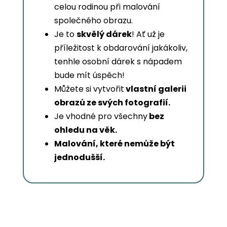
celou rodinou při malování
společného obrazu.
Je to
skvělý dárek
! Ať už je
příležitost k obdarování jakákoliv,
tenhle osobní dárek s nápadem
bude mít úspěch!
Můžete si vytvořit
vlastní galerii
obrazů ze svých fotografií.
Je vhodné pro všechny
bez
ohledu na věk.
Malování, které nemůže být
jednodušší.