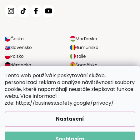
Česko
Maďarsko
Slovensko
Rumunsko
Polsko
Itálie
Německo
Španělsko
Velká Británie
Rakousko
Tento web používá k poskytování služeb,
personalizaci reklam a analýze návštěvnosti soubory
cookie, které napomáhají neustále zlepšovat funkce
SPOLEHLIVÉ MOŽNOSTI DOPRAVY
webu. Více informací
zde: https://business.safety.google/privacy/
BEZPEČNÉ MOŽNOSTI PLATBY
Nastavení
Souhlasím
Copyright 2026
Vymalujsisam.cz
. Všechna práva vyhrazena.