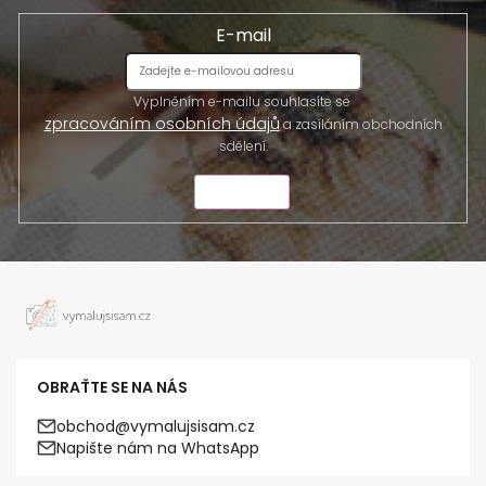
E-mail
Vyplněním e-mailu souhlasíte se
zpracováním osobních údajů
a zasíláním obchodních
sdělení.
ODESLAT
OBRAŤTE SE NA NÁS
obchod@vymalujsisam.cz
Napište nám na WhatsApp