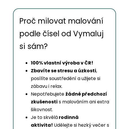
Proč milovat malování
podle čísel od Vymaluj
si sám?
100% vlastní výroba v ČR!
Zbavíte se stresu a úzkosti
,
posílíte soustředění a užijete si
zábavu i relax.
Nepotřebujete
žádné předchozí
zkušenosti
s malováním ani extra
šikovnost.
Je to skvělá
rodinná
aktivita!
Udělejte si hezký večer s