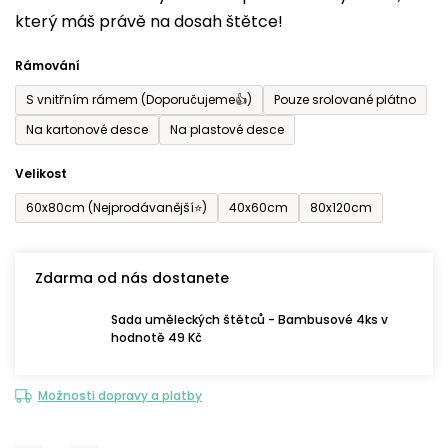
který máš právě na dosah štětce!
0,0
z
Rámování
5
S vnitřním rámem (Doporučujeme👍)
Pouze srolované plátno
hvězdiček.
Na kartonové desce
Na plastové desce
Velikost
60x80cm (Nejprodávanější⭐)
40x60cm
80x120cm
Zdarma od nás dostanete
Sada uměleckých štětců - Bambusové 4ks v
hodnotě 49 Kč
Možnosti dopravy a platby