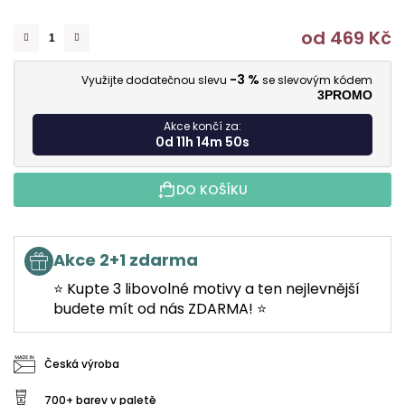
od
469 Kč
M
-3 %
Využijte dodatečnou slevu
se slevovým kódem
3PROMO
Akce končí za:
0d 11h 14m 49s
DO KOŠÍKU
Akce 2+1 zdarma
⭐ Kupte 3 libovolné motivy a ten nejlevnější
budete mít od nás ZDARMA! ⭐
Česká výroba
700+ barev v paletě