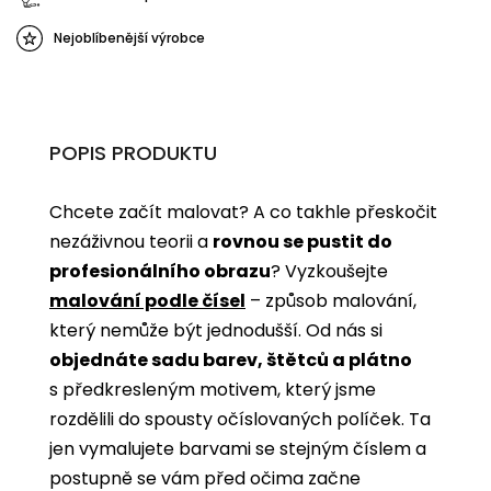
Nejoblíbenější výrobce
POPIS PRODUKTU
Chcete začít malovat? A co takhle přeskočit
nezáživnou teorii a
rovnou se pustit do
profesionálního obrazu
? Vyzkoušejte
malování podle čísel
­­– způsob malování,
který nemůže být jednodušší. Od nás si
objednáte sadu barev, štětců a plátno
s předkresleným motivem, který jsme
rozdělili do spousty očíslovaných políček. Ta
jen vymalujete barvami se stejným číslem a
postupně se vám před očima začne