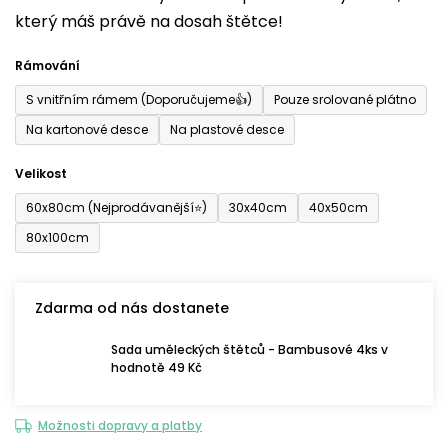
který máš právě na dosah štětce!
0,0
z
Rámování
5
S vnitřním rámem (Doporučujeme👍)
Pouze srolované plátno
hvězdiček.
Na kartonové desce
Na plastové desce
Velikost
60x80cm (Nejprodávanější⭐)
30x40cm
40x50cm
80x100cm
Zdarma od nás dostanete
Sada uměleckých štětců - Bambusové 4ks v
hodnotě 49 Kč
Možnosti dopravy a platby