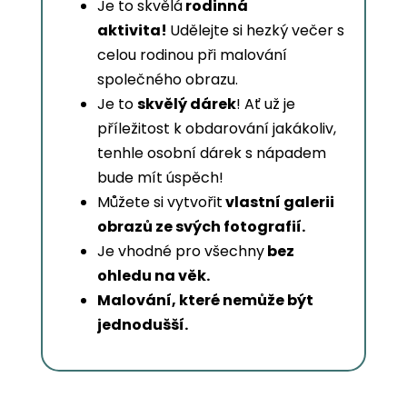
Je to skvělá
rodinná
aktivita!
Udělejte si hezký večer s
celou rodinou při malování
společného obrazu.
Je to
skvělý dárek
! Ať už je
příležitost k obdarování jakákoliv,
tenhle osobní dárek s nápadem
bude mít úspěch!
Můžete si vytvořit
vlastní galerii
obrazů ze svých fotografií.
Je vhodné pro všechny
bez
ohledu na věk.
Malování, které nemůže být
jednodušší.