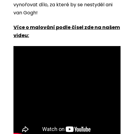
vynořovat dílo, za které by se nestyděl ani
van Gogh!
Více o malování podle čísel zde na našem
videu: