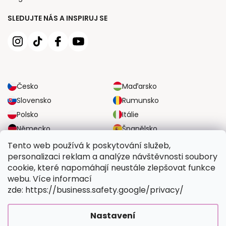
SLEDUJTE NÁS A INSPIRUJ SE
Česko
Maďarsko
Slovensko
Rumunsko
Polsko
Itálie
Německo
Španělsko
Velká Británie
Rakousko
Tento web používá k poskytování služeb,
personalizaci reklam a analýze návštěvnosti soubory
cookie, které napomáhají neustále zlepšovat funkce
SPOLEHLIVÉ MOŽNOSTI DOPRAVY
webu. Více informací
zde: https://business.safety.google/privacy/
BEZPEČNÉ MOŽNOSTI PLATBY
Nastavení