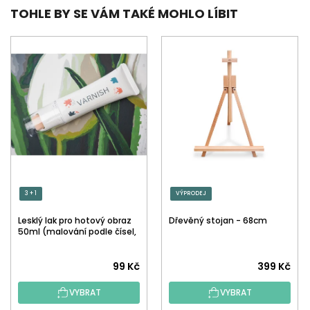
TOHLE BY SE VÁM TAKÉ MOHLO LÍBIT
3 + 1
VÝPRODEJ
Lesklý lak pro hotový obraz
Dřevěný stojan - 68cm
50ml (malování podle čísel,
tečkování)
Průměrné
99 Kč
399 Kč
hodnocení
VYBRAT
VYBRAT
produktu