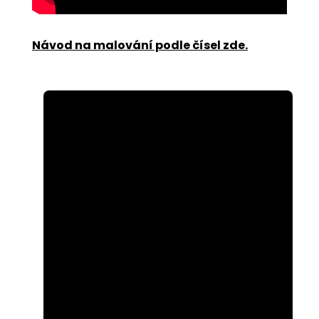
Návod na malování podle čísel zde
.