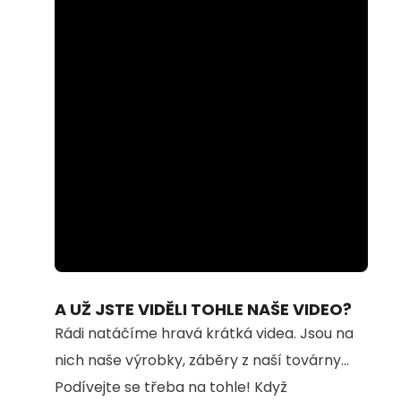
Loaded
:
Unmute
100.00%
A UŽ JSTE VIDĚLI TOHLE NAŠE VIDEO?
Rádi natáčíme hravá krátká videa. Jsou na
nich naše výrobky, záběry z naší továrny...
Podívejte se třeba na tohle! Když