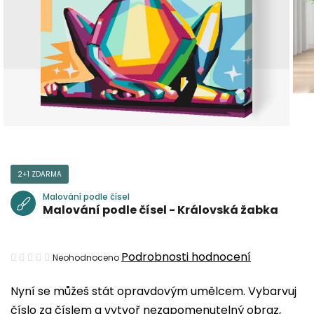
2+1 ZDARMA
Malování podle čísel
Malování podle čísel - Královská žabka
Průměrné
Podrobnosti hodnocení
Neohodnoceno
hodnocení
Nyní se můžeš stát opravdovým umělcem. Vybarvuj
produktu
číslo za číslem a vytvoř nezapomenutelný obraz,
je