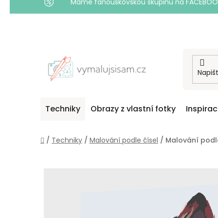
Máme fanouškovskou skupinu na FACEBOOKU! 
Přejít
na
obsah
Techniky
Obrazy z vlastní fotky
Inspira
Domů
/
Techniky
/
Malování podle čísel
/
Malování podle