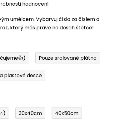
robnosti hodnocení
vým umělcem. Vybarvuj číslo za číslem a
az, který máš právě na dosah štětce!
učujeme👍)
Pouze srolované plátno
a plastové desce
í⭐)
30x40cm
40x50cm