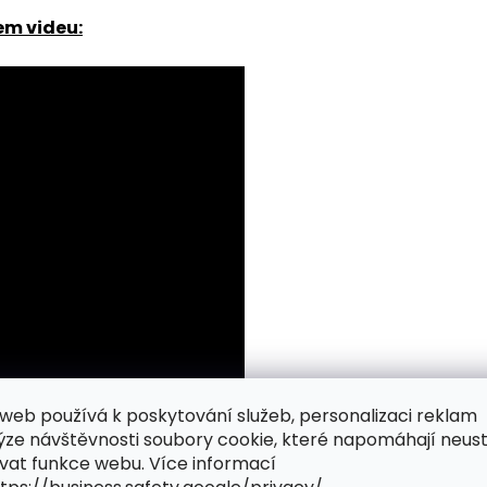
em videu:
web používá k poskytování služeb, personalizaci reklam
ýze návštěvnosti soubory cookie, které napomáhají neus
vat funkce webu. Více informací