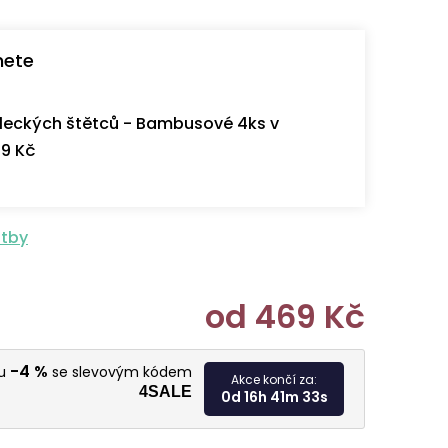
nete
eckých štětců - Bambusové 4ks v
9 Kč
atby
od
469 Kč
Měrná cen
-4 %
vu
se slevovým kódem
Akce končí za:
4SALE
0d 16h 41m 32s