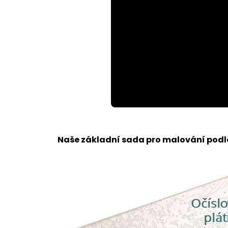
Loaded
:
Unmute
100.00%
Naše základní sada pro malování podle