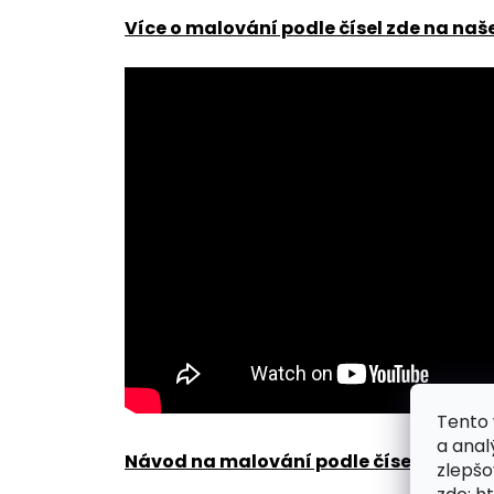
Více o malování podle čísel zde na naš
Tento 
a anal
Návod na malování podle čísel zde
.
zlepšo