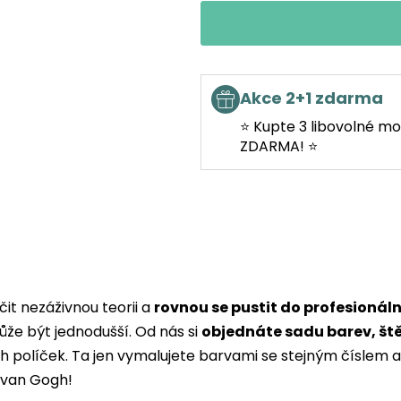
Akce 2+1 zdarma
⭐ Kupte 3 libovolné mo
ZDARMA! ⭐
it nezáživnou teorii a
rovnou se pustit do profesionál
ůže být jednodušší. Od nás si
objednáte sadu barev, št
ých políček. Ta jen vymalujete barvami se stejným čísle
i van Gogh!