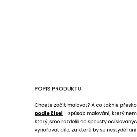
POPIS PRODUKTU
Chcete začít malovat? A co takhle přeskoč
podle čísel
­­– způsob malování, který nem
který jsme rozdělili do spousty očíslovan
vynořovat dílo, za které by se nestyděl an