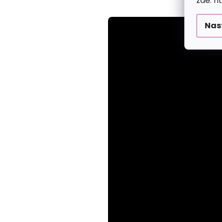
zde: h
Nas