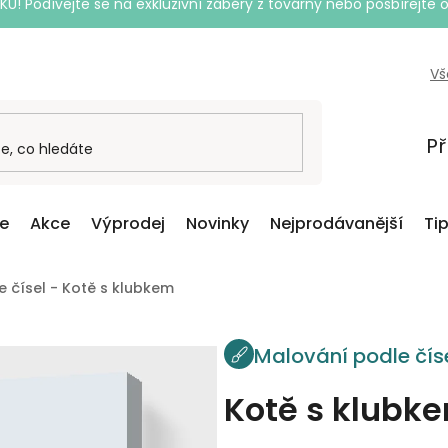
Podívejte se na exkluzivní záběry z továrny nebo posbírejte o
Vš
Př
ce
Akce
Výprodej
Novinky
Nejprodávanější
Ti
 čísel - Kotě s klubkem
Malování podle čís
Kotě s klubk