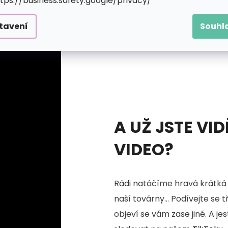
ttps://business.safety.google/privacy/
tavení
Souhl
A UŽ JSTE VID
VIDEO?
Rádi natáčíme hravá krátká 
naší továrny... Podívejte se 
objeví se vám zase jiné. A je