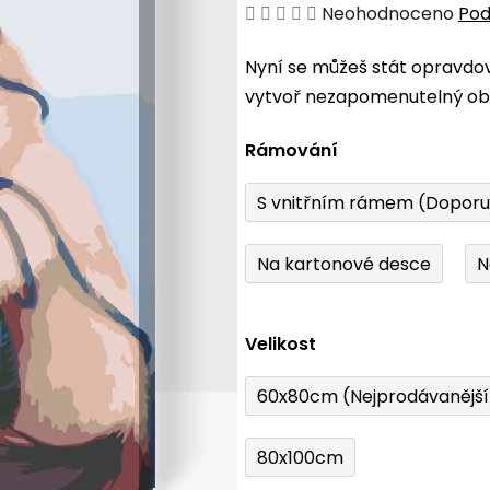
Průměrné
Neohodnoceno
Pod
hodnocení
Nyní se můžeš stát opravdo
produktu
vytvoř nezapomenutelný obr
je
0,0
Rámování
z
5
S vnitřním rámem (Dopor
hvězdiček.
Na kartonové desce
N
Velikost
60x80cm (Nejprodávanějš
80x100cm