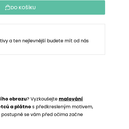
DO KOŠÍKU
tivy a ten nejlevnější budete mít od nás
ního obrazu
? Vyzkoušejte
malování
ětců a plátno
s předkresleným motivem,
m a postupně se vám před očima začne