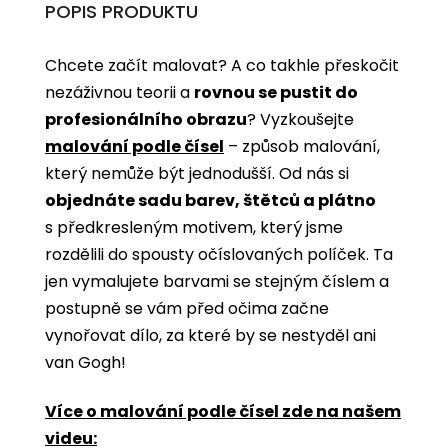
POPIS PRODUKTU
Chcete začít malovat? A co takhle přeskočit
nezáživnou teorii a
rovnou se pustit do
profesionálního obrazu
? Vyzkoušejte
malování podle čísel
­­– způsob malování,
který nemůže být jednodušší. Od nás si
objednáte sadu barev, štětců a plátno
s předkresleným motivem, který jsme
rozdělili do spousty očíslovaných políček. Ta
jen vymalujete barvami se stejným číslem a
postupně se vám před očima začne
vynořovat dílo, za které by se nestyděl ani
van Gogh!
Více o malování podle čísel zde na našem
videu: