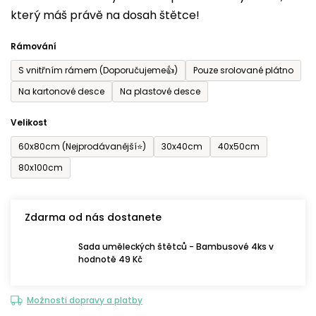
který máš právě na dosah štětce!
0,0
z
Rámování
5
S vnitřním rámem (Doporučujeme👍)
Pouze srolované plátno
hvězdiček.
Na kartonové desce
Na plastové desce
Velikost
60x80cm (Nejprodávanější⭐)
30x40cm
40x50cm
80x100cm
Zdarma od nás dostanete
Sada uměleckých štětců - Bambusové 4ks v
hodnotě 49 Kč
Možnosti dopravy a platby