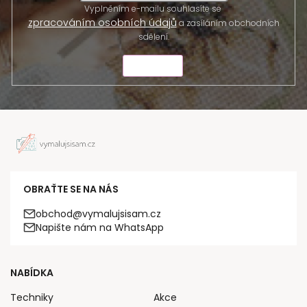
Vyplněním e-mailu souhlasíte se
zpracováním osobních údajů
a zasíláním obchodních
sdělení.
ODESLAT
OBRAŤTE SE NA NÁS
obchod@vymalujsisam.cz
Napište nám na WhatsApp
NABÍDKA
Techniky
Akce