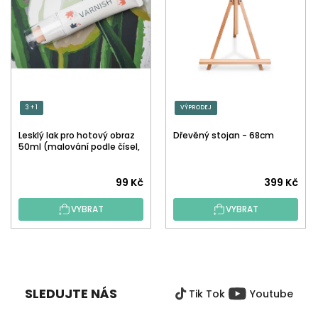
3 + 1
VÝPRODEJ
Lesklý lak pro hotový obraz
Dřevěný stojan - 68cm
50ml (malování podle čísel,
tečkování)
Průměrné
99 Kč
399 Kč
hodnocení
VYBRAT
VYBRAT
produktu
je
5,0
Z
z
Á
5
P
hvězdiček.
SLEDUJTE NÁS
Tik Tok
Youtube
A
T