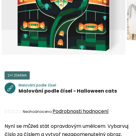
2+1 ZDARMA
Malování podle čísel
Malování podle čísel - Halloween cats
Průměrné
Podrobnosti hodnocení
Neohodnoceno
hodnocení
Nyní se můžeš stát opravdovým umělcem. Vybarvuj
produktu
číslo za číslem a vytvoř nezapomenutelný obraz,
je