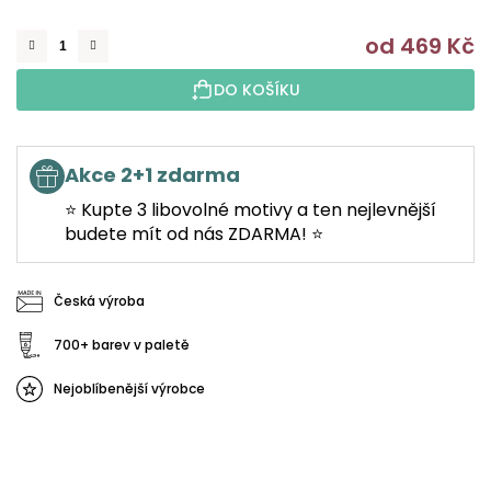
od
469 Kč
M
DO KOŠÍKU
Akce 2+1 zdarma
⭐ Kupte 3 libovolné motivy a ten nejlevnější
budete mít od nás ZDARMA! ⭐
Česká výroba
700+ barev v paletě
Nejoblíbenější výrobce