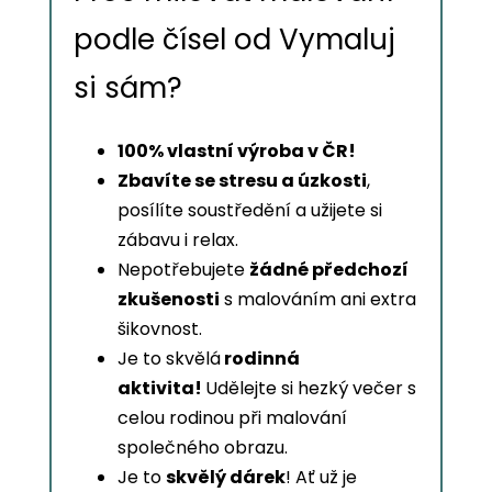
podle čísel od Vymaluj
si sám?
100% vlastní výroba v ČR!
Zbavíte se stresu a úzkosti
,
posílíte soustředění a užijete si
zábavu i relax.
Nepotřebujete
žádné předchozí
zkušenosti
s malováním ani extra
šikovnost.
Je to skvělá
rodinná
aktivita!
Udělejte si hezký večer s
celou rodinou při malování
společného obrazu.
Je to
skvělý dárek
! Ať už je