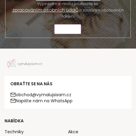
Vyplněním e-mailu souhlasíte se
zpracováním osobních údajů
a zasíláním obchodních
sdělení.
ODESLAT
OBRAŤTE SE NA NÁS
obchod@vymalujsisam.cz
Napište nám na WhatsApp
NABÍDKA
Techniky
Akce