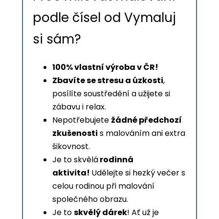
podle čísel od Vymaluj
si sám?
100% vlastní výroba v ČR!
Zbavíte se stresu a úzkosti
,
posílíte soustředění a užijete si
zábavu i relax.
Nepotřebujete
žádné předchozí
zkušenosti
s malováním ani extra
šikovnost.
Je to skvělá
rodinná
aktivita!
Udělejte si hezký večer s
celou rodinou při malování
společného obrazu.
Je to
skvělý dárek
! Ať už je