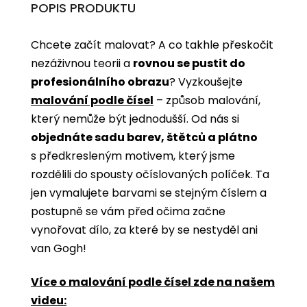
POPIS PRODUKTU
Chcete začít malovat? A co takhle přeskočit
nezáživnou teorii a
rovnou se pustit do
profesionálního obrazu
? Vyzkoušejte
malování podle čísel
­­– způsob malování,
který nemůže být jednodušší. Od nás si
objednáte sadu barev, štětců a plátno
s předkresleným motivem, který jsme
rozdělili do spousty očíslovaných políček. Ta
jen vymalujete barvami se stejným číslem a
postupně se vám před očima začne
vynořovat dílo, za které by se nestyděl ani
van Gogh!
Více o malování podle čísel zde na našem
videu: