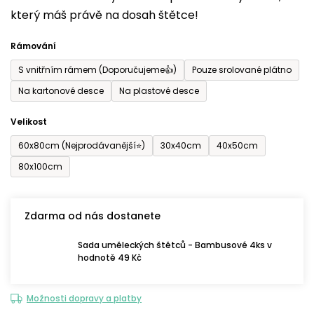
který máš právě na dosah štětce!
0,0
z
Rámování
5
S vnitřním rámem (Doporučujeme👍)
Pouze srolované plátno
hvězdiček.
Na kartonové desce
Na plastové desce
Velikost
60x80cm (Nejprodávanější⭐)
30x40cm
40x50cm
80x100cm
Zdarma od nás dostanete
Sada uměleckých štětců - Bambusové 4ks v
hodnotě 49 Kč
Možnosti dopravy a platby