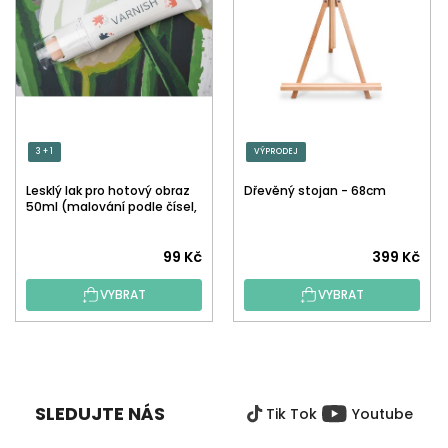
3 + 1
VÝPRODEJ
Lesklý lak pro hotový obraz
Dřevěný stojan - 68cm
50ml (malování podle čísel,
tečkování)
Průměrné
99 Kč
399 Kč
hodnocení
VYBRAT
VYBRAT
produktu
je
5,0
Z
z
Á
5
P
hvězdiček.
SLEDUJTE NÁS
Tik Tok
Youtube
A
T