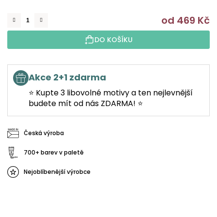
od
469 Kč
M
DO KOŠÍKU
Akce 2+1 zdarma
⭐ Kupte 3 libovolné motivy a ten nejlevnější
budete mít od nás ZDARMA! ⭐
Česká výroba
700+ barev v paletě
Nejoblíbenější výrobce