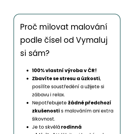
Proč milovat malování
podle čísel od Vymaluj
si sám?
100% vlastní výroba v ČR!
Zbavíte se stresu a úzkosti
,
posílíte soustředění a užijete si
zábavu i relax.
Nepotřebujete
žádné předchozí
zkušenosti
s malováním ani extra
šikovnost.
Je to skvělá
rodinná