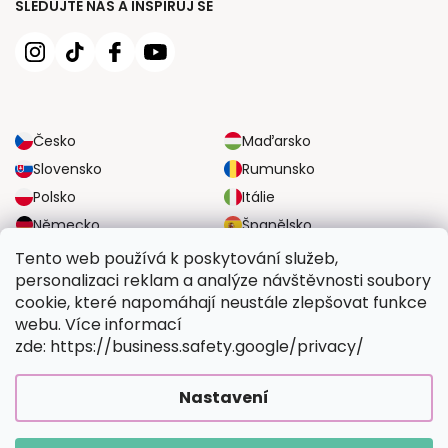
SLEDUJTE NÁS A INSPIRUJ SE
Česko
Maďarsko
Slovensko
Rumunsko
Polsko
Itálie
Německo
Španělsko
Velká Británie
Rakousko
Tento web používá k poskytování služeb,
personalizaci reklam a analýze návštěvnosti soubory
cookie, které napomáhají neustále zlepšovat funkce
SPOLEHLIVÉ MOŽNOSTI DOPRAVY
webu. Více informací
zde: https://business.safety.google/privacy/
BEZPEČNÉ MOŽNOSTI PLATBY
Nastavení