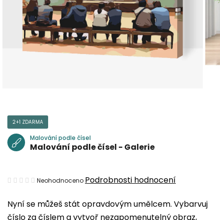
2+1 ZDARMA
Malování podle čísel
Malování podle čísel - Galerie
Průměrné
Podrobnosti hodnocení
Neohodnoceno
hodnocení
Nyní se můžeš stát opravdovým umělcem. Vybarvuj
produktu
číslo za číslem a vytvoř nezapomenutelný obraz,
je