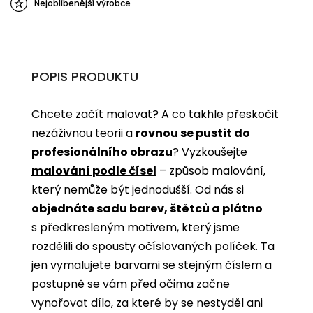
Nejoblíbenější výrobce
POPIS PRODUKTU
Chcete začít malovat? A co takhle přeskočit
nezáživnou teorii a
rovnou se pustit do
profesionálního obrazu
? Vyzkoušejte
malování podle čísel
­­– způsob malování,
který nemůže být jednodušší. Od nás si
objednáte sadu barev, štětců a plátno
s předkresleným motivem, který jsme
rozdělili do spousty očíslovaných políček. Ta
jen vymalujete barvami se stejným číslem a
postupně se vám před očima začne
vynořovat dílo, za které by se nestyděl ani