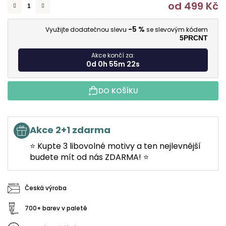
od
499 Kč
M
-5 %
Využijte dodatečnou slevu
se slevovým kódem
5PRCNT
Akce končí za:
0d 0h 55m 21s
DO KOŠÍKU
Akce 2+1 zdarma
⭐ Kupte 3 libovolné motivy a ten nejlevnější
budete mít od nás ZDARMA! ⭐
Česká výroba
700+ barev v paletě