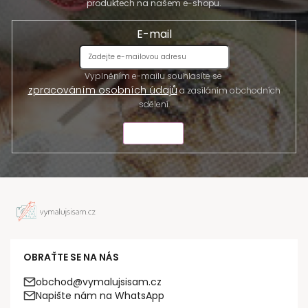
produktech na našem e-shopu.
E-mail
Vyplněním e-mailu souhlasíte se
zpracováním osobních údajů
a zasíláním obchodních
sdělení.
ODESLAT
OBRAŤTE SE NA NÁS
obchod@vymalujsisam.cz
Napište nám na WhatsApp