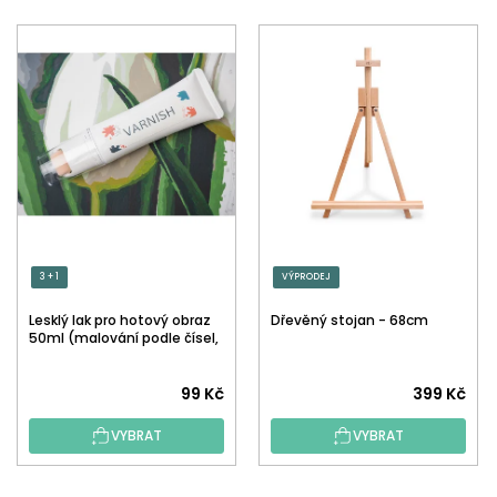
3 + 1
VÝPRODEJ
Lesklý lak pro hotový obraz
Dřevěný stojan - 68cm
50ml (malování podle čísel,
tečkování)
Průměrné
99 Kč
399 Kč
hodnocení
VYBRAT
VYBRAT
produktu
je
5,0
Z