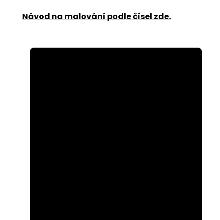
Návod na malování podle čísel zde
.