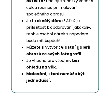
aktivita!
Udělejte si hezký večer s
celou rodinou při malování
společného obrazu.
Je to
skvělý dárek
! Ať už je
příležitost k obdarování jakákoliv,
tenhle osobní dárek s nápadem
bude mít úspěch!
Můžete si vytvořit
vlastní galerii
obrazů ze svých fotografií.
Je vhodné pro všechny
bez
ohledu na věk.
Malování, které nemůže být
jednodušší.