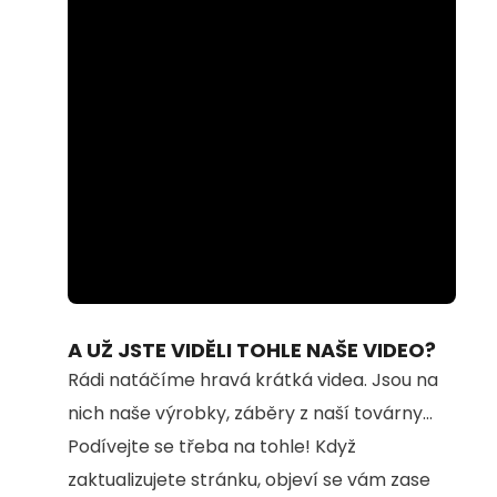
Loaded
:
Unmute
94.54%
A UŽ JSTE VIDĚLI TOHLE NAŠE VIDEO?
Rádi natáčíme hravá krátká videa. Jsou na
nich naše výrobky, záběry z naší továrny...
Podívejte se třeba na tohle! Když
zaktualizujete stránku, objeví se vám zase