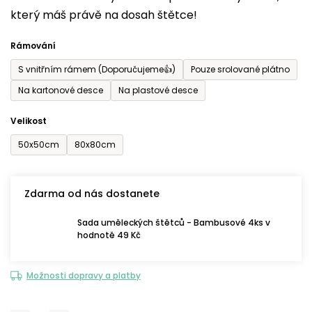
který máš právě na dosah štětce!
0,0
z
Rámování
5
S vnitřním rámem (Doporučujeme👍)
Pouze srolované plátno
hvězdiček.
Na kartonové desce
Na plastové desce
Velikost
50x50cm
80x80cm
Zdarma od nás dostanete
Sada uměleckých štětců - Bambusové 4ks v
hodnotě 49 Kč
Možnosti dopravy a platby