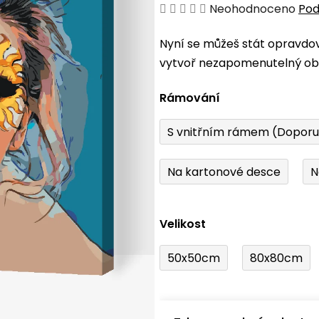
Průměrné
Neohodnoceno
Pod
hodnocení
Nyní se můžeš stát opravdo
produktu
vytvoř nezapomenutelný obr
je
0,0
Rámování
z
5
S vnitřním rámem (Dopor
hvězdiček.
Na kartonové desce
N
Velikost
50x50cm
80x80cm