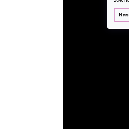
zde: h
Nas