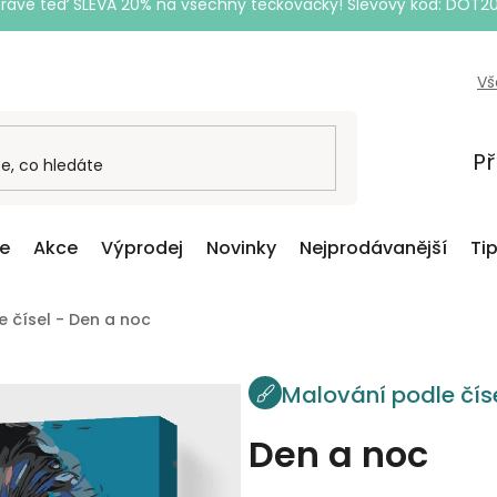
Právě teď SLEVA 20% na všechny tečkovačky! Slevový kód: DOT2
Vš
Př
ce
Akce
Výprodej
Novinky
Nejprodávanější
Ti
 čísel - Den a noc
Malování podle čís
Den a noc