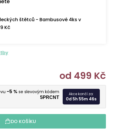
nete
eckých štětců - Bambusové 4ks v
9 Kč
atby
od
499 Kč
Měrná cen
-5 %
levu
se slevovým kódem
Akce končí za:
5PRCNT
0d 5h 55m 45s
DO KOŠÍKU