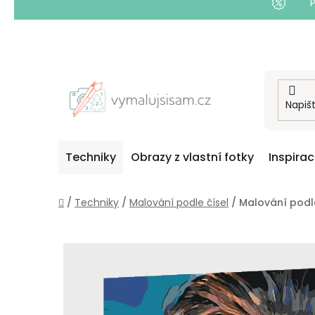
Přejít
na
obsah
Techniky
Obrazy z vlastní fotky
Inspira
Domů
/
Techniky
/
Malování podle čísel
/
Malování podle