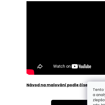
Návod na malování podle čísel zde
.
Tento 
a anal
zlepšo