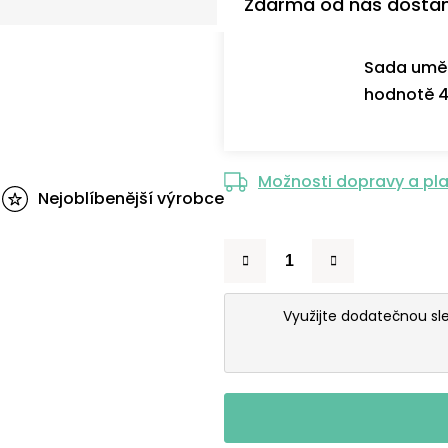
Zdarma od nás dosta
Sada uměl
hodnotě 4
Možnosti dopravy a pl
Nejoblíbenější výrobce
Využijte dodatečnou s