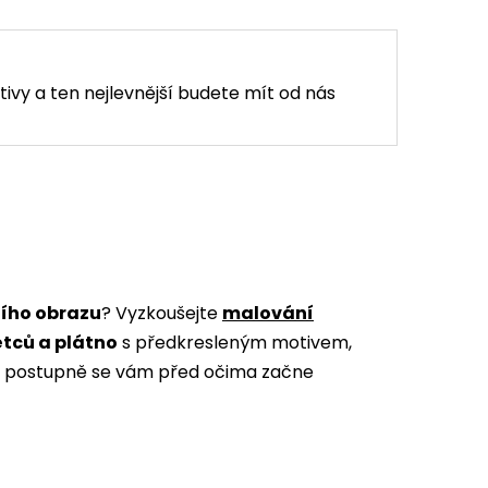
tivy a ten nejlevnější budete mít od nás
ního obrazu
? Vyzkoušejte
malování
ětců a plátno
s předkresleným motivem,
m a postupně se vám před očima začne