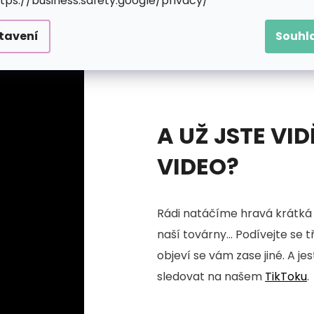
ttps://business.safety.google/privacy/
tavení
Souhl
A UŽ JSTE VID
VIDEO?
Rádi natáčíme hravá krátká 
naší továrny... Podívejte se 
objeví se vám zase jiné. A je
sledovat na našem
TikToku
.