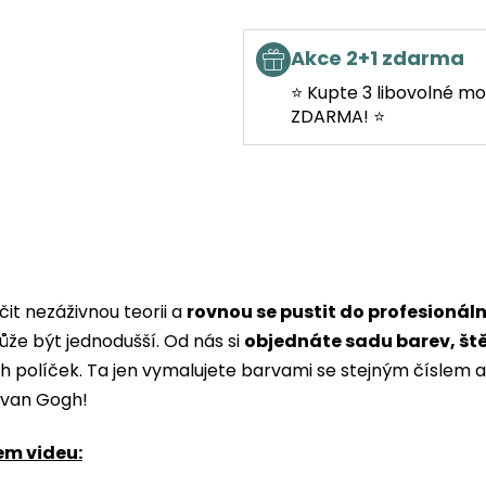
Akce 2+1 zdarma
⭐ Kupte 3 libovolné mo
ZDARMA! ⭐
it nezáživnou teorii a
rovnou se pustit do profesionál
ůže být jednodušší. Od nás si
objednáte sadu barev, št
ých políček. Ta jen vymalujete barvami se stejným čísle
i van Gogh!
em videu: