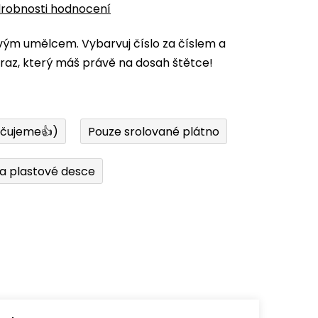
robnosti hodnocení
vým umělcem. Vybarvuj číslo za číslem a
az, který máš právě na dosah štětce!
učujeme👍)
Pouze srolované plátno
a plastové desce