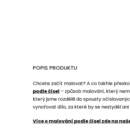
POPIS PRODUKTU
Chcete začít malovat? A co takhle přeskoč
podle čísel
­­– způsob malování, který nem
který jsme rozdělili do spousty očíslovan
vynořovat dílo, za které by se nestyděl an
Více o malování podle čísel zde na naš