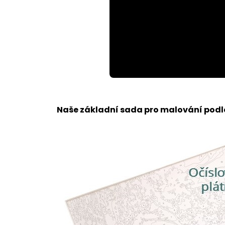
Loaded
:
Unmute
100.00%
Naše základní sada pro malování podle