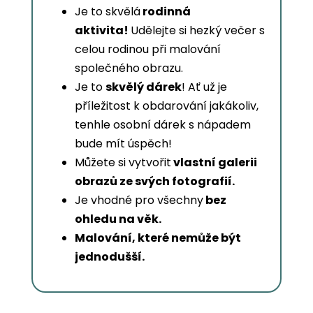
Je to skvělá
rodinná
aktivita!
Udělejte si hezký večer s
celou rodinou při malování
společného obrazu.
Je to
skvělý dárek
! Ať už je
příležitost k obdarování jakákoliv,
tenhle osobní dárek s nápadem
bude mít úspěch!
Můžete si vytvořit
vlastní galerii
obrazů ze svých fotografií.
Je vhodné pro všechny
bez
ohledu na věk.
Malování, které nemůže být
jednodušší.