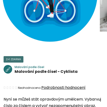
2+1 ZDARMA
Malování podle čísel
Malování podle čísel - Cyklista
Průměrné
Podrobnosti hodnocení
Neohodnoceno
hodnocení
Nyní se můžeš stát opravdovým umělcem. Vybarvuj
produktu
číslo za číslem a vytvoř nezapomenutelný obraz,
je