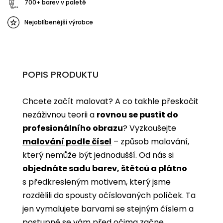
700+ barev v paletě
Nejoblíbenější výrobce
POPIS PRODUKTU
Chcete začít malovat? A co takhle přeskočit
nezáživnou teorii a
rovnou se pustit do
profesionálního obrazu
? Vyzkoušejte
malování podle čísel
­­– způsob malování,
který nemůže být jednodušší. Od nás si
objednáte sadu barev, štětců a plátno
s předkresleným motivem, který jsme
rozdělili do spousty očíslovaných políček. Ta
jen vymalujete barvami se stejným číslem a
postupně se vám před očima začne