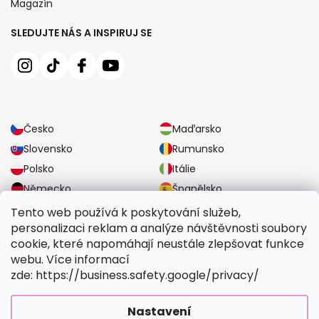
Magazín
SLEDUJTE NÁS A INSPIRUJ SE
Česko
Maďarsko
Slovensko
Rumunsko
Polsko
Itálie
Německo
Španělsko
Velká Británie
Rakousko
Tento web používá k poskytování služeb,
personalizaci reklam a analýze návštěvnosti soubory
cookie, které napomáhají neustále zlepšovat funkce
SPOLEHLIVÉ MOŽNOSTI DOPRAVY
webu. Více informací
zde: https://business.safety.google/privacy/
BEZPEČNÉ MOŽNOSTI PLATBY
Nastavení