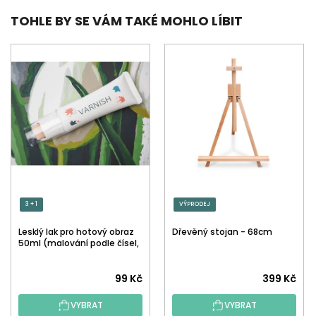
TOHLE BY SE VÁM TAKÉ MOHLO LÍBIT
3 + 1
VÝPRODEJ
Lesklý lak pro hotový obraz
Dřevěný stojan - 68cm
50ml (malování podle čísel,
tečkování)
Průměrné
99 Kč
399 Kč
hodnocení
VYBRAT
VYBRAT
produktu