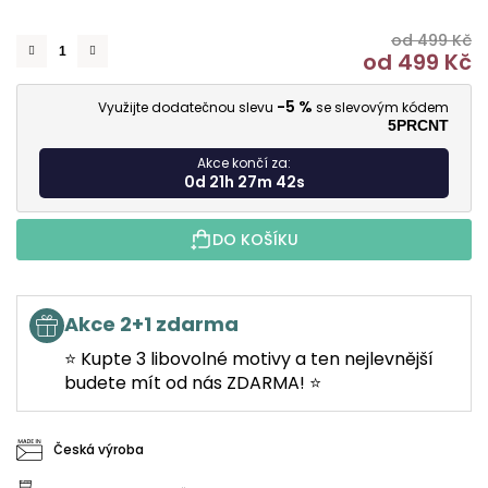
od 499 Kč
od
499 Kč
M
-5 %
Využijte dodatečnou slevu
se slevovým kódem
5PRCNT
Akce končí za:
0d 21h 27m 41s
DO KOŠÍKU
Akce 2+1 zdarma
⭐ Kupte 3 libovolné motivy a ten nejlevnější
budete mít od nás ZDARMA! ⭐
Česká výroba