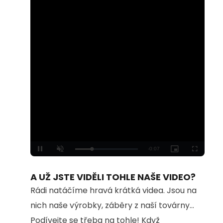
Loaded
:
Unmute
100.00%
A UŽ JSTE VIDĚLI TOHLE NAŠE VIDEO?
Rádi natáčíme hravá krátká videa. Jsou na
nich naše výrobky, záběry z naší továrny...
Podívejte se třeba na tohle! Když