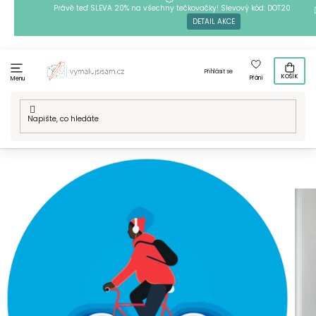
Přejít
Právě teď SLEVA 20% na všechny tečkovačky! Slevový kód: DOT20
DETAIL AKCE
na
obsah
Přihlásit se
KOŠÍK
Přání
Menu
Domů
/
Techniky
/
Malování podle čísel
/
Malování podle čísel
- Cyklista