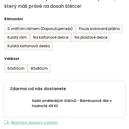
který máš právě na dosah štětce!
0,0
z
Rámování
5
S vnitřním rámem (Doporučujeme👍)
Pouze srolované plátno
hvězdiček.
Kulatý rám
Na kartonové desce
Na plastové desce
Kulatá kartonová deska
Velikost
50x50cm
80x80cm
Zdarma od nás dostanete
Sada uměleckých štětců - Bambusové 4ks v
hodnotě 49 Kč
Možnosti dopravy a platby