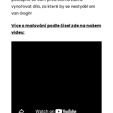
vynořovat dílo, za které by se nestyděl ani
van Gogh!
Více o malování podle čísel zde na našem
videu: