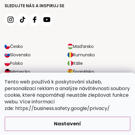
SLEDUJTE NÁS A INSPIRUJ SE
Česko
Maďarsko
Slovensko
Rumunsko
Polsko
Itálie
Německo
Španělsko
Velká Británie
Rakousko
Tento web používá k poskytování služeb,
personalizaci reklam a analýze návštěvnosti soubory
cookie, které napomáhají neustále zlepšovat funkce
SPOLEHLIVÉ MOŽNOSTI DOPRAVY
webu. Více informací
zde: https://business.safety.google/privacy/
BEZPEČNÉ MOŽNOSTI PLATBY
Nastavení