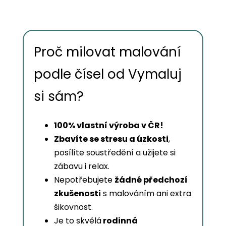
Proč milovat malování
podle čísel od Vymaluj
si sám?
100% vlastní výroba v ČR!
Zbavíte se stresu a úzkosti
,
posílíte soustředění a užijete si
zábavu i relax.
Nepotřebujete
žádné předchozí
zkušenosti
s malováním ani extra
šikovnost.
Je to skvělá
rodinná