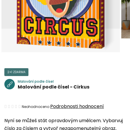
2+1 ZDARMA
Malování podle čísel
Malování podle čísel - Cirkus
Průměrné
Podrobnosti hodnocení
Neohodnoceno
hodnocení
Nyní se můžeš stát opravdovým umělcem. Vybarvuj
produktu
číslo za číslem a vytvoř nezapomenutelný obraz,
je