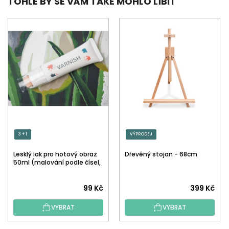
TOHLE BY SE VÁM TAKÉ MOHLO LÍBIT
3 + 1
VÝPRODEJ
Lesklý lak pro hotový obraz
Dřevěný stojan - 68cm
50ml (malování podle čísel,
tečkování)
Průměrné
99 Kč
399 Kč
hodnocení
VYBRAT
VYBRAT
produktu
je