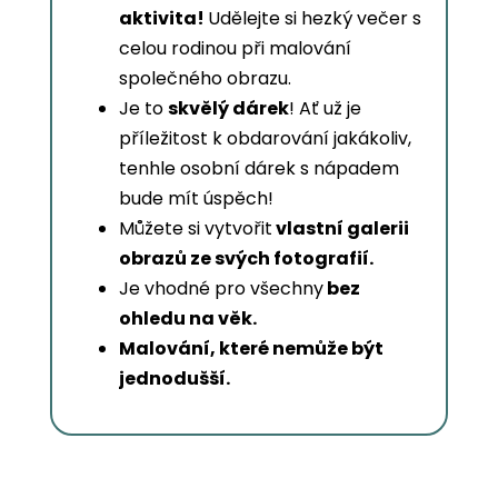
aktivita!
Udělejte si hezký večer s
celou rodinou při malování
společného obrazu.
Je to
skvělý dárek
! Ať už je
příležitost k obdarování jakákoliv,
tenhle osobní dárek s nápadem
bude mít úspěch!
Můžete si vytvořit
vlastní galerii
obrazů ze svých fotografií.
Je vhodné pro všechny
bez
ohledu na věk.
Malování, které nemůže být
jednodušší.