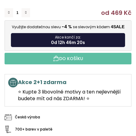
od
469 Kč
M
-4 %
Využijte dodatečnou slevu
se slevovým kódem
4SALE
Akce končí za:
0d 12h 46m 19s
DO KOŠÍKU
Akce 2+1 zdarma
⭐ Kupte 3 libovolné motivy a ten nejlevnější
budete mít od nás ZDARMA! ⭐
Česká výroba
700+ barev v paletě