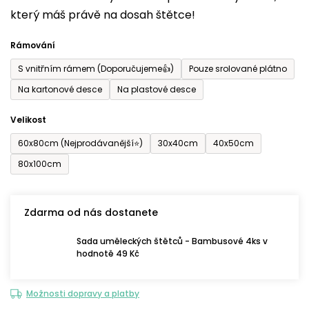
který máš právě na dosah štětce!
0,0
z
Rámování
5
S vnitřním rámem (Doporučujeme👍)
Pouze srolované plátno
hvězdiček.
Na kartonové desce
Na plastové desce
Velikost
60x80cm (Nejprodávanější⭐)
30x40cm
40x50cm
80x100cm
Zdarma od nás dostanete
Sada uměleckých štětců - Bambusové 4ks v
hodnotě 49 Kč
Možnosti dopravy a platby