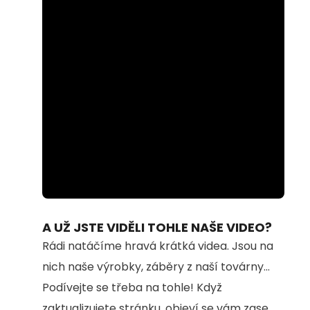
Loaded
:
Unmute
100.00%
A UŽ JSTE VIDĚLI TOHLE NAŠE VIDEO?
Rádi natáčíme hravá krátká videa. Jsou na
nich naše výrobky, záběry z naší továrny...
Podívejte se třeba na tohle! Když
zaktualizujete stránku, objeví se vám zase