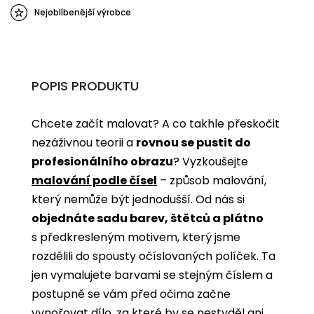
Nejoblíbenější výrobce
POPIS PRODUKTU
Chcete začít malovat? A co takhle přeskočit
nezáživnou teorii a
rovnou se pustit do
profesionálního obrazu
? Vyzkoušejte
malování podle čísel
­­– způsob malování,
který nemůže být jednodušší. Od nás si
objednáte sadu barev, štětců a plátno
s předkresleným motivem, který jsme
rozdělili do spousty očíslovaných políček. Ta
jen vymalujete barvami se stejným číslem a
postupně se vám před očima začne
vynořovat dílo, za které by se nestyděl ani