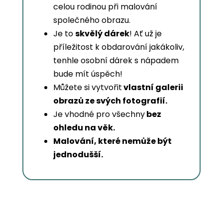
celou rodinou při malování
společného obrazu.
Je to
skvělý dárek
! Ať už je
příležitost k obdarování jakákoliv,
tenhle osobní dárek s nápadem
bude mít úspěch!
Můžete si vytvořit
vlastní galerii
obrazů ze svých fotografií.
Je vhodné pro všechny
bez
ohledu na věk.
Malování, které nemůže být
jednodušší.