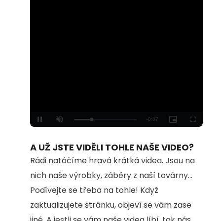
Loaded
:
Unmute
100.00%
A UŽ JSTE VIDĚLI TOHLE NAŠE VIDEO?
Rádi natáčíme hravá krátká videa. Jsou na
nich naše výrobky, záběry z naší továrny...
Podívejte se třeba na tohle! Když
zaktualizujete stránku, objeví se vám zase
jiné. A jestli se vám naše videa líbí, tak nás