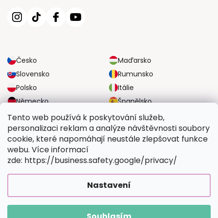
Česko
Maďarsko
Slovensko
Rumunsko
Polsko
Itálie
Německo
Španělsko
Velká Británie
Rakousko
Tento web používá k poskytování služeb,
personalizaci reklam a analýze návštěvnosti soubory
cookie, které napomáhají neustále zlepšovat funkce
SPOLEHLIVÉ MOŽNOSTI DOPRAVY
webu. Více informací
zde: https://business.safety.google/privacy/
BEZPEČNÉ MOŽNOSTI PLATBY
Nastavení
Souhlasím
Copyright 2026
Vymalujsisam.cz
. Všechna práva vyhrazena.