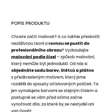
POPIS PRODUKTU
Chcete začít malovat? A co takhle přeskočit
nezáživnou teorii a
rovnou se pustit do
profesionálního obrazu
? Vyzkoušejte
malování podle čísel
­­– způsob malování,
který nemůže být jednodušší. Od nás si
objednáte sadu barev, štětců a plátno
s předkresleným motivem, který jsme
rozdělili do spousty očíslovaných políček. Ta
jen vymalujete barvami se stejným číslem a
postupně se vám před očima začne
vynořovat dílo, za které by se nestyděl ani
van Gogh!