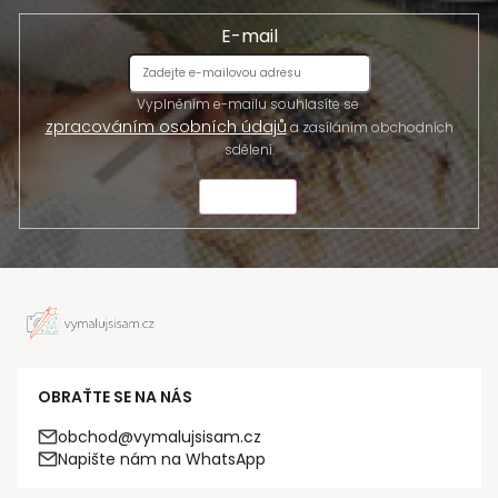
E-mail
Vyplněním e-mailu souhlasíte se
zpracováním osobních údajů
a zasíláním obchodních
sdělení.
ODESLAT
OBRAŤTE SE NA NÁS
obchod@vymalujsisam.cz
Napište nám na WhatsApp