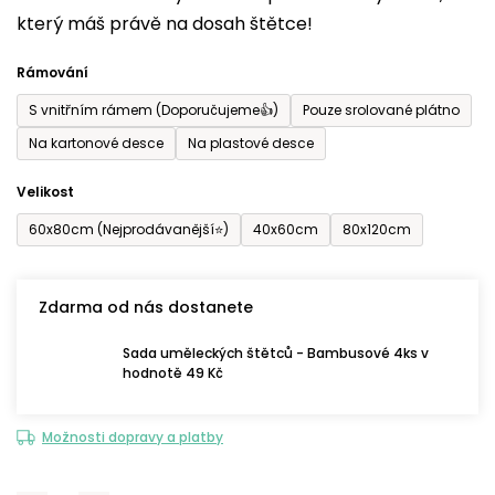
který máš právě na dosah štětce!
0,0
z
Rámování
5
S vnitřním rámem (Doporučujeme👍)
Pouze srolované plátno
hvězdiček.
Na kartonové desce
Na plastové desce
Velikost
60x80cm (Nejprodávanější⭐)
40x60cm
80x120cm
Zdarma od nás dostanete
Sada uměleckých štětců - Bambusové 4ks v
hodnotě 49 Kč
Možnosti dopravy a platby