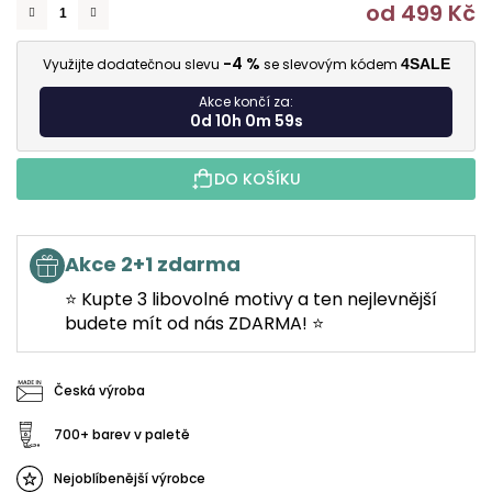
od
499 Kč
M
-4 %
Využijte dodatečnou slevu
se slevovým kódem
4SALE
Akce končí za:
0d 10h 0m 58s
DO KOŠÍKU
Akce 2+1 zdarma
⭐ Kupte 3 libovolné motivy a ten nejlevnější
budete mít od nás ZDARMA! ⭐
Česká výroba
700+ barev v paletě
Nejoblíbenější výrobce