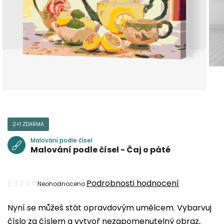
2+1 ZDARMA
Malování podle čísel
Malování podle čísel - Čaj o páté
Průměrné
Podrobnosti hodnocení
Neohodnoceno
hodnocení
Nyní se můžeš stát opravdovým umělcem. Vybarvuj
produktu
číslo za číslem a vytvoř nezapomenutelný obraz,
je