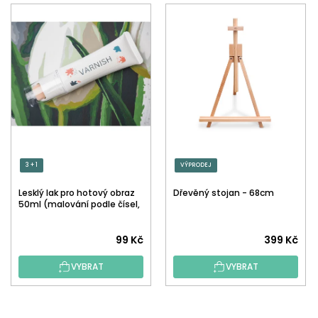
3 + 1
VÝPRODEJ
Lesklý lak pro hotový obraz
Dřevěný stojan - 68cm
50ml (malování podle čísel,
tečkování)
Průměrné
99 Kč
399 Kč
hodnocení
VYBRAT
VYBRAT
produktu
je
5,0
Z