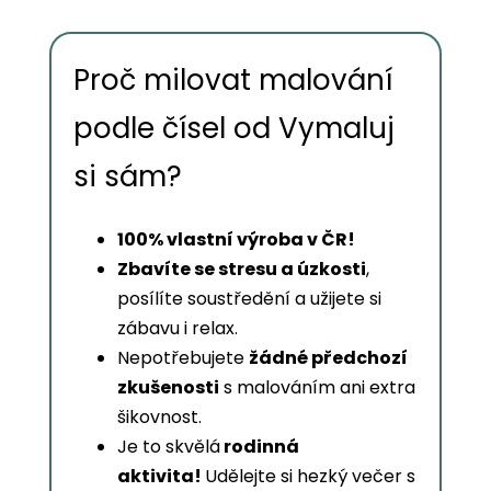
Proč milovat malování
podle čísel od Vymaluj
si sám?
100% vlastní výroba v ČR!
Zbavíte se stresu a úzkosti
,
posílíte soustředění a užijete si
zábavu i relax.
Nepotřebujete
žádné předchozí
zkušenosti
s malováním ani extra
šikovnost.
Je to skvělá
rodinná
aktivita!
Udělejte si hezký večer s