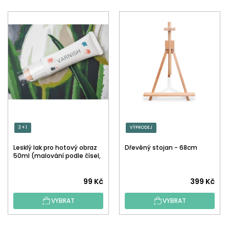
3 + 1
VÝPRODEJ
Lesklý lak pro hotový obraz
Dřevěný stojan - 68cm
50ml (malování podle čísel,
tečkování)
Průměrné
99 Kč
399 Kč
hodnocení
VYBRAT
VYBRAT
produktu
je
5,0
Z