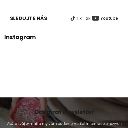
z
Á
5
P
hvězdiček.
SLEDUJTE NÁS
Tik Tok
Youtube
A
T
Í
Instagram
Odebírat newsletter
Vložte svůj e-mail a my vám budeme zasílat informace o nových