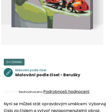
2+1 ZDARMA
Malování podle čísel
Malování podle čísel - Berušky
Průměrné
Podrobnosti hodnocení
Neohodnoceno
hodnocení
Nyní se můžeš stát opravdovým umělcem. Vybarvuj
produktu
číslo za číslem a vytvoř nezapomenutelný obraz,
je