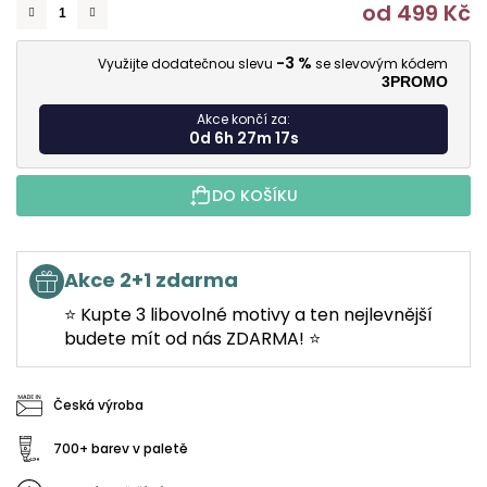
od
499 Kč
M
-3 %
Využijte dodatečnou slevu
se slevovým kódem
3PROMO
Akce končí za:
0d 6h 27m 16s
DO KOŠÍKU
Akce 2+1 zdarma
⭐ Kupte 3 libovolné motivy a ten nejlevnější
budete mít od nás ZDARMA! ⭐
Česká výroba
700+ barev v paletě