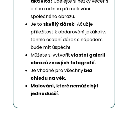
aktivita!
Udělejte si hezký večer s
celou rodinou při malování
společného obrazu.
Je to
skvělý dárek
! Ať už je
příležitost k obdarování jakákoliv,
tenhle osobní dárek s nápadem
bude mít úspěch!
Můžete si vytvořit
vlastní galerii
obrazů ze svých fotografií.
Je vhodné pro všechny
bez
ohledu na věk.
Malování, které nemůže být
jednodušší.