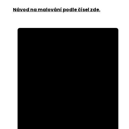
Návod na malování podle čísel zde
.