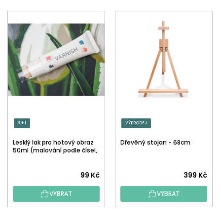
3 + 1
VÝPRODEJ
Lesklý lak pro hotový obraz
Dřevěný stojan - 68cm
50ml (malování podle čísel,
tečkování)
Průměrné
99 Kč
399 Kč
hodnocení
VYBRAT
VYBRAT
produktu
je
5,0
Z