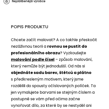
Nejoblíbenější výrobce
POPIS PRODUKTU
Chcete začít malovat? A co takhle přeskočit
nezáživnou teorii a
rovnou se pustit do
profesionálního obrazu
? Vyzkoušejte
malování podle čísel
­­– způsob malování,
který nemůže být jednodušší. Od nás si
objednáte sadu barev, štětců a plátno
s předkresleným motivem, který jsme
rozdělili do spousty očíslovaných políček. Ta
jen vymalujete barvami se stejným číslem a
postupně se vám před očima začne
vynořovat dílo, za které by se nestyděl ani