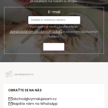
produktech na našem e-shopu.
E-mail
Vyplněním e-mailu souhlasíte se
zpracováním osobních údajů
a zasíláním obchodních
sdělení.
ODESLAT
OBRAŤTE SE NA NÁS
obchod@vymalujsisam.cz
Napište nám na WhatsApp