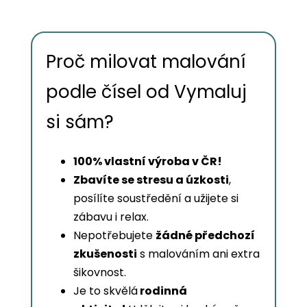
Proč milovat malování
podle čísel od Vymaluj
si sám?
100% vlastní výroba v ČR!
Zbavíte se stresu a úzkosti
,
posílíte soustředění a užijete si
zábavu i relax.
Nepotřebujete
žádné předchozí
zkušenosti
s malováním ani extra
šikovnost.
Je to skvělá
rodinná