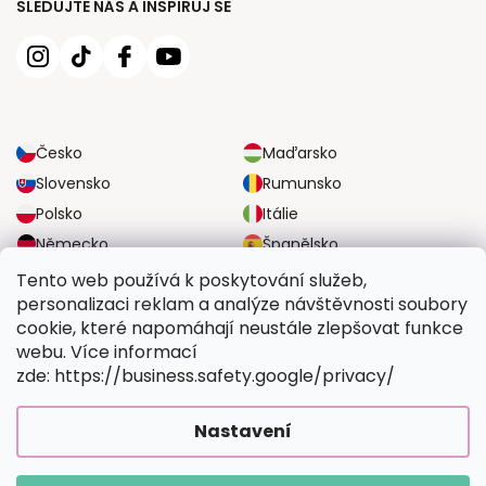
SLEDUJTE NÁS A INSPIRUJ SE
Česko
Maďarsko
Slovensko
Rumunsko
Polsko
Itálie
Německo
Španělsko
Velká Británie
Rakousko
Tento web používá k poskytování služeb,
personalizaci reklam a analýze návštěvnosti soubory
cookie, které napomáhají neustále zlepšovat funkce
SPOLEHLIVÉ MOŽNOSTI DOPRAVY
webu. Více informací
zde: https://business.safety.google/privacy/
BEZPEČNÉ MOŽNOSTI PLATBY
Nastavení