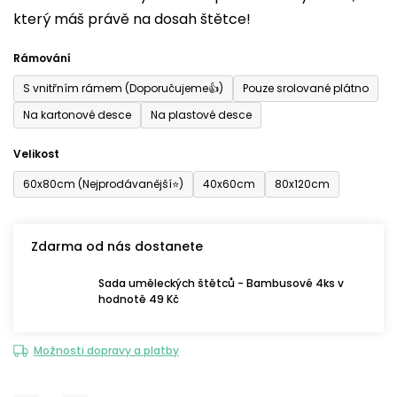
který máš právě na dosah štětce!
0,0
z
Rámování
5
S vnitřním rámem (Doporučujeme👍)
Pouze srolované plátno
hvězdiček.
Na kartonové desce
Na plastové desce
Velikost
60x80cm (Nejprodávanější⭐)
40x60cm
80x120cm
Zdarma od nás dostanete
Sada uměleckých štětců - Bambusové 4ks v
hodnotě 49 Kč
Možnosti dopravy a platby