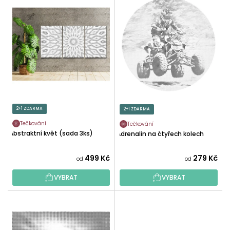
N
Ý
Í
P
P
I
R
S
O
P
D
R
U
O
K
D
T
U
2+1 ZDARMA
2+1 ZDARMA
Ů
K
Tečkování
Tečkování
T
Abstraktní květ (sada 3ks)
Adrenalin na čtyřech kolech
Ů
499 Kč
279 Kč
od
od
VYBRAT
VYBRAT