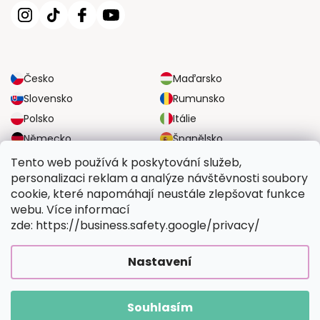
Česko
Maďarsko
Slovensko
Rumunsko
Polsko
Itálie
Německo
Španělsko
Velká Británie
Rakousko
Tento web používá k poskytování služeb,
personalizaci reklam a analýze návštěvnosti soubory
cookie, které napomáhají neustále zlepšovat funkce
SPOLEHLIVÉ MOŽNOSTI DOPRAVY
webu. Více informací
zde: https://business.safety.google/privacy/
BEZPEČNÉ MOŽNOSTI PLATBY
Nastavení
Souhlasím
Copyright 2026
Vymalujsisam.cz
. Všechna práva vyhrazena.