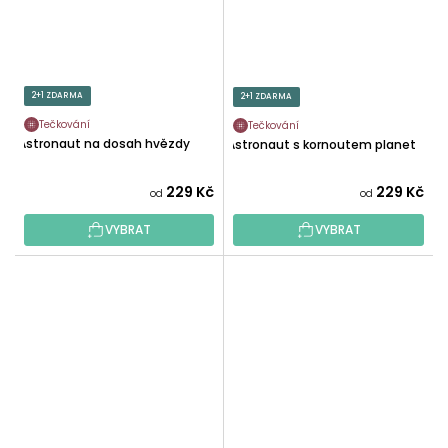
2+1 ZDARMA
2+1 ZDARMA
Tečkování
Tečkování
Astronaut na dosah hvězdy
Astronaut s kornoutem planet
229 Kč
229 Kč
od
od
VYBRAT
VYBRAT