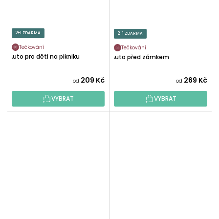
2+1 ZDARMA
2+1 ZDARMA
Tečkování
Tečkování
Auto pro děti na pikniku
Auto před zámkem
209 Kč
269 Kč
od
od
VYBRAT
VYBRAT