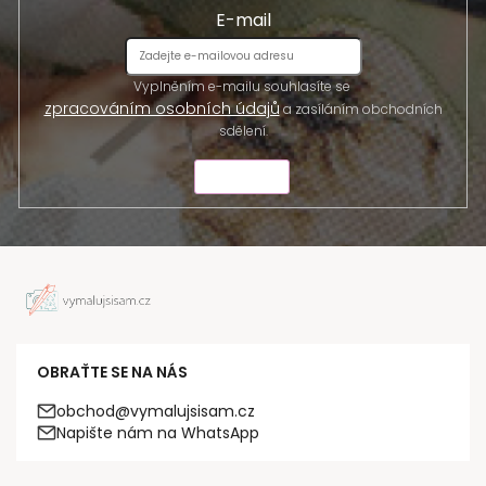
E-mail
Vyplněním e-mailu souhlasíte se
zpracováním osobních údajů
a zasíláním obchodních
sdělení.
ODESLAT
OBRAŤTE SE NA NÁS
obchod@vymalujsisam.cz
Napište nám na WhatsApp