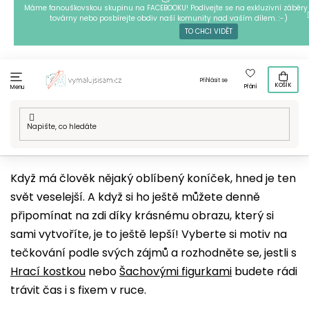
Přejít
Máme fanouškovskou skupinu na FACEBOOKU! Podívejte se na exkluzivní záběry 
továrny nebo posbírejte obdiv naší komunity nad vaším dílem. :-)
na
TO CHCI VIDĚT
obsah
Přihlásit se
KOŠÍK
Přání
Menu
Domů
/
Techniky
/
Tečkování
/
Naše motivy na tečkování
/
Hobby
Když má člověk nějaký oblíbený koníček, hned je ten
svět veselejší. A když si ho ještě můžete denně
připomínat na zdi díky krásnému obrazu, který si
sami vytvoříte, je to ještě lepší! Vyberte si motiv na
tečkování podle svých zájmů a rozhodněte se, jestli s
Hrací kostkou
nebo
Šachovými figurkami
budete rádi
trávit čas i s fixem v ruce.