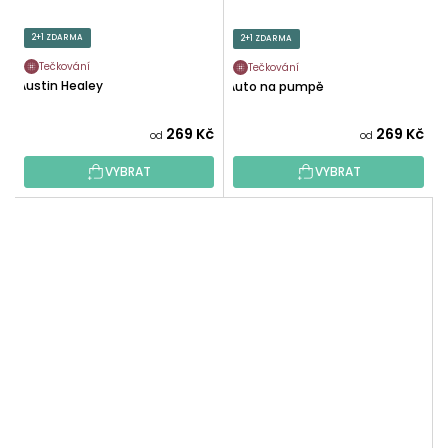
2+1 ZDARMA
2+1 ZDARMA
Tečkování
Tečkování
Austin Healey
Auto na pumpě
269 Kč
269 Kč
od
od
VYBRAT
VYBRAT