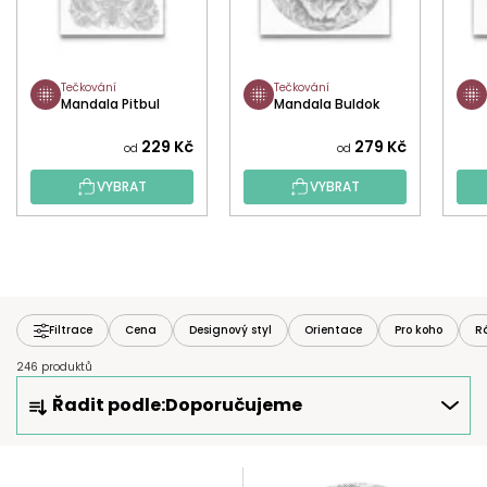
Tečkování
Tečkování
Mandala Pitbul
Mandala Buldok
229 Kč
279 Kč
od
od
VYBRAT
VYBRAT
Filtrace
Cena
Designový styl
Orientace
Pro koho
R
246 produktů
Ř
Řadit podle:
Doporučujeme
A
Z
E
V