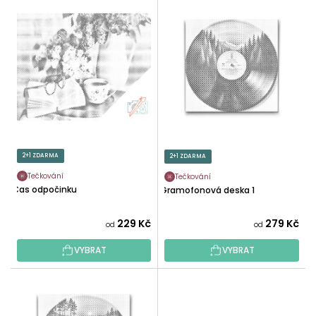
V
N
Ý
Í
P
P
I
R
S
O
P
D
R
U
O
K
D
T
U
2+1 ZDARMA
2+1 ZDARMA
Ů
K
Tečkování
Tečkování
T
Čas odpočinku
Gramofonová deska 1
Ů
229 Kč
279 Kč
od
od
VYBRAT
VYBRAT