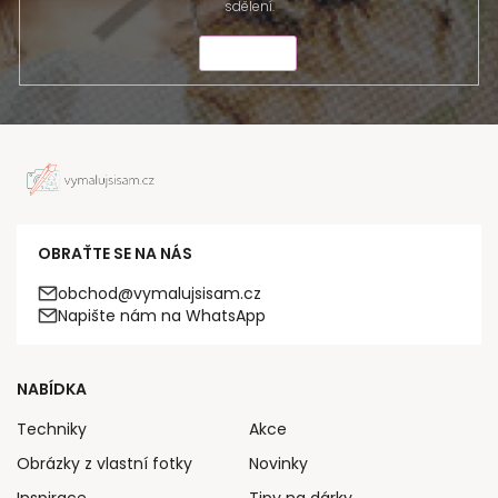
sdělení.
ODESLAT
OBRAŤTE SE NA NÁS
obchod@vymalujsisam.cz
Napište nám na WhatsApp
NABÍDKA
Techniky
Akce
Obrázky z vlastní fotky
Novinky
Inspirace
Tipy na dárky