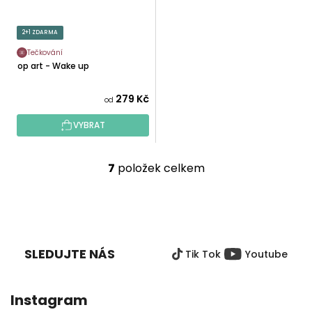
2+1 ZDARMA
Tečkování
Pop art - Wake up
279 Kč
od
VYBRAT
7
položek celkem
O
v
l
Z
á
Á
d
P
a
SLEDUJTE NÁS
Tik Tok
Youtube
A
c
T
í
Í
p
Instagram