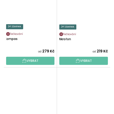
2+1 ZDARMA
2+1 ZDARMA
Tečkování
Tečkování
Kompas
Mikrofon
279 Kč
219 Kč
od
od
VYBRAT
VYBRAT