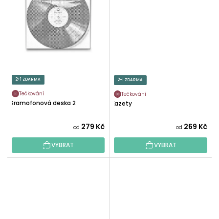
2+1 ZDARMA
2+1 ZDARMA
Tečkování
Tečkování
Gramofonová deska 2
Kazety
279 Kč
269 Kč
od
od
VYBRAT
VYBRAT