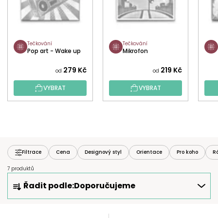
Tečkování
Tečkování
Pop art - Wake up
Mikrofon
279 Kč
219 Kč
od
od
VYBRAT
VYBRAT
Filtrace
Cena
Designový styl
Orientace
Pro koho
R
7 produktů
Ř
Řadit podle:
Doporučujeme
A
Z
E