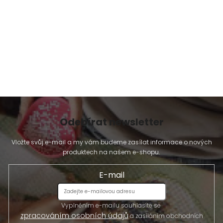
r
v
k
y
v
ý
p
i
s
u
Odebírat newsletter
Vložte svůj e-mail a my vám budeme zasílat informace o nových
produktech na našem e-shopu.
E-mail
Vyplněním e-mailu souhlasíte se
zpracováním osobních údajů
a zasíláním obchodních