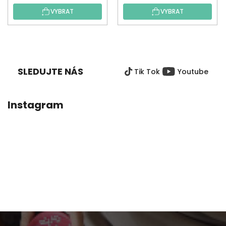
VYBRAT
VYBRAT
Z
Á
P
SLEDUJTE NÁS
Tik Tok
Youtube
A
T
Í
Instagram