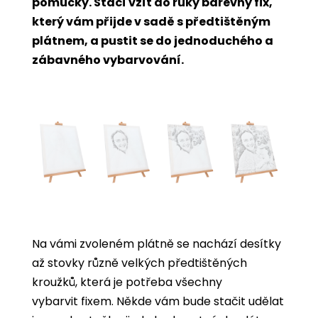
pomůcky. Stačí vzít do ruky barevný fix,
který vám přijde v sadě s předtištěným
plátnem, a pustit se do jednoduchého a
zábavného vybarvování.
Na vámi zvoleném plátně se nachází desítky
až stovky různě velkých předtištěných
kroužků, která je potřeba všechny
vybarvit
fixem. Někde vám bude stačit udělat