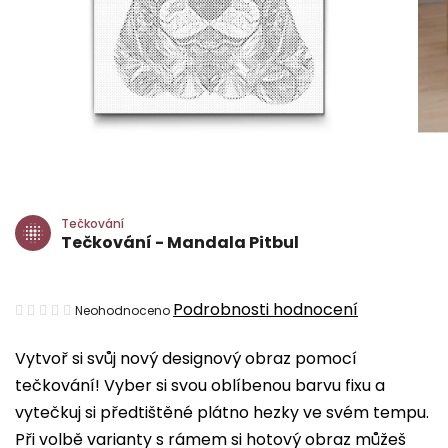
Tečkování
Tečkování - Mandala Pitbul
Průměrné
Podrobnosti hodnocení
Neohodnoceno
hodnocení
Vytvoř si svůj nový designový obraz pomocí
produktu
tečkování! Vyber si svou oblíbenou barvu fixu a
je
vytečkuj si předtištěné plátno hezky ve svém tempu.
0,0
Při volbě varianty s rámem si hotový obraz můžeš
z