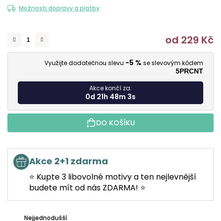
Možnosti dopravy a platby
od
229 Kč
M
-5 %
Využijte dodatečnou slevu
se slevovým kódem
5PRCNT
Akce končí za:
0d 21h 48m 3s
DO KOŠÍKU
Akce 2+1 zdarma
⭐ Kupte 3 libovolné motivy a ten nejlevnější
budete mít od nás ZDARMA! ⭐
Nejjednodušší