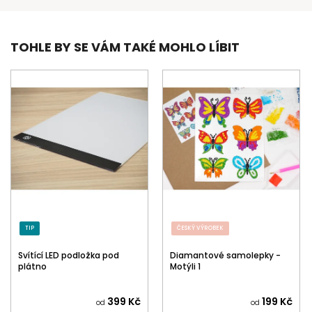
TOHLE BY SE VÁM TAKÉ MOHLO LÍBIT
TIP
ČESKÝ VÝROBEK
Svítící LED podložka pod
Diamantové samolepky -
plátno
Motýli 1
399 Kč
199 Kč
od
od