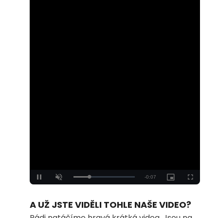
Loaded
:
Unmute
100.00%
A UŽ JSTE VIDĚLI TOHLE NAŠE VIDEO?
Rádi natáčíme hravá krátká videa. Jsou na