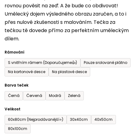
rovnou pověsit na zeď. A že bude co obdivovat!
5
Umělecký dojem výsledného obrazu zaručen, a to i
hvězdiček.
přes nulové zkušenosti s malováním. Tečka za
tečkou tě dovede přímo za perfektním uměleckým
dílem.
Rámování
S vnitřním rámem (Doporučujeme👍)
Pouze srolované plátno
Na kartonové desce
Na plastové desce
Barva teček
Černá
Červená
Modrá
Zelená
Velikost
60x80cm (Nejprodávanější⭐)
30x40cm
40x50cm
80x100cm