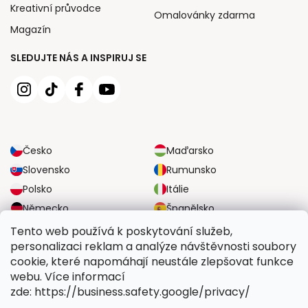
Kreativní průvodce
Omalovánky zdarma
Magazín
SLEDUJTE NÁS A INSPIRUJ SE
Česko
Maďarsko
Slovensko
Rumunsko
Polsko
Itálie
Německo
Španělsko
Velká Británie
Rakousko
Tento web používá k poskytování služeb,
personalizaci reklam a analýze návštěvnosti soubory
cookie, které napomáhají neustále zlepšovat funkce
SPOLEHLIVÉ MOŽNOSTI DOPRAVY
webu. Více informací
zde: https://business.safety.google/privacy/