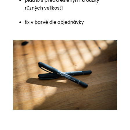
plátno s předkreslenými kroužky
různých velikostí
fix v barvě dle objednávky