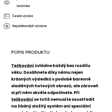
technika
Česká výroba
Nejoblíbenější výrobce
POPIS PRODUKTU
Tečkování
zvládne každý bez rozdílu
věku. Dosáhnete díky němu nejen
krásných výsledků v podobě barevně
sladěných hotových obrazů, ale zároveň
si při něm skvěle odpočinete. Při
tečkování
se totiž nemusíte soustředit
na žádný složitý systém ani speciální