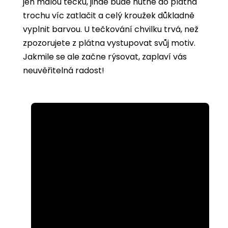
jen malou tečku, jinde bude nutné do plátna
trochu víc zatlačit a celý kroužek důkladně
vyplnit barvou. U tečkování chvilku trvá, než
zpozorujete z plátna vystupovat svůj motiv.
Jakmile se ale začne rýsovat, zaplaví vás
neuvěřitelná radost!