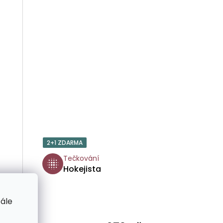
2+1 ZDARMA
Tečkování
Hokejista
tále