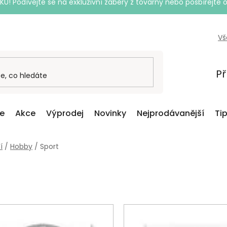
Podívejte se na exkluzivní záběry z továrny nebo posbírejte o
Vš
Př
ce
Akce
Výprodej
Novinky
Nejprodávanější
Ti
í
/
Hobby
/
Sport