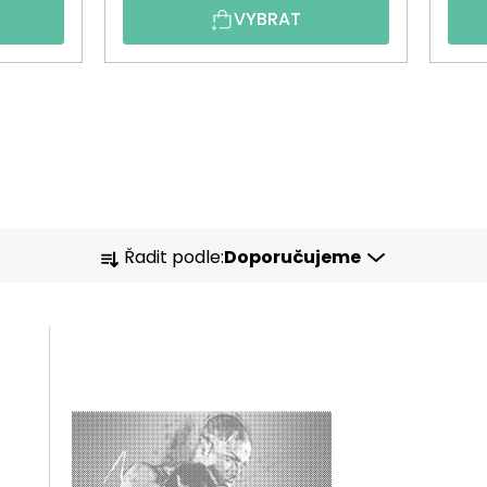
VYBRAT
Ř
Řadit podle:
Doporučujeme
A
Z
E
N