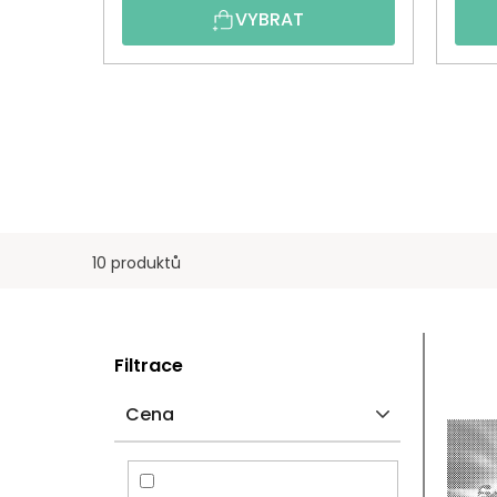
VYBRAT
10 produktů
P
V
Filtrace
O
Ý
Cena
S
P