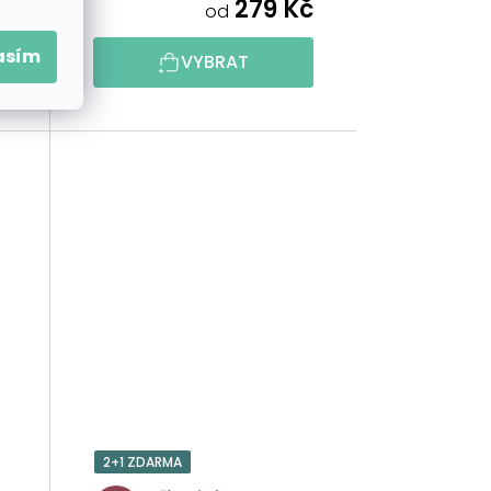
č
279 Kč
od
asím
VYBRAT
2+1 ZDARMA