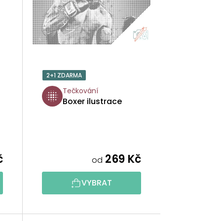
Í
P
R
O
2+1 ZDARMA
D
Tečkování
Boxer ilustrace
U
K
T
č
269 Kč
od
Ů
VYBRAT