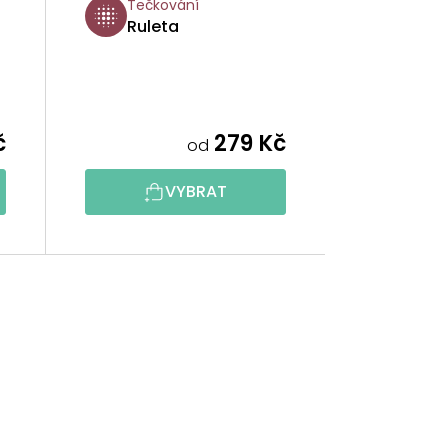
Tečkování
Ruleta
č
279 Kč
od
VYBRAT