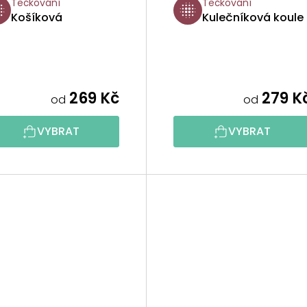
Tečkování
Tečkování
Košíková
Kulečníková koule
269 Kč
279 K
od
od
VYBRAT
VYBRAT