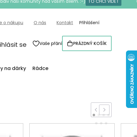
bdiv naší komunity nad vaším dílem. :-)
TO CHCI VIDĚT
e o nákupu
O nás
Kontakt
Přihlášení
ihlásit se
Vaše přání
PRÁZDNÝ KOŠÍK
NÁKUPNÍ
KOŠÍK
py na dárky
Rádce