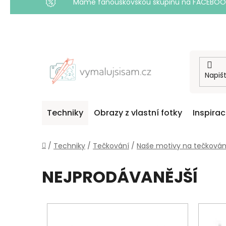
Máme fanouškovskou skupinu na FACEBOOKU! 
Přejít
na
obsah
Techniky
Obrazy z vlastní fotky
Inspira
Domů
/
Techniky
/
Tečkování
/
Naše motivy na tečkován
NEJPRODÁVANĚJŠÍ