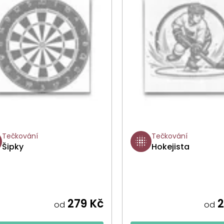
Tečkování
Tečkování
Šipky
Hokejista
279 Kč
2
od
od