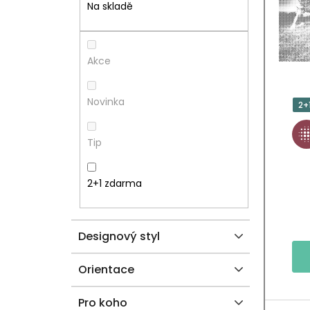
T
I
Na skladě
R
S
A
P
Akce
N
R
Novinka
2+
N
O
Tip
Í
D
P
U
2+1 zdarma
A
K
Designový styl
N
T
E
Ů
Orientace
L
Pro koho