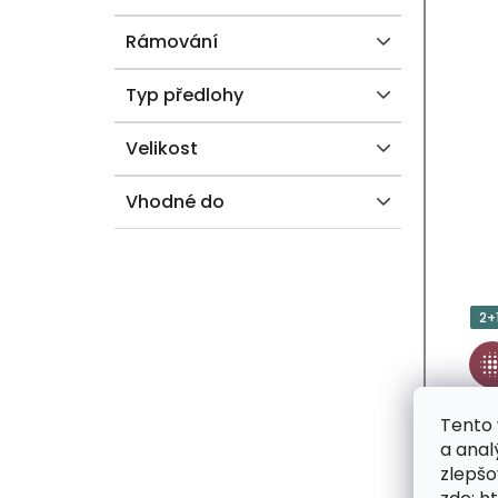
Rámování
Typ předlohy
Velikost
Vhodné do
2+
Tento 
a anal
zlepšo