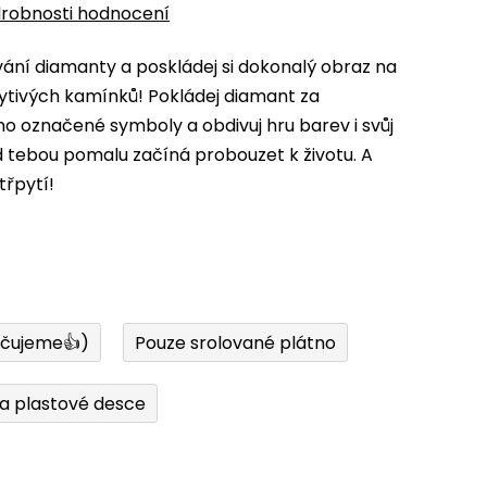
robnosti hodnocení
ní diamanty a poskládej si dokonalý obraz na
ytivých kamínků! Pokládej diamant za
 označené symboly a obdivuj hru barev i svůj
d tebou pomalu začíná probouzet k životu. A
třpytí!
učujeme👍)
Pouze srolované plátno
a plastové desce