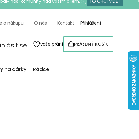
bdiv naší komunity nad vaším dílem. :-)
TO CHCI VIDĚT
e o nákupu
O nás
Kontakt
Přihlášení
ihlásit se
Vaše přání
PRÁZDNÝ KOŠÍK
NÁKUPNÍ
KOŠÍK
py na dárky
Rádce