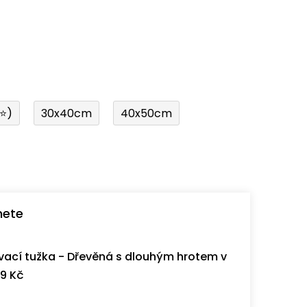
í⭐)
30x40cm
40x50cm
nete
ací tužka - Dřevěná s dlouhým hrotem v
9 Kč