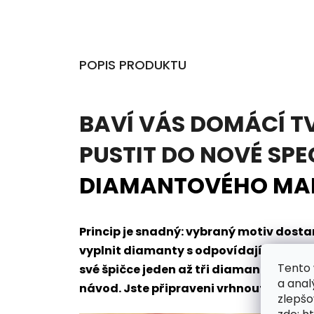
POPIS PRODUKTU
BAVÍ VÁS DOMÁCÍ T
PUSTIT DO NOVÉ SPE
DIAMANTOVÉHO MA
Princip je snadný: vybraný motiv dos
vyplnit diamanty s odpovídajícím oz
Tento 
své špičce jeden až tři diamanty naje
a anal
návod. Jste připraveni vrhnout se do t
zlepšo