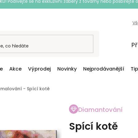
Podívejte se na exkluzivní záběry z továrny nebo posbírejte o
Vš
Př
ce
Akce
Výprodej
Novinky
Nejprodávanější
Ti
malování - Spící kotě
Diamantování
Spící kotě