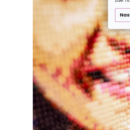
zde: h
Nas