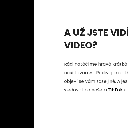
A UŽ JSTE VID
VIDEO?
Rádi natáčíme hravá krátká 
naší továrny... Podívejte se 
objeví se vám zase jiné. A je
sledovat na našem
TikToku
.