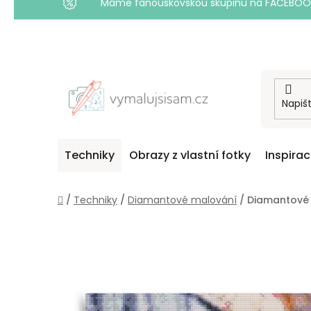
Máme fanouškovskou skupinu na FACEBOOKU! 
Přejít
na
obsah
Techniky
Obrazy z vlastní fotky
Inspira
Domů
/
Techniky
/
Diamantové malování
/
Diamantové 