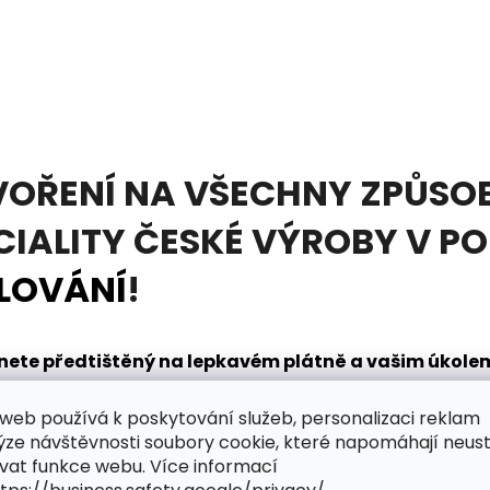
VOŘENÍ NA VŠECHNY ZPŮSOB
CIALITY ČESKÉ VÝROBY V P
LOVÁNÍ
!
tanete předtištěný na lepkavém plátně a vašim úkol
načením. K tomu vám pomůže
diamantovací pero
, kt
web používá k poskytování služeb, personalizaci reklam
dnou. V sadě obdržíte také mističku na nabírání dia
ýze návštěvnosti soubory cookie, které napomáhají neus
řpytivého světa zábavy?
vat funkce webu. Více informací