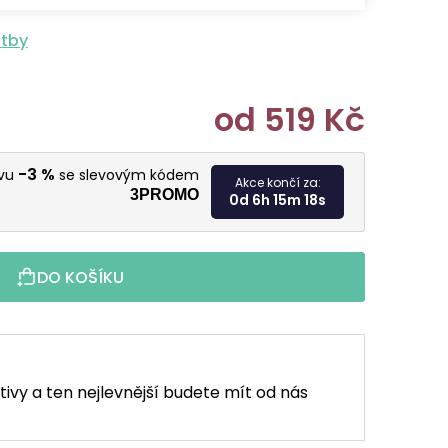
atby
od
519 Kč
Měrná cen
-3 %
evu
se slevovým kódem
Akce končí za:
3PROMO
0d 6h 15m 16s
DO KOŠÍKU
tivy a ten nejlevnější budete mít od nás