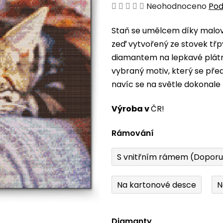
Průměrné
Neohodnoceno
Pod
hodnocení
Staň se umělcem díky malová
produktu
zeď vytvořený ze stovek třp
je
diamantem na lepkavé plátno
0,0
vybraný motiv, který se pře
z
navíc se na světle dokonale 
5
hvězdiček.
Výroba v
ČR!
Rámování
S vnitřním rámem (Dopor
Na kartonové desce
N
Diamanty