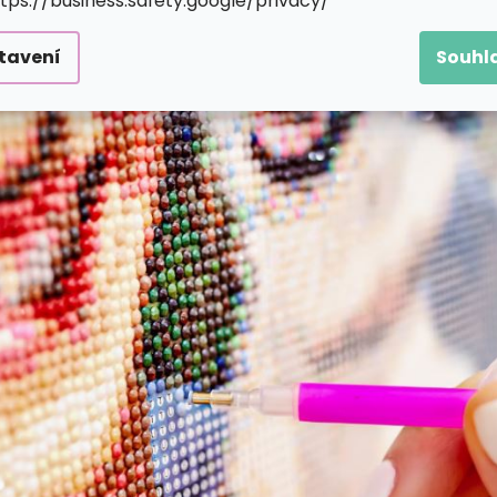
ttps://business.safety.google/privacy/
tavení
Souhl