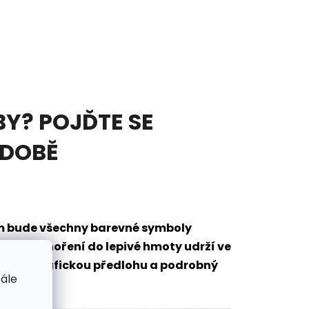
Y? POJĎTE SE
ODOBĚ
em bude všechny barevné symboly
eré po ponoření do lepivé hmoty udrží ve
mantů, grafickou předlohu a podrobný
tále