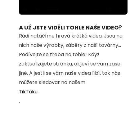
Loaded
:
Unmute
100.00%
A UŽ JSTE VIDĚLI TOHLE NAŠE VIDEO?
Rádi natáčíme hravá krátká videa. Jsou na
nich naše výrobky, záběry z naší továrny...
Podívejte se třeba na tohle! Když
zaktualizujete stránku, objeví se vám zase
jiné. A jestli se vám naše videa líbí, tak nás
můžete sledovat na našem
TikToku
.