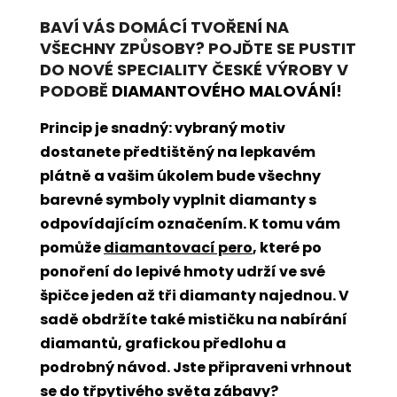
BAVÍ VÁS DOMÁCÍ TVOŘENÍ NA
VŠECHNY ZPŮSOBY? POJĎTE SE PUSTIT
DO NOVÉ SPECIALITY ČESKÉ VÝROBY V
PODOBĚ
DIAMANTOVÉHO MALOVÁNÍ
!
Princip je snadný: vybraný motiv
dostanete předtištěný na lepkavém
plátně a vašim úkolem bude všechny
barevné symboly vyplnit diamanty s
odpovídajícím označením. K tomu vám
pomůže
diamantovací pero
, které po
ponoření do lepivé hmoty udrží ve své
špičce jeden až tři diamanty najednou. V
sadě obdržíte také mističku na nabírání
diamantů, grafickou předlohu a
podrobný návod. Jste připraveni vrhnout
se do třpytivého světa zábavy?