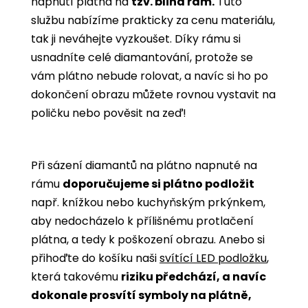
napnutí plátna na
tzv. blind rám.
Tuto
službu nabízíme prakticky za cenu materiálu,
tak ji neváhejte vyzkoušet. Díky rámu si
usnadníte celé diamantování, protože se
vám plátno nebude rolovat, a navíc si ho po
dokončení obrazu můžete rovnou vystavit na
poličku nebo pověsit na zeď!
Při sázení diamantů na plátno napnuté na
rámu
doporučujeme si plátno podložit
např. knížkou nebo kuchyňským prkýnkem,
aby nedocházelo k přílišnému protlačení
plátna, a tedy k poškození obrazu. Anebo si
přihoďte do košíku naši
svítící LED podložku
,
která takovému
riziku předchází, a navíc
dokonale prosvítí symboly na plátně,