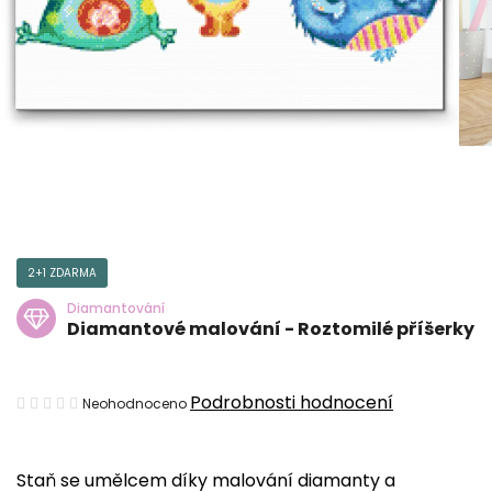
2+1 ZDARMA
Diamantování
Diamantové malování - Roztomilé příšerky
Průměrné
Podrobnosti hodnocení
Neohodnoceno
hodnocení
produktu
Staň se umělcem díky malování diamanty a
je