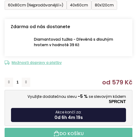
60x80cm (Nejprodávanější⭐)
40x60cm
80x120cm
Zdarma od nás dostanete
Diamantovací tužka - Dřevěná s dlouhým
hrotem v hodnotě 39 Kč
Možnosti dopravy a platby
od
579 Kč
M
-5 %
Využijte dodatečnou slevu
se slevovým kódem
5PRCNT
Akce končí za:
0d 6h 4m 17s
DO KOŠÍKU