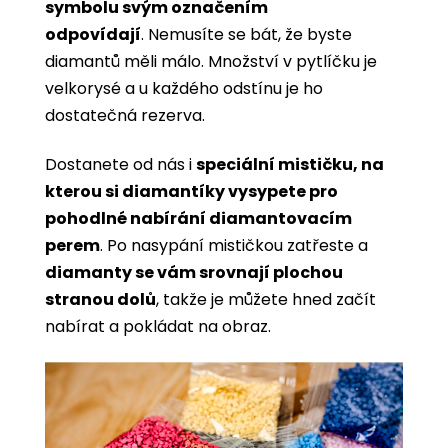
symbolu svým označením
odpovídají
. Nemusíte se bát, že byste
diamantů měli málo. Množství v pytlíčku je
velkorysé a u každého odstínu je ho
dostatečná rezerva.
Dostanete od nás i
speciální mističku, na
kterou si diamantíky vysypete pro
pohodlné nabírání diamantovacím
perem
. Po nasypání mističkou zatřeste a
diamanty se vám srovnají plochou
stranou dolů
, takže je můžete hned začít
nabírat a pokládat na obraz.