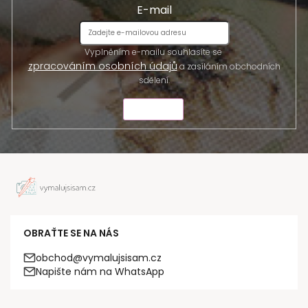
E-mail
Vyplněním e-mailu souhlasíte se
zpracováním osobních údajů
a zasíláním obchodních
sdělení.
ODESLAT
OBRAŤTE SE NA NÁS
obchod@vymalujsisam.cz
Napište nám na WhatsApp