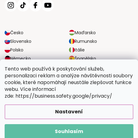
Česko
Maďarsko
Slovensko
Rumunsko
Polsko
Itálie
Německo
Španělsko
Velká Británie
Rakousko
Tento web používá k poskytování služeb,
personalizaci reklam a analýze návštěvnosti soubory
cookie, které napomáhají neustále zlepšovat funkce
SPOLEHLIVÉ MOŽNOSTI DOPRAVY
webu. Více informací
zde: https://business.safety.google/privacy/
BEZPEČNÉ MOŽNOSTI PLATBY
Nastavení
Souhlasím
Copyright 2026
Vymalujsisam.cz
. Všechna práva vyhrazena.