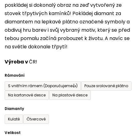
poskládej si dokonalý obraz na zeď vytvořený ze
0,0
stovek třpytivých kamínků! Pokládej diamant za
z
diamantem na lepkavé plátno označené symboly a
5
obdivuj hru barev i svůj vybraný motiv, který se před
hvězdiček.
tebou pomalu začíná probouzet k životu. A navíc se
na světle dokonale třpytí!
Výroba v
ČR!
Rámování
S vnitřním rámem (Doporučujeme👍)
Pouze srolované plátno
Na kartonové desce
Na plastové desce
Diamanty
Kulaté
Čtvercové
Velikost