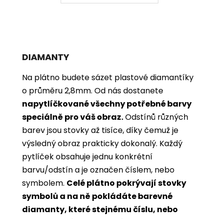
DIAMANTY
Na plátno budete sázet plastové diamantíky
o průměru 2,8mm. Od nás dostanete
napytlíčkované všechny potřebné barvy
speciálně pro váš obraz.
Odstínů různých
barev jsou stovky až tisíce, díky čemuž je
výsledný obraz prakticky dokonalý.
Každý
pytlíček obsahuje jednu konkrétní
barvu/odstín a je označen číslem, nebo
symbolem.
Celé plátno pokrývají stovky
symbolů a na ně pokládáte barevné
diamanty, které stejnému číslu, nebo