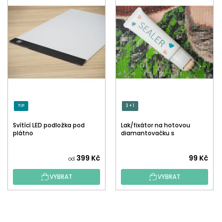
TIP
3 + 1
Svítící LED podložka pod
Lak/fixátor na hotovou
plátno
diamantovačku s
aplikátorem
Průměrné
399 Kč
99 Kč
od
hodnocení
VYBRAT
VYBRAT
produktu
je
5,0
Z
z
Á