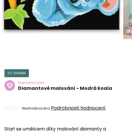
2+1 ZDARMA
Diamantování
Diamantové malování - Modrá koala
Průměrné
Podrobnosti hodnocení
Neohodnoceno
hodnocení
produktu
Staň se umělcem díky malování diamanty a
je