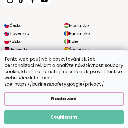
Česko
Maďarsko
Slovensko
Rumunsko
Polsko
Itálie
Německo
Španělsko
Velká Británie
Rakousko
Tento web používá k poskytování služeb,
personalizaci reklam a analýze návštěvnosti soubory
cookie, které napomáhají neustále zlepšovat funkce
SPOLEHLIVÉ MOŽNOSTI DOPRAVY
webu. Více informací
zde: https://business.safety.google/privacy/
BEZPEČNÉ MOŽNOSTI PLATBY
Nastavení
Souhlasím
Copyright 2026
Vymalujsisam.cz
. Všechna práva vyhrazena.
Vytvořil Shoptet Premium
|
Upravilo
FV STUDIO