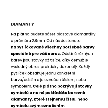
DIAMANTY
Na plátno budete sázet plastové diamantíky
o průměru 2,8mm. Od nás dostanete
napytlíčkované všechny potřebné barvy
speciálně pro váš obraz.
Odstínů různých
barev jsou stovky až tisíce, díky čemuž je
výsledný obraz prakticky dokonalý.
Každý
pytlíček obsahuje jednu konkrétní
barvu/odstín a je označen číslem, nebo
symbolem.
Celé plátno pokrývají stovky
symbolů a na ně pokládáte barevné
diamanty, které stejnému číslu, nebo
symbolu svým označením