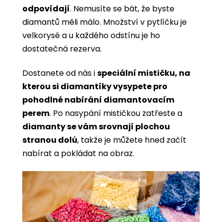
odpovídají
. Nemusíte se bát, že byste
diamantů měli málo. Množství v pytlíčku je
velkorysé a u každého odstínu je ho
dostatečná rezerva.
Dostanete od nás i
speciální mističku, na
kterou si diamantíky vysypete pro
pohodlné nabírání diamantovacím
perem
. Po nasypání mističkou zatřeste a
diamanty se vám srovnají plochou
stranou dolů
, takže je můžete hned začít
nabírat a pokládat na obraz.