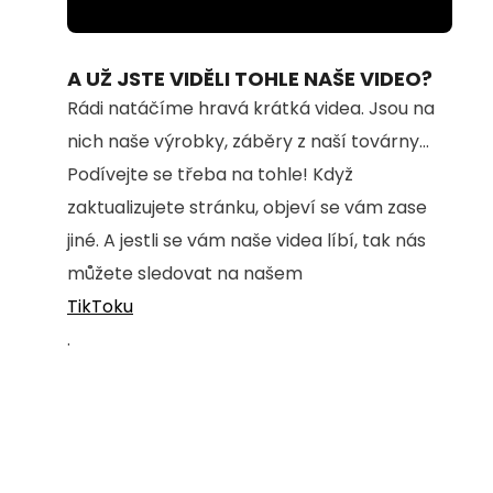
Loaded
:
Unmute
28.28%
A UŽ JSTE VIDĚLI TOHLE NAŠE VIDEO?
Rádi natáčíme hravá krátká videa. Jsou na
nich naše výrobky, záběry z naší továrny...
Podívejte se třeba na tohle! Když
zaktualizujete stránku, objeví se vám zase
jiné. A jestli se vám naše videa líbí, tak nás
můžete sledovat na našem
TikToku
.