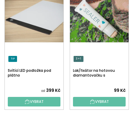
TIP
3 + 1
Svítící LED podložka pod
Lak/fixátor na hotovou
plátno
diamantovačku s
aplikátorem
Průměrné
399 Kč
99 Kč
od
hodnocení
VYBRAT
VYBRAT
produktu
je
5,0
Z
z
Á
5
P