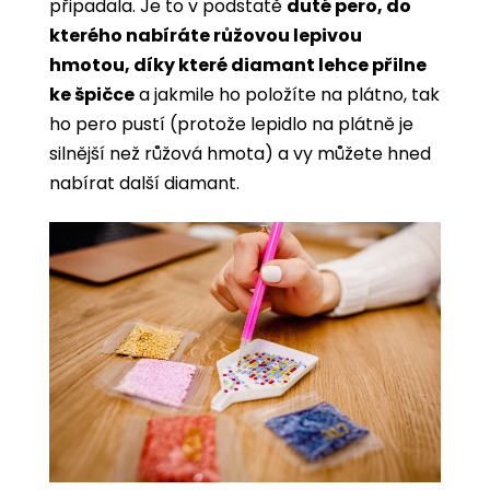
připadala. Je to v podstatě
duté pero, do
kterého nabíráte růžovou lepivou
hmotou, díky které diamant lehce přilne
ke špičce
a jakmile ho položíte na plátno, tak
ho pero pustí (protože lepidlo na plátně je
silnější než růžová hmota) a vy můžete hned
nabírat další diamant.