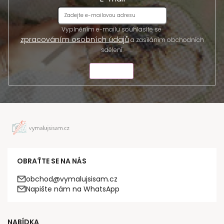
Vyplněním e-mailu souhlasíte se
zpracováním osobních údajů
a zasíláním obchodních
sdělení.
ODESLAT
OBRAŤTE SE NA NÁS
obchod@vymalujsisam.cz
Napište nám na WhatsApp
NABÍDKA