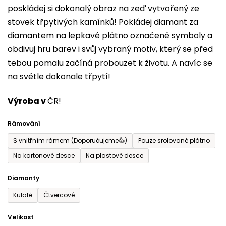
poskládej si dokonalý obraz na zeď vytvořený ze
0,0
stovek třpytivých kamínků! Pokládej diamant za
z
diamantem na lepkavé plátno označené symboly a
5
obdivuj hru barev i svůj vybraný motiv, který se před
hvězdiček.
tebou pomalu začíná probouzet k životu. A navíc se
na světle dokonale třpytí!
Výroba v
ČR!
Rámování
S vnitřním rámem (Doporučujeme👍)
Pouze srolované plátno
Na kartonové desce
Na plastové desce
Diamanty
Kulaté
Čtvercové
Velikost