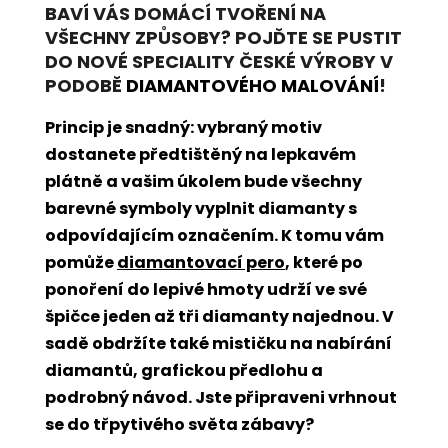
BAVÍ VÁS DOMÁCÍ TVOŘENÍ NA
VŠECHNY ZPŮSOBY? POJĎTE SE PUSTIT
DO NOVÉ SPECIALITY ČESKÉ VÝROBY V
PODOBĚ
DIAMANTOVÉHO MALOVÁNÍ
!
Princip je snadný: vybraný motiv
dostanete předtištěný na lepkavém
plátně a vašim úkolem bude všechny
barevné symboly vyplnit diamanty s
odpovídajícím označením. K tomu vám
pomůže
diamantovací pero
, které po
ponoření do lepivé hmoty udrží ve své
špičce jeden až tři diamanty najednou. V
sadě obdržíte také mističku na nabírání
diamantů, grafickou předlohu a
podrobný návod. Jste připraveni vrhnout
se do třpytivého světa zábavy?