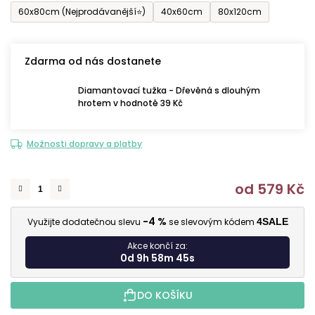
60x80cm (Nejprodávanější⭐)
40x60cm
80x120cm
Zdarma od nás dostanete
Diamantovací tužka - Dřevěná s dlouhým
hrotem v hodnotě 39 Kč
Možnosti dopravy a platby
od
579 Kč
M
-4 %
Využijte dodatečnou slevu
se slevovým kódem
4SALE
Akce končí za:
0d 9h 58m 44s
DO KOŠÍKU