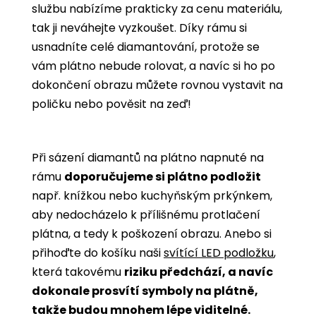
službu nabízíme prakticky za cenu materiálu,
tak ji neváhejte vyzkoušet. Díky rámu si
usnadníte celé diamantování, protože se
vám plátno nebude rolovat, a navíc si ho po
dokončení obrazu můžete rovnou vystavit na
poličku nebo pověsit na zeď!
Při sázení diamantů na plátno napnuté na
rámu
doporučujeme si plátno podložit
např. knížkou nebo kuchyňským prkýnkem,
aby nedocházelo k přílišnému protlačení
plátna, a tedy k poškození obrazu. Anebo si
přihoďte do košíku naši
svítící LED podložku
,
která takovému
riziku předchází, a navíc
dokonale prosvítí symboly na plátně,
takže budou mnohem lépe viditelné.