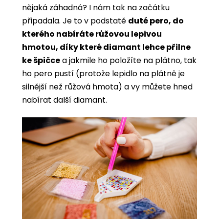
nějaká záhadná? I nám tak na začátku
připadala. Je to v podstatě
duté pero, do
kterého nabíráte růžovou lepivou
hmotou, díky které diamant lehce přilne
ke špičce
a jakmile ho položíte na plátno, tak
ho pero pustí (protože lepidlo na plátně je
silnější než růžová hmota) a vy můžete hned
nabírat další diamant.