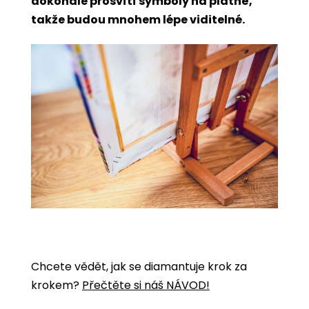
dokonale prosvítí symboly na plátně,
takže budou mnohem lépe viditelné.
Chcete vědět, jak se diamantuje krok za
krokem?
Přečtěte si náš NÁVOD!