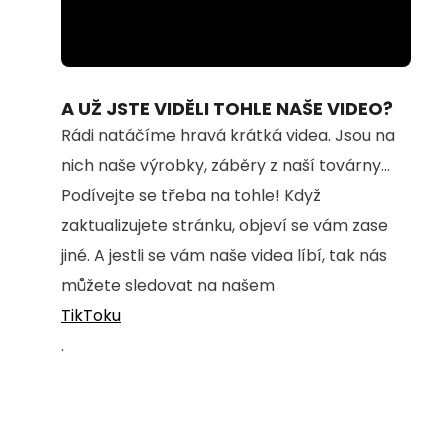
Loaded
:
Unmute
100.00%
A UŽ JSTE VIDĚLI TOHLE NAŠE VIDEO?
Rádi natáčíme hravá krátká videa. Jsou na
nich naše výrobky, záběry z naší továrny...
Podívejte se třeba na tohle! Když
zaktualizujete stránku, objeví se vám zase
jiné. A jestli se vám naše videa líbí, tak nás
můžete sledovat na našem
TikToku
.