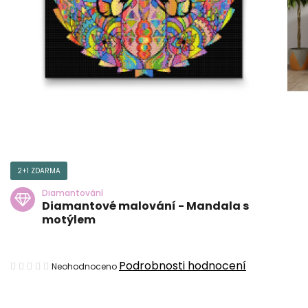
2+1 ZDARMA
Diamantování
Diamantové malování - Mandala s
motýlem
Průměrné
Podrobnosti hodnocení
Neohodnoceno
hodnocení
produktu