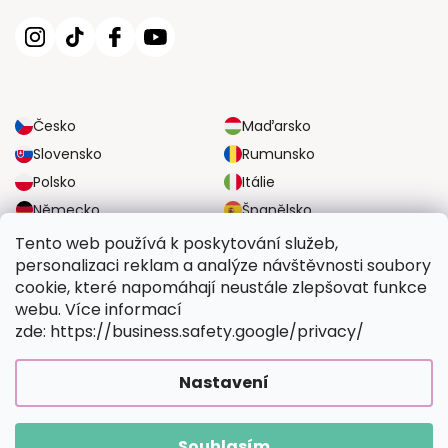
Česko
Maďarsko
Slovensko
Rumunsko
Polsko
Itálie
Německo
Španělsko
Velká Británie
Rakousko
Tento web používá k poskytování služeb,
personalizaci reklam a analýze návštěvnosti soubory
cookie, které napomáhají neustále zlepšovat funkce
SPOLEHLIVÉ MOŽNOSTI DOPRAVY
webu. Více informací
zde: https://business.safety.google/privacy/
BEZPEČNÉ MOŽNOSTI PLATBY
Nastavení
Souhlasím
Copyright 2026
Vymalujsisam.cz
. Všechna práva vyhrazena.