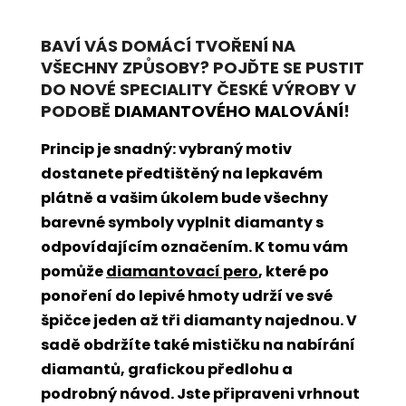
BAVÍ VÁS DOMÁCÍ TVOŘENÍ NA
VŠECHNY ZPŮSOBY? POJĎTE SE PUSTIT
DO NOVÉ SPECIALITY ČESKÉ VÝROBY V
PODOBĚ
DIAMANTOVÉHO MALOVÁNÍ
!
Princip je snadný: vybraný motiv
dostanete předtištěný na lepkavém
plátně a vašim úkolem bude všechny
barevné symboly vyplnit diamanty s
odpovídajícím označením. K tomu vám
pomůže
diamantovací pero
, které po
ponoření do lepivé hmoty udrží ve své
špičce jeden až tři diamanty najednou. V
sadě obdržíte také mističku na nabírání
diamantů, grafickou předlohu a
podrobný návod. Jste připraveni vrhnout