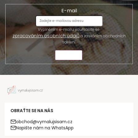
E-mail
Vyplněním e-mailu souhlasíte se
zpracováním osobních údajů
a zasíláním obchodních
sdělení.
ODESLAT
OBRAŤTE SE NA NÁS
obchod@vymalujsisam.cz
Napište nám na WhatsApp