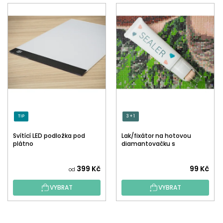
TIP
3 + 1
Svítící LED podložka pod
Lak/fixátor na hotovou
plátno
diamantovačku s
aplikátorem
Průměrné
399 Kč
99 Kč
od
hodnocení
VYBRAT
VYBRAT
produktu
je
5,0
Z