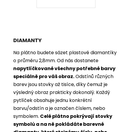
DIAMANTY
Na plátno budete sázet plastové diamantíky
o průměru 2,8mm. Od nás dostanete
napytlíčkované všechny potřebné barvy
speciálně pro váš obraz.
Odstínů různých
barev jsou stovky až tisíce, díky čemuž je
výsledný obraz prakticky dokonalý.
Každý
pytlíček obsahuje jednu konkrétní
barvu/odstín a je označen číslem, nebo
symbolem.
Celé plátno pokrývají stovky
symbolů a na ně pokládáte barevné