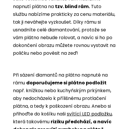
napnutí plátna na
tzv. blind rám.
Tuto
službu nabízíme prakticky za cenu materiálu,
tak ji neváhejte vyzkoušet. Díky rámu si
usnadníte celé diamantování, protože se
vám plátno nebude rolovat, a navíc si ho po
dokončení obrazu můžete rovnou vystavit na
poličku nebo pověsit na zeď!
Při sázení diamantů na plátno napnuté na
rámu
doporučujeme si plátno podložit
např. knížkou nebo kuchyňským prkýnkem,
aby nedocházelo k přílišnému protlačení
plátna, a tedy k poškození obrazu. Anebo si
přihoďte do košíku naši
svítící LED podložku
,
která takovému
riziku předchází, a navíc