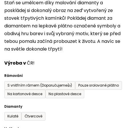
Staň se umělcem díky malování diamanty a
je
poskládej si dokonalý obraz na zeď vytvořený ze
0,0
stovek třpytivých kamínků! Pokládej diamant za
z
diamantem na lepkavé plátno označené symboly a
5
obdivuj hru barev i svůj vybraný motiv, který se před
hvězdiček.
tebou pomalu začíná probouzet k životu. A navíc se
na světle dokonale třpytí!
Výroba v
ČR!
Rámování
S vnitřním rámem (Doporučujeme👍)
Pouze srolované plátno
Na kartonové desce
Na plastové desce
Diamanty
Kulaté
Čtvercové