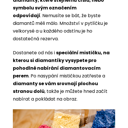
diamanty, které stejnému číslu, nebo
symbolu svým označením
odpovídají
. Nemusíte se bát, že byste
diamantů měli málo. Množství v pytlíčku je
velkorysé a u každého odstínu je ho
dostatečná rezerva.
Dostanete od nás i
speciální mističku, na
kterou si diamantíky vysypete pro
pohodlné nabírání diamantovacím
perem
. Po nasypání mističkou zatřeste a
diamanty se vám srovnají plochou
stranou dolů
, takže je můžete hned začít
nabírat a pokládat na obraz.