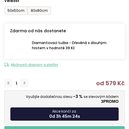
Velikost
50x50cm
80x80cm
Zdarma od nás dostanete
Diamantovací tužka - Dřevěná s dlouhým
hrotem v hodnotě 39 Kč
Možnosti dopravy a platby
od
579 Kč
M
-3 %
Využijte dodatečnou slevu
se slevovým kódem
3PROMO
Akce končí za:
0d 3h 45m 22s