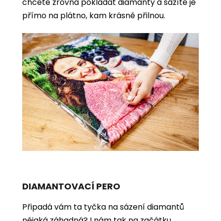
chcete zrovna pokládat diamanty a sázíte je
přímo na plátno, kam krásně přilnou.
DIAMANTOVACÍ PERO
Připadá vám ta tyčka na sázení diamantů
nějaká záhadná? I nám tak na začátku