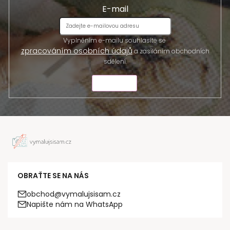
E-mail
Vyplněním e-mailu souhlasíte se
zpracováním osobních údajů
a zasíláním obchodních
sdělení.
ODESLAT
OBRAŤTE SE NA NÁS
obchod@vymalujsisam.cz
Napište nám na WhatsApp