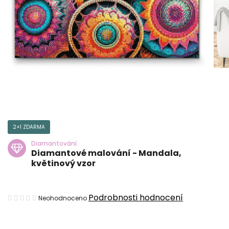
2+1 ZDARMA
Diamantování
Diamantové malování - Mandala,
květinový vzor
Průměrné
Podrobnosti hodnocení
Neohodnoceno
hodnocení
produktu