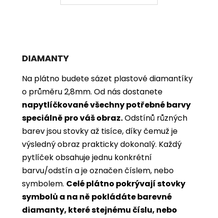
DIAMANTY
Na plátno budete sázet plastové diamantíky
o průměru 2,8mm. Od nás dostanete
napytlíčkované všechny potřebné barvy
speciálně pro váš obraz.
Odstínů různých
barev jsou stovky až tisíce, díky čemuž je
výsledný obraz prakticky dokonalý.
Každý
pytlíček obsahuje jednu konkrétní
barvu/odstín a je označen číslem, nebo
symbolem.
Celé plátno pokrývají stovky
symbolů a na ně pokládáte barevné
diamanty, které stejnému číslu, nebo