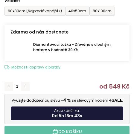
Velikost
60x80cm (Nejprodávanější⭐)
40x50cm
80x100cm
Zdarma od nás dostanete
Diamantovací tužka - Dřevěná s dlouhým
hrotem v hodnotě 39 Kč
Možnosti dopravy a platby
od
549 Kč
M
-4 %
Využijte dodatečnou slevu
se slevovým kódem
4SALE
Akce končí za:
0d 5h 16m 42s
DO KOŠÍKU