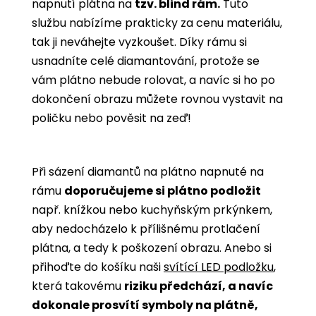
napnutí plátna na
tzv. blind rám.
Tuto
službu nabízíme prakticky za cenu materiálu,
tak ji neváhejte vyzkoušet. Díky rámu si
usnadníte celé diamantování, protože se
vám plátno nebude rolovat, a navíc si ho po
dokončení obrazu můžete rovnou vystavit na
poličku nebo pověsit na zeď!
Při sázení diamantů na plátno napnuté na
rámu
doporučujeme si plátno podložit
např. knížkou nebo kuchyňským prkýnkem,
aby nedocházelo k přílišnému protlačení
plátna, a tedy k poškození obrazu. Anebo si
přihoďte do košíku naši
svítící LED podložku
,
která takovému
riziku předchází, a navíc
dokonale prosvítí symboly na plátně,