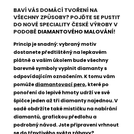
BAVÍ VÁS DOMÁCÍ TVOŘENÍ NA
VŠECHNY ZPŮSOBY? POJĎTE SE PUSTIT
DO NOVÉ SPECIALITY ČESKÉ VÝROBY V
PODOBĚ
DIAMANTOVÉHO MALOVÁNÍ
!
Princip je snadný: vybraný motiv
dostanete předtištěný na lepkavém
plátně a vašim úkolem bude všechny
barevné symboly vyplnit diamanty s
odpovídajícím označením. K tomu vám
pomůže
diamantovací pero
, které po
ponoření do lepivé hmoty udrží ve své
špičce jeden až tři diamanty najednou. V
sadě obdržíte také mističku na nabírání
diamantů, grafickou předlohu a
podrobný návod. Jste připraveni vrhnout
se do třpytivého světa zábavy?