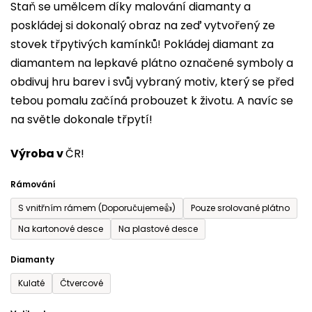
Staň se umělcem díky malování diamanty a
je
poskládej si dokonalý obraz na zeď vytvořený ze
0,0
stovek třpytivých kamínků! Pokládej diamant za
z
diamantem na lepkavé plátno označené symboly a
5
obdivuj hru barev i svůj vybraný motiv, který se před
hvězdiček.
tebou pomalu začíná probouzet k životu. A navíc se
na světle dokonale třpytí!
Výroba v
ČR!
Rámování
S vnitřním rámem (Doporučujeme👍)
Pouze srolované plátno
Na kartonové desce
Na plastové desce
Diamanty
Kulaté
Čtvercové