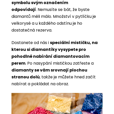
symbolu svým označením
odpovídají
. Nemusíte se bát, že byste
diamantů měli málo. Množství v pytlíčku je
velkorysé a u každého odstínu je ho
dostatečná rezerva.
Dostanete od nás i
speciální mističku, na
kterou si diamantíky vysypete pro
pohodlné nabírání diamantovacím
perem
. Po nasypání mističkou zatřeste a
diamanty se vám srovnají plochou
stranou dolů
, takže je můžete hned začít
nabírat a pokládat na obraz.