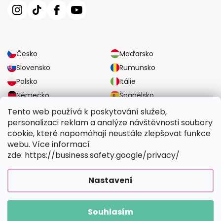
Česko
Maďarsko
Slovensko
Rumunsko
Polsko
Itálie
Německo
Španělsko
Velká Británie
Rakousko
Tento web používá k poskytování služeb,
personalizaci reklam a analýze návštěvnosti soubory
cookie, které napomáhají neustále zlepšovat funkce
SPOLEHLIVÉ MOŽNOSTI DOPRAVY
webu. Více informací
zde: https://business.safety.google/privacy/
BEZPEČNÉ MOŽNOSTI PLATBY
Nastavení
Souhlasím
Copyright 2026
Vymalujsisam.cz
. Všechna práva vyhrazena.