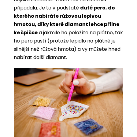
připadala. Je to v podstatě
duté pero, do
kterého nabíráte růžovou lepivou
hmotou, díky které diamant lehce přilne
ke špičce
a jakmile ho položíte na plátno, tak
ho pero pustí (protože lepidlo na plátně je
silnější než růžová hmota) a vy můžete hned
nabírat další diamant.