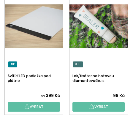
TIP
3 + 1
Svítící LED podložka pod
Lak/fixátor na hotovou
plátno
diamantovačku s
aplikátorem
Průměrné
399 Kč
99 Kč
od
hodnocení
VYBRAT
VYBRAT
produktu
je
5,0
Z
z
Á