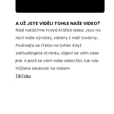
Loaded
:
Unmute
100.00%
A UŽ JSTE VIDĚLI TOHLE NAŠE VIDEO?
Rádi natáčíme hravá krátká videa. Jsou na
nich naše výrobky, záběry z naší továrny...
Podívejte se třeba na tohle! Když
zaktualizujete stránku, objeví se vám zase
jiné. A jestli se vám naše videa líbí, tak nás
můžete sledovat na našem
TikToku
.