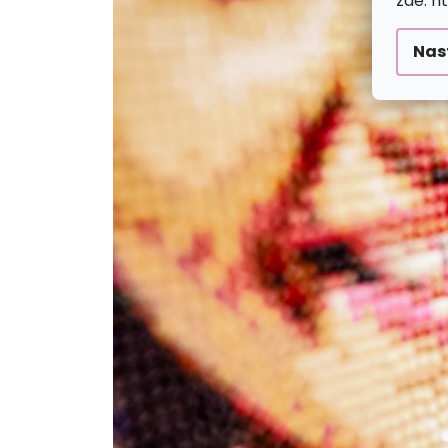
zde: h
Nas