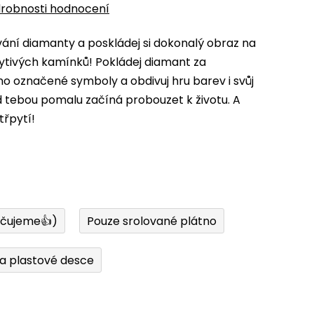
robnosti hodnocení
ní diamanty a poskládej si dokonalý obraz na
ytivých kamínků! Pokládej diamant za
 označené symboly a obdivuj hru barev i svůj
d tebou pomalu začíná probouzet k životu. A
třpytí!
učujeme👍)
Pouze srolované plátno
a plastové desce