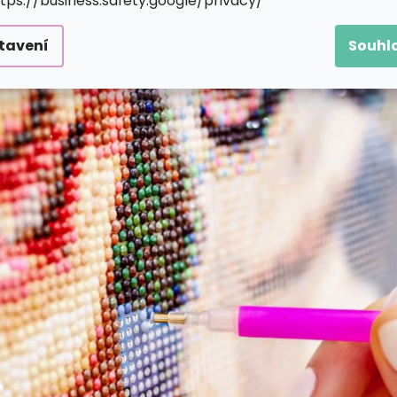
ttps://business.safety.google/privacy/
tavení
Souhl