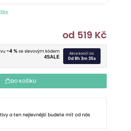
atby
od
519 Kč
Měrná cen
-4 %
evu
se slevovým kódem
Akce končí za:
4SALE
0d 8h 3m 33s
DO KOŠÍKU
tivy a ten nejlevnější budete mít od nás