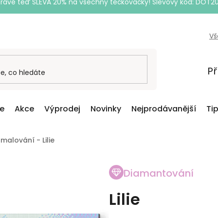
Právě teď SLEVA 20% na všechny tečkovačky! Slevový kód: DOT2
Vš
Př
ce
Akce
Výprodej
Novinky
Nejprodávanější
Ti
alování - Lilie
Diamantování
Lilie