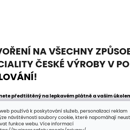
VOŘENÍ NA VŠECHNY ZPŮSOB
CIALITY ČESKÉ VÝROBY V P
LOVÁNÍ
!
tanete předtištěný na lepkavém plátně a vašim úkol
načením. K tomu vám pomůže
diamantovací pero
, kt
web používá k poskytování služeb, personalizaci reklam
dnou. V sadě obdržíte také mističku na nabírání dia
ýze návštěvnosti soubory cookie, které napomáhají neus
řpytivého světa zábavy?
vat funkce webu. Více informací