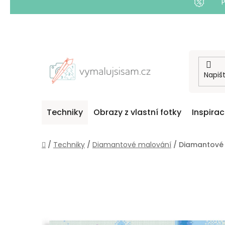
Přejít
na
obsah
Techniky
Obrazy z vlastní fotky
Inspira
Domů
/
Techniky
/
Diamantové malování
/
Diamantové m