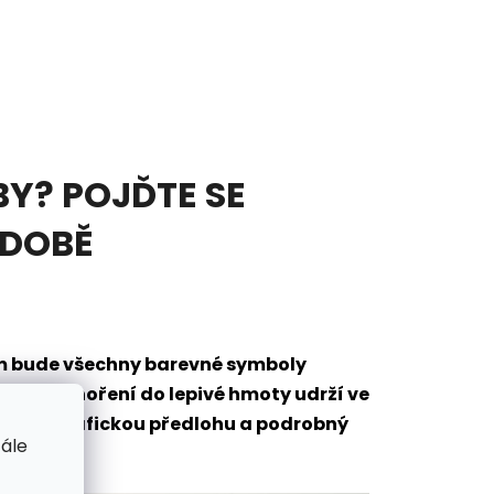
Y? POJĎTE SE
ODOBĚ
em bude všechny barevné symboly
eré po ponoření do lepivé hmoty udrží ve
mantů, grafickou předlohu a podrobný
tále