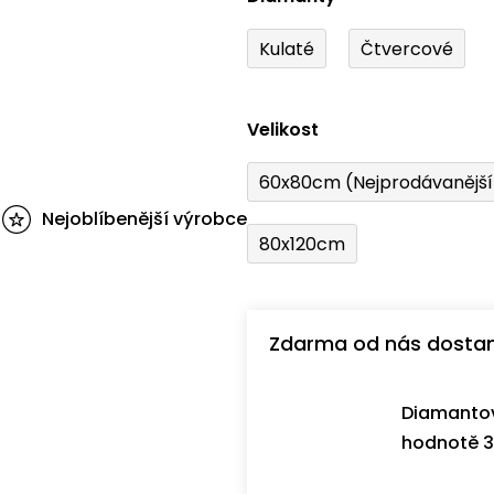
Kulaté
Čtvercové
Velikost
60x80cm (Nejprodávanějš
Nejoblíbenější výrobce
80x120cm
Zdarma od nás dosta
Diamantov
hodnotě 3