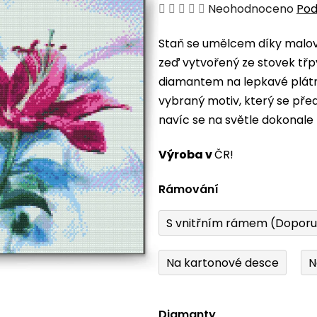
Průměrné
Neohodnoceno
Pod
hodnocení
Staň se umělcem díky malová
produktu
zeď vytvořený ze stovek třp
je
diamantem na lepkavé plátno
0,0
vybraný motiv, který se pře
z
navíc se na světle dokonale 
5
hvězdiček.
Výroba v
ČR!
Rámování
S vnitřním rámem (Dopor
Na kartonové desce
N
Diamanty