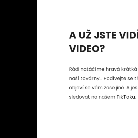
A UŽ JSTE VID
VIDEO?
Rádi natáčíme hravá krátká 
naší továrny... Podívejte se 
objeví se vám zase jiné. A je
sledovat na našem
TikToku
.