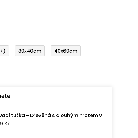
í⭐)
30x40cm
40x60cm
nete
ací tužka - Dřevěná s dlouhým hrotem v
9 Kč