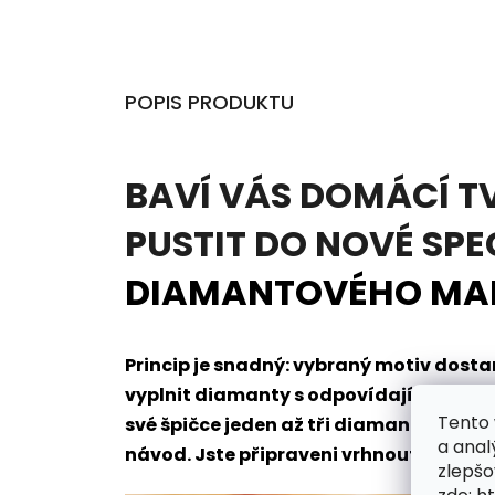
POPIS PRODUKTU
BAVÍ VÁS DOMÁCÍ T
PUSTIT DO NOVÉ SPE
DIAMANTOVÉHO MA
Princip je snadný: vybraný motiv dos
vyplnit diamanty s odpovídajícím oz
Tento 
své špičce jeden až tři diamanty naje
a anal
návod. Jste připraveni vrhnout se do t
zlepšo