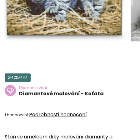
2+1 ZDARMA
Diamantování
Diamantové malování - Koťata
Průměrné
Podrobnosti hodnocení
1 hodnocení
hodnocení
produktu
Staň se umělcem díky malování diamanty a
je