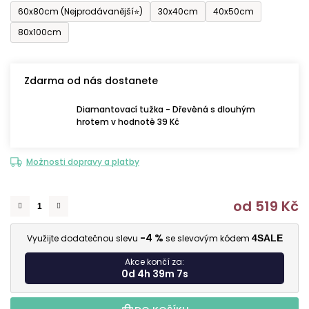
60x80cm (Nejprodávanější⭐)
30x40cm
40x50cm
80x100cm
Zdarma od nás dostanete
Diamantovací tužka - Dřevěná s dlouhým
hrotem v hodnotě 39 Kč
Možnosti dopravy a platby
od
519 Kč
M
-4 %
Využijte dodatečnou slevu
se slevovým kódem
4SALE
Akce končí za:
0d 4h 39m 5s