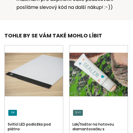
posíláme slevový kód na další nákup! :-))
TOHLE BY SE VÁM TAKÉ MOHLO LÍBIT
TIP
3 + 1
Svítící LED podložka pod
Lak/fixátor na hotovou
plátno
diamantovačku s