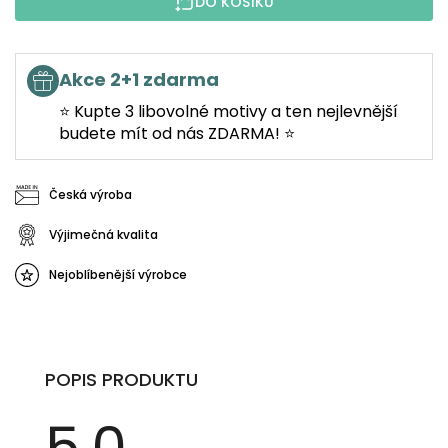
DO KOŠÍKU
Akce 2+1 zdarma
⭐ Kupte 3 libovolné motivy a ten nejlevnější
budete mít od nás ZDARMA! ⭐
Česká výroba
Výjimečná kvalita
Nejoblíbenější výrobce
POPIS PRODUKTU
5,0