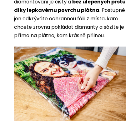
diamantování je čistý a
bez ulepených prstů
díky lepkavému povrchu plátna
. Postupně
jen odkrýváte ochrannou fólii z místa, kam
chcete zrovna pokládat diamanty a sázíte je
přímo na plátno, kam krásně přilnou.