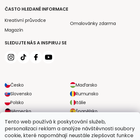
ČASTO HLEDANÉ INFORMACE
Kreativní průvodce
Omalovánky zdarma
Magazín
SLEDUJTE NÁS A INSPIRUJ SE
Česko
Maďarsko
Slovensko
Rumunsko
Polsko
Itálie
Německo
Španělsko
Velká Británie
Rakousko
Tento web používá k poskytování služeb,
personalizaci reklam a analýze návštěvnosti soubory
cookie, které napomáhají neustále zlepšovat funkce
SPOLEHLIVÉ MOŽNOSTI DOPRAVY