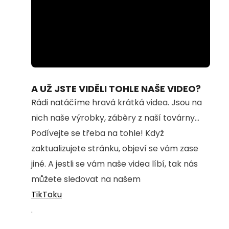
Loaded
:
Unmute
100.00%
A UŽ JSTE VIDĚLI TOHLE NAŠE VIDEO?
Rádi natáčíme hravá krátká videa. Jsou na
nich naše výrobky, záběry z naší továrny...
Podívejte se třeba na tohle! Když
zaktualizujete stránku, objeví se vám zase
jiné. A jestli se vám naše videa líbí, tak nás
můžete sledovat na našem
TikToku
.