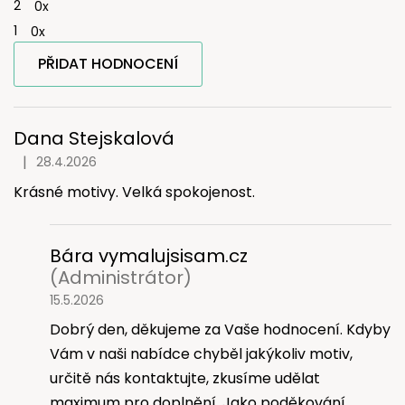
2
0x
1
0x
PŘIDAT HODNOCENÍ
V
ý
p
Dana Stejskalová
i
|
28.4.2026
Hodnocení produktu je 5 z 5 hvězdiček.
s
Krásné motivy. Velká spokojenost.
h
o
d
n
Bára vymalujsisam.cz
o
(Administrátor)
c
15.5.2026
e
Dobrý den, děkujeme za Vaše hodnocení. Kdyby
n
í
Vám v naši nabídce chyběl jakýkoliv motiv,
určitě nás kontaktujte, zkusíme udělat
maximum pro doplnění. Jako poděkování