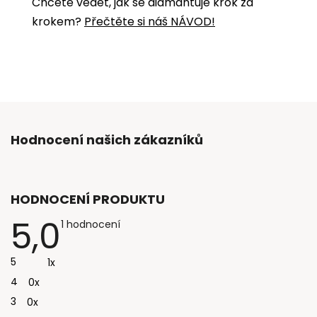
Chcete vědět, jak se diamantuje krok za
krokem?
Přečtěte si náš NÁVOD!
Hodnocení našich zákazníků
HODNOCENÍ PRODUKTU
5,0
Průměrné
1 hodnocení
hodnocení
produktu
je
5
1x
5,0
z
4
0x
5
hvězdiček.
3
0x