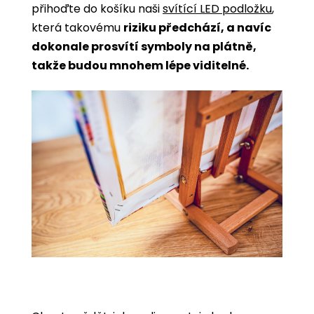
přihoďte do košíku naši
svítící LED podložku
,
která takovému
riziku předchází, a navíc
dokonale prosvítí symboly na plátně,
takže budou mnohem lépe viditelné.