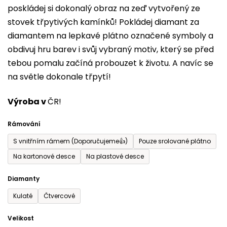
poskládej si dokonalý obraz na zeď vytvořený ze
5,0
stovek třpytivých kamínků! Pokládej diamant za
z
diamantem na lepkavé plátno označené symboly a
5
obdivuj hru barev i svůj vybraný motiv, který se před
hvězdiček.
tebou pomalu začíná probouzet k životu. A navíc se
na světle dokonale třpytí!
Výroba v
ČR!
Rámování
S vnitřním rámem (Doporučujeme👍)
Pouze srolované plátno
Na kartonové desce
Na plastové desce
Diamanty
Kulaté
Čtvercové
Velikost