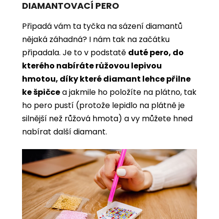
DIAMANTOVACÍ PERO
Připadá vám ta tyčka na sázení diamantů
nějaká záhadná? I nám tak na začátku
připadala. Je to v podstatě
duté pero, do
kterého nabíráte růžovou lepivou
hmotou, díky které diamant lehce přilne
ke špičce
a jakmile ho položíte na plátno, tak
ho pero pustí (protože lepidlo na plátně je
silnější než růžová hmota) a vy můžete hned
nabírat další diamant.