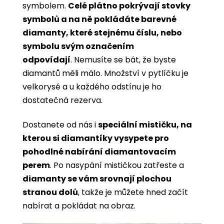
symbolem.
Celé plátno pokrývají stovky
symbolů a na ně pokládáte barevné
diamanty, které stejnému číslu, nebo
symbolu svým označením
odpovídají
. Nemusíte se bát, že byste
diamantů měli málo. Množství v pytlíčku je
velkorysé a u každého odstínu je ho
dostatečná rezerva.
Dostanete od nás i
speciální mističku, na
kterou si diamantíky vysypete pro
pohodlné nabírání diamantovacím
perem
. Po nasypání mističkou zatřeste a
diamanty se vám srovnají plochou
stranou dolů
, takže je můžete hned začít
nabírat a pokládat na obraz.