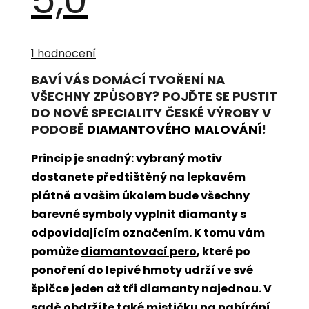
Průměrné
hodnocení
1 hodnocení
produktu
je
5,0
BAVÍ VÁS DOMÁCÍ TVOŘENÍ NA
z
VŠECHNY ZPŮSOBY? POJĎTE SE PUSTIT
5
hvězdiček.
DO NOVÉ SPECIALITY ČESKÉ VÝROBY V
PODOBĚ
DIAMANTOVÉHO MALOVÁNÍ
!
Princip je snadný: vybraný motiv
dostanete předtištěný na lepkavém
plátně a vašim úkolem bude všechny
barevné symboly vyplnit diamanty s
odpovídajícím označením. K tomu vám
pomůže
diamantovací pero
, které po
ponoření do lepivé hmoty udrží ve své
špičce jeden až tři diamanty najednou. V
sadě obdržíte také mističku na nabírání