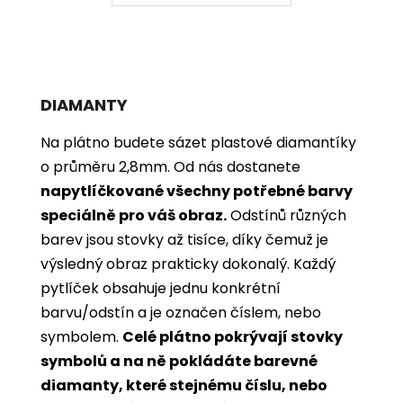
DIAMANTY
Na plátno budete sázet plastové diamantíky
o průměru 2,8mm. Od nás dostanete
napytlíčkované všechny potřebné barvy
speciálně pro váš obraz.
Odstínů různých
barev jsou stovky až tisíce, díky čemuž je
výsledný obraz prakticky dokonalý.
Každý
pytlíček obsahuje jednu konkrétní
barvu/odstín a je označen číslem, nebo
symbolem.
Celé plátno pokrývají stovky
symbolů a na ně pokládáte barevné
diamanty, které stejnému číslu, nebo