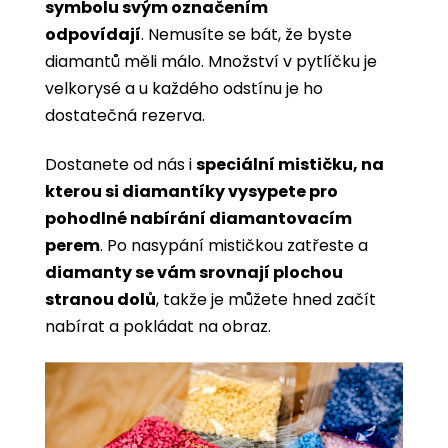
symbolu svým označením
odpovídají
. Nemusíte se bát, že byste
diamantů měli málo. Množství v pytlíčku je
velkorysé a u každého odstínu je ho
dostatečná rezerva.
Dostanete od nás i
speciální mističku, na
kterou si diamantíky vysypete pro
pohodlné nabírání diamantovacím
perem
. Po nasypání mističkou zatřeste a
diamanty se vám srovnají plochou
stranou dolů
, takže je můžete hned začít
nabírat a pokládat na obraz.