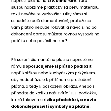
napnutí plátna na
tzv. blind rám.
Tuto
službu nabízíme prakticky za cenu materiálu,
tak ji neváhejte vyzkoušet. Díky rámu si
usnadníte celé diamantování, protože se
vám plátno nebude rolovat, a navíc si ho po
dokončení obrazu můžete rovnou vystavit na
poličku nebo pověsit na zeď!
Při sázení diamantů na plátno napnuté na
rámu
doporučujeme si plátno podložit
např. knížkou nebo kuchyňským prkýnkem,
aby nedocházelo k přílišnému protlačení
plátna, a tedy k poškození obrazu. Anebo si
přihoďte do košíku naši
svítící LED podložku
,
která takovému
riziku předchází, a navíc
dokonale prosvítí symboly na plátně,