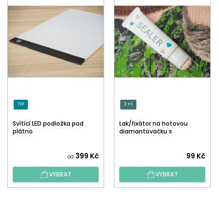
TIP
3 + 1
Svítící LED podložka pod
Lak/fixátor na hotovou
plátno
diamantovačku s
aplikátorem
Průměrné
399 Kč
99 Kč
od
hodnocení
VYBRAT
VYBRAT
produktu
je
5,0
Z
z
Á