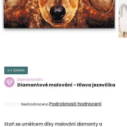
2+1 ZDARMA
Diamantování
Diamantové malování - Hlava jezevčíka
Průměrné
Podrobnosti hodnocení
Neohodnoceno
hodnocení
produktu
Staň se umělcem díky malování diamanty a
je