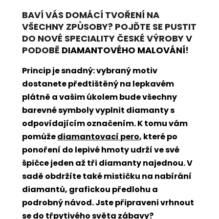
BAVÍ VÁS DOMÁCÍ TVOŘENÍ NA
VŠECHNY ZPŮSOBY? POJĎTE SE PUSTIT
DO NOVÉ SPECIALITY ČESKÉ VÝROBY V
PODOBĚ
DIAMANTOVÉHO MALOVÁNÍ
!
Princip je snadný: vybraný motiv
dostanete předtištěný na lepkavém
plátně a vašim úkolem bude všechny
barevné symboly vyplnit diamanty s
odpovídajícím označením. K tomu vám
pomůže
diamantovací pero
, které po
ponoření do lepivé hmoty udrží ve své
špičce jeden až tři diamanty najednou. V
sadě obdržíte také mističku na nabírání
diamantů, grafickou předlohu a
podrobný návod. Jste připraveni vrhnout
se do třpytivého světa zábavy?