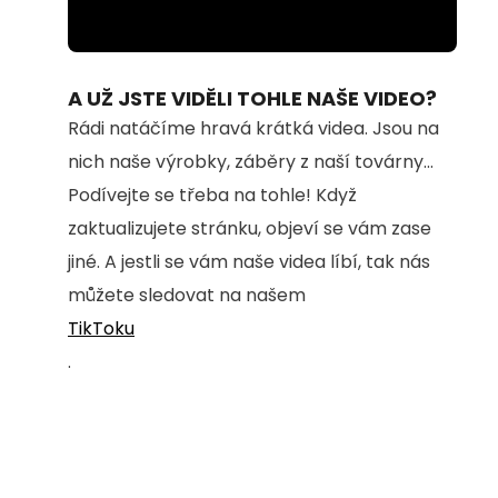
Loaded
:
Unmute
92.25%
A UŽ JSTE VIDĚLI TOHLE NAŠE VIDEO?
Rádi natáčíme hravá krátká videa. Jsou na
nich naše výrobky, záběry z naší továrny...
Podívejte se třeba na tohle! Když
zaktualizujete stránku, objeví se vám zase
jiné. A jestli se vám naše videa líbí, tak nás
můžete sledovat na našem
TikToku
.