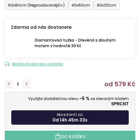
60x80cm (Nejprodávanější⭐)
40x60cm
80x120cm
Zdarma od nás dostanete
Diamantovací tužka - Dřevěná s dlouhým
hrotem v hodnotě 39 Kč
Možnosti dopravy a platby
od
579 Kč
M
-5 %
Využijte dodatečnou slevu
se slevovým kódem
5PRCNT
Akce končí za:
0d 14h 45m 31s
DO KOŠÍKU