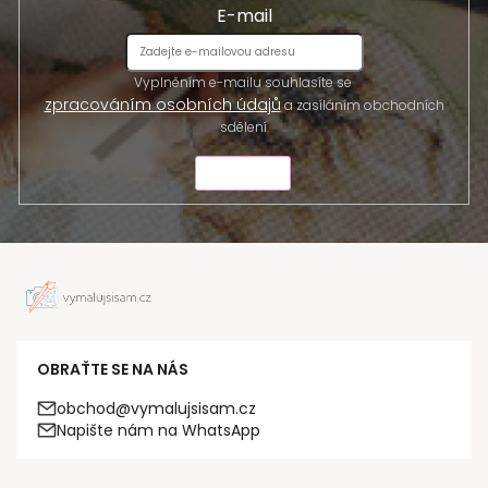
E-mail
Vyplněním e-mailu souhlasíte se
zpracováním osobních údajů
a zasíláním obchodních
sdělení.
ODESLAT
OBRAŤTE SE NA NÁS
obchod@vymalujsisam.cz
Napište nám na WhatsApp