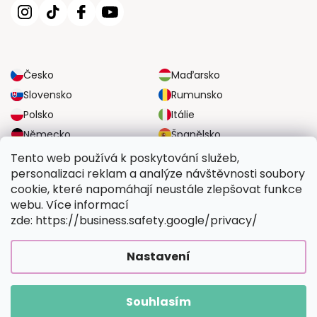
Česko
Maďarsko
Slovensko
Rumunsko
Polsko
Itálie
Německo
Španělsko
Velká Británie
Rakousko
Tento web používá k poskytování služeb,
personalizaci reklam a analýze návštěvnosti soubory
cookie, které napomáhají neustále zlepšovat funkce
SPOLEHLIVÉ MOŽNOSTI DOPRAVY
webu. Více informací
zde: https://business.safety.google/privacy/
BEZPEČNÉ MOŽNOSTI PLATBY
Nastavení
Souhlasím
Copyright 2026
Vymalujsisam.cz
. Všechna práva vyhrazena.