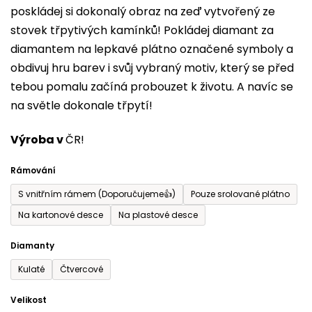
poskládej si dokonalý obraz na zeď vytvořený ze
0,0
stovek třpytivých kamínků! Pokládej diamant za
z
diamantem na lepkavé plátno označené symboly a
5
obdivuj hru barev i svůj vybraný motiv, který se před
hvězdiček.
tebou pomalu začíná probouzet k životu. A navíc se
na světle dokonale třpytí!
Výroba v
ČR!
Rámování
S vnitřním rámem (Doporučujeme👍)
Pouze srolované plátno
Na kartonové desce
Na plastové desce
Diamanty
Kulaté
Čtvercové
Velikost