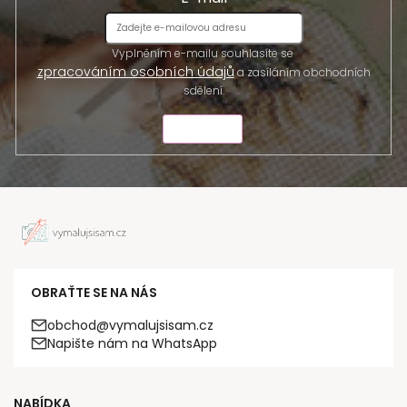
Vyplněním e-mailu souhlasíte se
zpracováním osobních údajů
a zasíláním obchodních
sdělení.
ODESLAT
OBRAŤTE SE NA NÁS
obchod@vymalujsisam.cz
Napište nám na WhatsApp
NABÍDKA