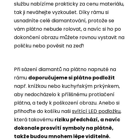
službu nabízíme prakticky za cenu materiálu,
tak ji neváhejte vyzkoušet. Díky rámu si
usnadníte celé diamantování, protože se
vám plátno nebude rolovat, a navíc si ho po
dokončení obrazu můžete rovnou vystavit na
poličku nebo pověsit na zeď!
Při sázení diamantů na plátno napnuté na
rámu
doporučujeme si plátno podložit
např. knížkou nebo kuchyňským prkýnkem,
aby nedocházelo k přílišnému protlačení
plátna, a tedy k poškození obrazu. Anebo si
přihoďte do košíku naši
svítící LED podložku
,
která takovému
riziku předchází, a navíc
dokonale prosvítí symboly na plátně,
takže budou mnohem lépe viditelné.