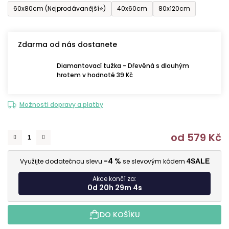
60x80cm (Nejprodávanější⭐)
40x60cm
80x120cm
Zdarma od nás dostanete
Diamantovací tužka - Dřevěná s dlouhým
hrotem v hodnotě 39 Kč
Možnosti dopravy a platby
od
579 Kč
M
-4 %
Využijte dodatečnou slevu
se slevovým kódem
4SALE
Akce končí za:
0d 20h 29m 2s
DO KOŠÍKU