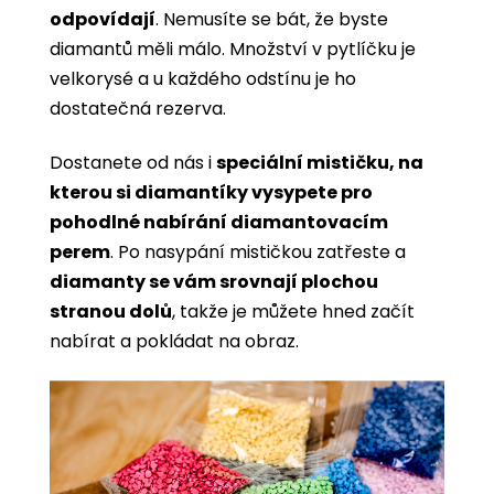
odpovídají
. Nemusíte se bát, že byste
diamantů měli málo. Množství v pytlíčku je
velkorysé a u každého odstínu je ho
dostatečná rezerva.
Dostanete od nás i
speciální mističku, na
kterou si diamantíky vysypete pro
pohodlné nabírání diamantovacím
perem
. Po nasypání mističkou zatřeste a
diamanty se vám srovnají plochou
stranou dolů
, takže je můžete hned začít
nabírat a pokládat na obraz.