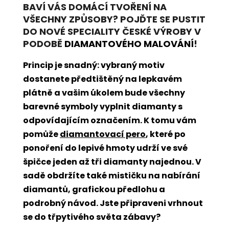
BAVÍ VÁS DOMÁCÍ TVOŘENÍ NA
VŠECHNY ZPŮSOBY? POJĎTE SE PUSTIT
DO NOVÉ SPECIALITY ČESKÉ VÝROBY V
PODOBĚ
DIAMANTOVÉHO MALOVÁNÍ
!
Princip je snadný: vybraný motiv
dostanete předtištěný na lepkavém
plátně a vašim úkolem bude všechny
barevné symboly vyplnit diamanty s
odpovídajícím označením. K tomu vám
pomůže
diamantovací pero
, které po
ponoření do lepivé hmoty udrží ve své
špičce jeden až tři diamanty najednou. V
sadě obdržíte také mističku na nabírání
diamantů, grafickou předlohu a
podrobný návod. Jste připraveni vrhnout
se do třpytivého světa zábavy?