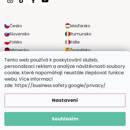
Česko
Maďarsko
Slovensko
Rumunsko
Polsko
Itálie
Německo
Španělsko
Velká Británie
Rakousko
Tento web používá k poskytování služeb,
personalizaci reklam a analýze návštěvnosti soubory
cookie, které napomáhají neustále zlepšovat funkce
SPOLEHLIVÉ MOŽNOSTI DOPRAVY
webu. Více informací
zde: https://business.safety.google/privacy/
BEZPEČNÉ MOŽNOSTI PLATBY
Nastavení
Souhlasím
Copyright 2026
Vymalujsisam.cz
. Všechna práva vyhrazena.
Vytvořil Shoptet Premium
|
Upravilo
FV STUDIO