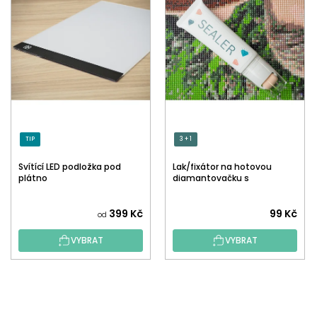
TIP
3 + 1
Svítící LED podložka pod
Lak/fixátor na hotovou
plátno
diamantovačku s
aplikátorem
Průměrné
399 Kč
99 Kč
od
hodnocení
VYBRAT
VYBRAT
produktu
je
5,0
Z
z
Á
5
P