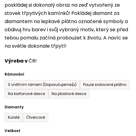
poskládej si dokonalý obraz na zeď vytvořený ze
0,0
stovek třpytivých kamínků! Pokládej diamant za
z
diamantem na lepkavé plátno označené symboly a
5
obdivuj hru barev i svůj vybraný motiv, který se před
hvězdiček.
tebou pomalu začíná probouzet k životu. A navíc se
na světle dokonale třpytí!
Výroba v
ČR!
Rámování
S vnitřním rámem (Doporučujeme👍)
Pouze srolované plátno
Na kartonové desce
Na plastové desce
Diamanty
Kulaté
Čtvercové
Velikost