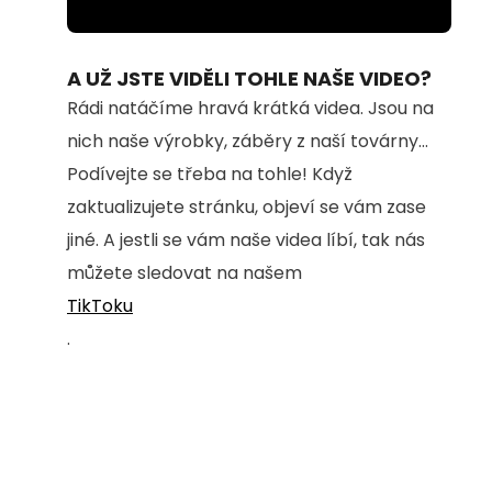
Loaded
:
Unmute
100.00%
A UŽ JSTE VIDĚLI TOHLE NAŠE VIDEO?
Rádi natáčíme hravá krátká videa. Jsou na
nich naše výrobky, záběry z naší továrny...
Podívejte se třeba na tohle! Když
zaktualizujete stránku, objeví se vám zase
jiné. A jestli se vám naše videa líbí, tak nás
můžete sledovat na našem
TikToku
.