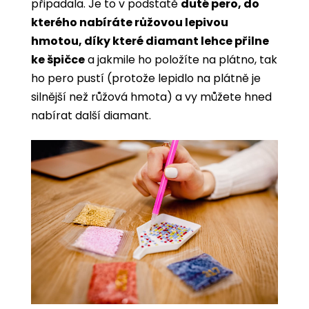
připadala. Je to v podstatě
duté pero, do
kterého nabíráte růžovou lepivou
hmotou, díky které diamant lehce přilne
ke špičce
a jakmile ho položíte na plátno, tak
ho pero pustí (protože lepidlo na plátně je
silnější než růžová hmota) a vy můžete hned
nabírat další diamant.