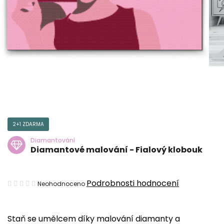
2+1 ZDARMA
Diamantování
Diamantové malování - Fialový klobouk
Průměrné
Podrobnosti hodnocení
Neohodnoceno
hodnocení
produktu
Staň se umělcem díky malování diamanty a
je