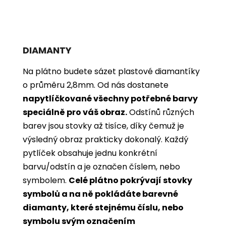
DIAMANTY
Na plátno budete sázet plastové diamantíky
o průměru 2,8mm. Od nás dostanete
napytlíčkované všechny potřebné barvy
speciálně pro váš obraz.
Odstínů různých
barev jsou stovky až tisíce, díky čemuž je
výsledný obraz prakticky dokonalý.
Každý
pytlíček obsahuje jednu konkrétní
barvu/odstín a je označen číslem, nebo
symbolem.
Celé plátno pokrývají stovky
symbolů a na ně pokládáte barevné
diamanty, které stejnému číslu, nebo
symbolu svým označením