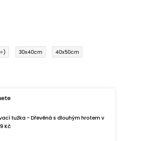
í⭐)
30x40cm
40x50cm
nete
ací tužka - Dřevěná s dlouhým hrotem v
9 Kč