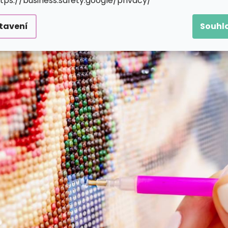
ttps://business.safety.google/privacy/
tavení
Souhl