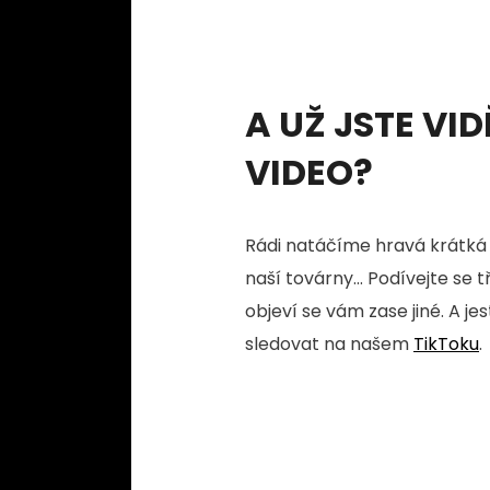
A UŽ JSTE VID
VIDEO?
Rádi natáčíme hravá krátká 
naší továrny... Podívejte se 
objeví se vám zase jiné. A je
sledovat na našem
TikToku
.