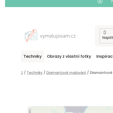
Přejít
na
obsah
Techniky
Obrazy z vlastní fotky
Inspira
Domů
/
Techniky
/
Diamantové malování
/
Diamantové m