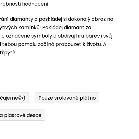
robnosti hodnocení
ní diamanty a poskládej si dokonalý obraz na
ytivých kamínků! Pokládej diamant za
 označené symboly a obdivuj hru barev i svůj
d tebou pomalu začíná probouzet k životu. A
třpytí!
učujeme👍)
Pouze srolované plátno
a plastové desce