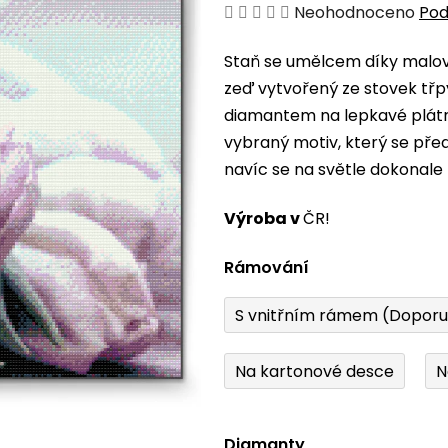
Průměrné
Neohodnoceno
Pod
hodnocení
Staň se umělcem díky malová
produktu
zeď vytvořený ze stovek třp
je
diamantem na lepkavé plátno
0,0
vybraný motiv, který se pře
z
navíc se na světle dokonale 
5
hvězdiček.
Výroba v
ČR!
Rámování
S vnitřním rámem (Dopor
Na kartonové desce
N
Diamanty