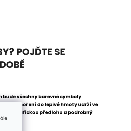
Y? POJĎTE SE
ODOBĚ
em bude všechny barevné symboly
eré po ponoření do lepivé hmoty udrží ve
mantů, grafickou předlohu a podrobný
tále