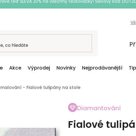
Právě teď SLEVA 20% na všechny tečkovačky! Slevový kód: DOT2
Vš
Př
ce
Akce
Výprodej
Novinky
Nejprodávanější
Ti
alování - Fialové tulipány na stole
Diamantování
Fialové tulip