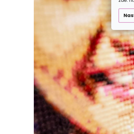
zde: h
Nas