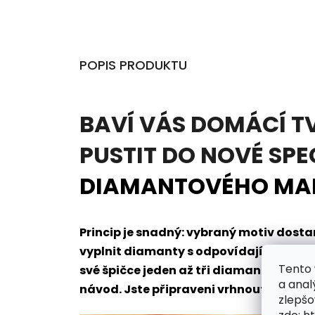
POPIS PRODUKTU
BAVÍ VÁS DOMÁCÍ T
PUSTIT DO NOVÉ SPE
DIAMANTOVÉHO MA
Princip je snadný: vybraný motiv dos
vyplnit diamanty s odpovídajícím oz
Tento 
své špičce jeden až tři diamanty naje
a anal
návod. Jste připraveni vrhnout se do t
zlepšo