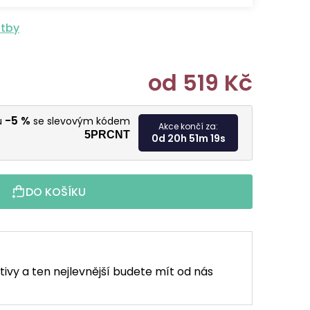
atby
od
519 Kč
Měrná cen
-5 %
u
se slevovým kódem
Akce končí za:
5PRCNT
0d 20h 51m 17s
DO KOŠÍKU
tivy a ten nejlevnější budete mít od nás