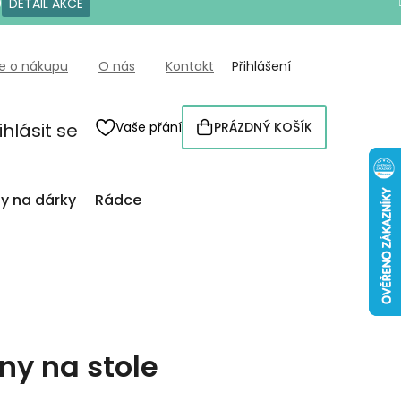
0
DETAIL AKCE
e o nákupu
O nás
Kontakt
Přihlášení
ihlásit se
Vaše přání
PRÁZDNÝ KOŠÍK
NÁKUPNÍ
KOŠÍK
py na dárky
Rádce
ány na stole