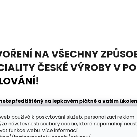
VOŘENÍ NA VŠECHNY ZPŮSOB
CIALITY ČESKÉ VÝROBY V P
LOVÁNÍ
!
tanete předtištěný na lepkavém plátně a vašim úkol
načením. K tomu vám pomůže
diamantovací pero
, kt
web používá k poskytování služeb, personalizaci reklam
dnou. V sadě obdržíte také mističku na nabírání dia
ýze návštěvnosti soubory cookie, které napomáhají neus
řpytivého světa zábavy?
vat funkce webu. Více informací