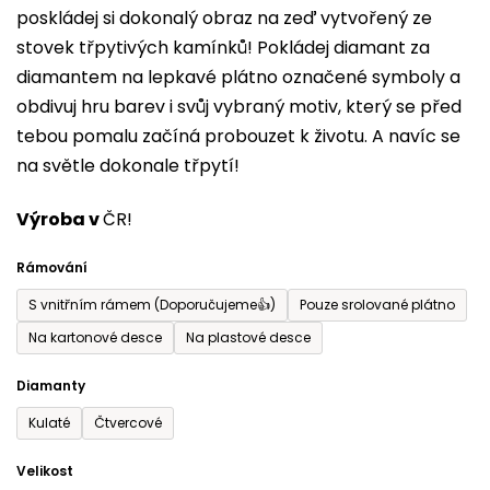
poskládej si dokonalý obraz na zeď vytvořený ze
0,0
stovek třpytivých kamínků! Pokládej diamant za
z
diamantem na lepkavé plátno označené symboly a
5
obdivuj hru barev i svůj vybraný motiv, který se před
hvězdiček.
tebou pomalu začíná probouzet k životu. A navíc se
na světle dokonale třpytí!
Výroba v
ČR!
Rámování
S vnitřním rámem (Doporučujeme👍)
Pouze srolované plátno
Na kartonové desce
Na plastové desce
Diamanty
Kulaté
Čtvercové
Velikost