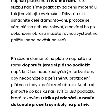
napnutí plátna na
tzv. blind rám.
Tuto
službu nabízíme prakticky za cenu materiálu,
tak ji neváhejte vyzkoušet. Díky rámu si
usnadníte celé diamantování, protože se
vám plátno nebude rolovat, a navíc si ho po
dokončení obrazu můžete rovnou vystavit na
poličku nebo pověsit na zeď!
Při sázení diamantů na plátno napnuté na
rámu
doporučujeme si plátno podložit
např. knížkou nebo kuchyňským prkýnkem,
aby nedocházelo k přílišnému protlačení
plátna, a tedy k poškození obrazu. Anebo si
přihoďte do košíku naši
svítící LED podložku
,
která takovému
riziku předchází, a navíc
dokonale prosvítí symboly na plátně,