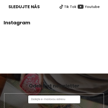
5
P
hvězdiček.
SLEDUJTE NÁS
Tik Tok
Youtube
A
T
Í
Instagram
Odebírat newsletter