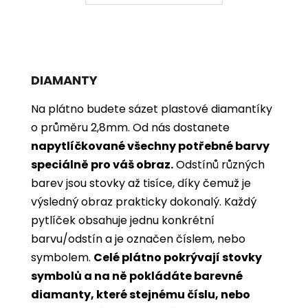
DIAMANTY
Na plátno budete sázet plastové diamantíky
o průměru 2,8mm. Od nás dostanete
napytlíčkované všechny potřebné barvy
speciálně pro váš obraz.
Odstínů různých
barev jsou stovky až tisíce, díky čemuž je
výsledný obraz prakticky dokonalý.
Každý
pytlíček obsahuje jednu konkrétní
barvu/odstín a je označen číslem, nebo
symbolem.
Celé plátno pokrývají stovky
symbolů a na ně pokládáte barevné
diamanty, které stejnému číslu, nebo