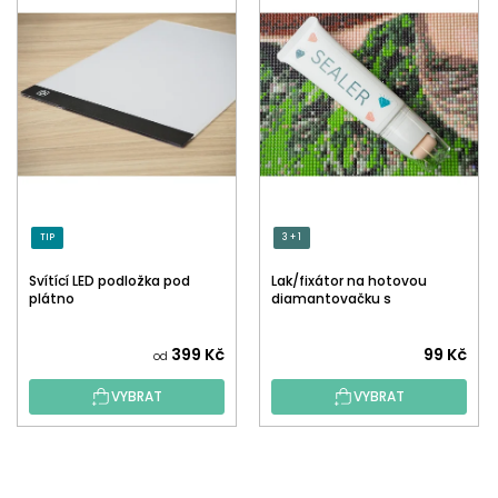
TIP
3 + 1
Svítící LED podložka pod
Lak/fixátor na hotovou
plátno
diamantovačku s
aplikátorem
Průměrné
399 Kč
99 Kč
od
hodnocení
VYBRAT
VYBRAT
produktu
je
5,0
Z
z
Á