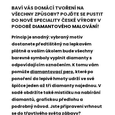
BAVÍ VÁS DOMÁCÍ TVOŘENÍ NA
VŠECHNY ZPŮSOBY? POJĎTE SE PUSTIT
DO NOVÉ SPECIALITY ČESKÉ VÝROBY V
PODOBĚ
DIAMANTOVÉHO MALOVÁNÍ
!
Princip je snadný: vybraný motiv
dostanete předtištěný na lepkavém
plátně a vašim úkolem bude všechny
barevné symboly vyplnit diamanty s
odpovídajícím označením. K tomu vám
pomůže
diamantovací pero
, které po
ponoření do lepivé hmoty udrží ve své
špičce jeden až tři diamanty najednou. V
sadě obdržíte také mističku na nabírání
diamantů, grafickou předlohu a
podrobný návod. Jste připraveni vrhnout
se do třpytivého světa zábavy?