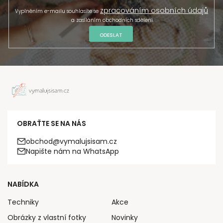
zpracováním osobních údajů
Vyplněním e-mailu souhlasíte se
a zasíláním obchodních sdělení.
ODESLAT
OBRAŤTE SE NA NÁS
obchod@vymalujsisam.cz
Napište nám na WhatsApp
NABÍDKA
Techniky
Akce
Obrázky z vlastní fotky
Novinky