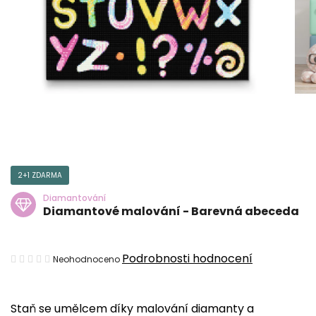
2+1 ZDARMA
Diamantování
Diamantové malování - Barevná abeceda
Průměrné
Podrobnosti hodnocení
Neohodnoceno
hodnocení
produktu
Staň se umělcem díky malování diamanty a
je