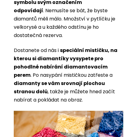
symbolu svým označením
odpovídají
. Nemusíte se bát, že byste
diamantů měli málo. Množství v pytlíčku je
velkorysé a u každého odstínu je ho
dostatečná rezerva.
Dostanete od nás i
speciální mističku, na
kterou si diamantíky vysypete pro
pohodlné nabírání diamantovacím
perem
. Po nasypání mističkou zatřeste a
diamanty se vám srovnají plochou
stranou dolů
, takže je můžete hned začít
nabírat a pokládat na obraz.