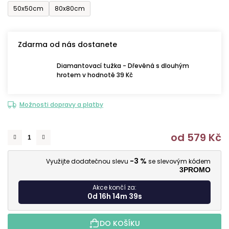
50x50cm
80x80cm
Zdarma od nás dostanete
Diamantovací tužka - Dřevěná s dlouhým
hrotem v hodnotě 39 Kč
Možnosti dopravy a platby
od
579 Kč
M
-3 %
Využijte dodatečnou slevu
se slevovým kódem
3PROMO
Akce končí za:
0d 16h 14m 38s
DO KOŠÍKU