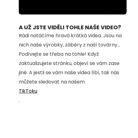
Loaded
:
Unmute
100.00%
A UŽ JSTE VIDĚLI TOHLE NAŠE VIDEO?
Rádi natáčíme hravá krátká videa. Jsou na
nich naše výrobky, záběry z naší továrny...
Podívejte se třeba na tohle! Když
zaktualizujete stránku, objeví se vám zase
jiné. A jestli se vám naše videa líbí, tak nás
můžete sledovat na našem
TikToku
.