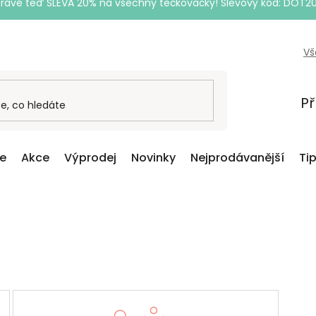
Právě teď SLEVA 20% na všechny tečkovačky! Slevový kód: DOT2
Vš
Př
ce
Akce
Výprodej
Novinky
Nejprodávanější
Ti