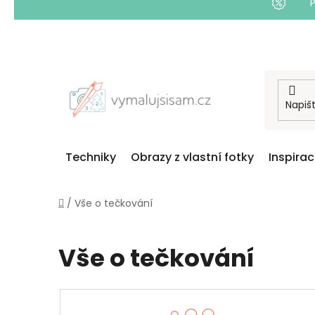
Přejít
na
obsah
Techniky
Obrazy z vlastní fotky
Inspira
Domů
/
Vše o tečkování
Vše o tečkování