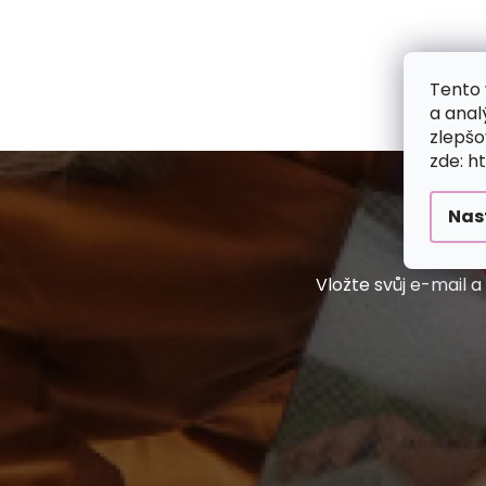
Tento 
a anal
zlepšo
zde: h
Nas
Vložte svůj e-mail