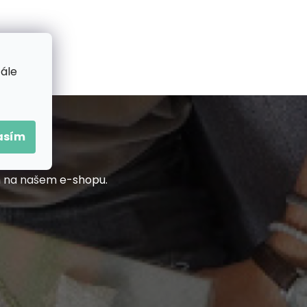
tále
asím
h na našem e-shopu.