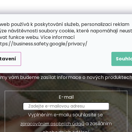
web používá k poskytování služeb, personalizaci reklam
ýze návštěvnosti soubory cookie, které napomáhají neus
vat funkce webu. Více informací
ttps://business.safety.google/privacy/
tavení
Souhl
Odebírat newsletter
 a my vám budeme zasílat informace o nových produktec
E-mail
Vyplněním e-mailu souhlasíte se
a zasíláním
zpracováním osobních údajů