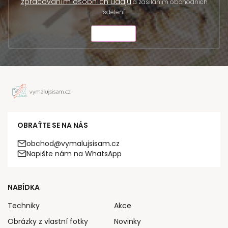
zpracováním osobních údajů
a zasíláním obchodních
sdělení.
ODESLAT
OBRAŤTE SE NA NÁS
obchod@vymalujsisam.cz
Napište nám na WhatsApp
NABÍDKA
Techniky
Akce
Obrázky z vlastní fotky
Novinky