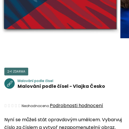
2+1 ZDARMA
Malování podle čísel
Malování podle čísel - Vlajka Česko
Průměrné
Podrobnosti hodnocení
Neohodnoceno
hodnocení
Nyní se můžeš stát opravdovým umělcem. Vybarvuj
produktu
číslo za číslem a vytvoř nezapomenutelný obraz,
je