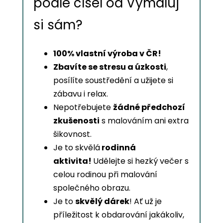
podle čísel od Vymaluj
si sám?
100% vlastní výroba v ČR!
Zbavíte se stresu a úzkosti
,
posílíte soustředění a užijete si
zábavu i relax.
Nepotřebujete
žádné předchozí
zkušenosti
s malováním ani extra
šikovnost.
Je to skvělá
rodinná
aktivita!
Udělejte si hezký večer s
celou rodinou při malování
společného obrazu.
Je to
skvělý dárek
! Ať už je
příležitost k obdarování jakákoliv,