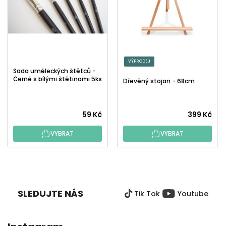
VÝPRODEJ
Sada uměleckých štětců -
Černé s bílými štětinami 5ks
Dřevěný stojan - 68cm
59 Kč
399 Kč
VYBRAT
VYBRAT
Z
Á
P
SLEDUJTE NÁS
Tik Tok
Youtube
A
T
Í