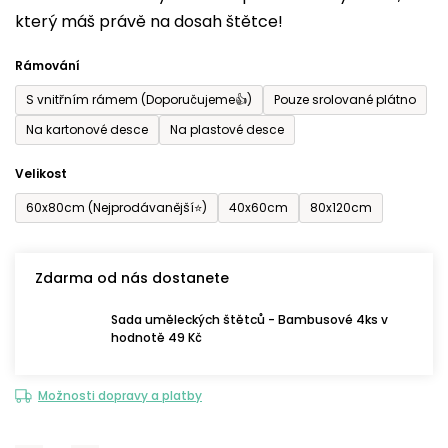
který máš právě na dosah štětce!
0,0
z
Rámování
5
S vnitřním rámem (Doporučujeme👍)
Pouze srolované plátno
hvězdiček.
Na kartonové desce
Na plastové desce
Velikost
60x80cm (Nejprodávanější⭐)
40x60cm
80x120cm
Zdarma od nás dostanete
Sada uměleckých štětců - Bambusové 4ks v
hodnotě 49 Kč
Možnosti dopravy a platby