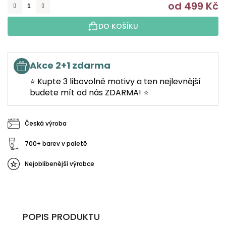
od
499 Kč
M
DO KOŠÍKU
Akce 2+1 zdarma
⭐ Kupte 3 libovolné motivy a ten nejlevnější
budete mít od nás ZDARMA! ⭐
Česká výroba
700+ barev v paletě
Nejoblíbenější výrobce
POPIS PRODUKTU