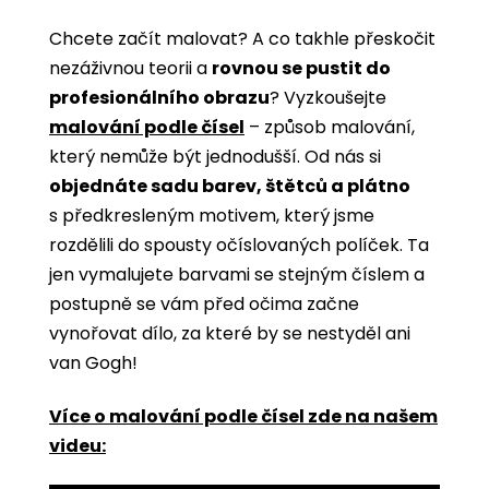
Chcete začít malovat? A co takhle přeskočit
nezáživnou teorii a
rovnou se pustit do
profesionálního obrazu
? Vyzkoušejte
malování podle čísel
­­– způsob malování,
který nemůže být jednodušší. Od nás si
objednáte sadu barev, štětců a plátno
s předkresleným motivem, který jsme
rozdělili do spousty očíslovaných políček. Ta
jen vymalujete barvami se stejným číslem a
postupně se vám před očima začne
vynořovat dílo, za které by se nestyděl ani
van Gogh!
Více o malování podle čísel zde na našem
videu: