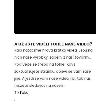
Loaded
:
Unmute
100.00%
A UŽ JSTE VIDĚLI TOHLE NAŠE VIDEO?
Rádi natáčíme hravá krátká videa. Jsou na
nich naše výrobky, záběry z naší továrny...
Podívejte se třeba na tohle! Když
zaktualizujete stránku, objeví se vám zase
jiné. A jestli se vám naše videa líbí, tak nás
můžete sledovat na našem
TikToku
.