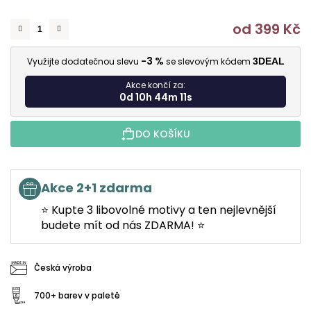
od
399 Kč
M
-3 %
Využijte dodatečnou slevu
se slevovým kódem
3DEAL
Akce končí za:
0d 10h 44m 10s
DO KOŠÍKU
Akce 2+1 zdarma
⭐ Kupte 3 libovolné motivy a ten nejlevnější
budete mít od nás ZDARMA! ⭐
Česká výroba
700+ barev v paletě