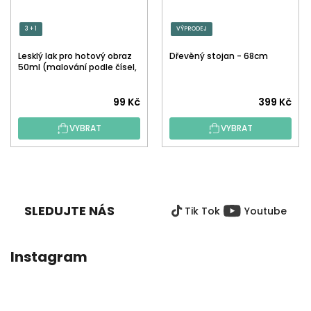
3 + 1
VÝPRODEJ
Lesklý lak pro hotový obraz
Dřevěný stojan - 68cm
50ml (malování podle čísel,
tečkování)
Průměrné
99 Kč
399 Kč
hodnocení
VYBRAT
VYBRAT
produktu
je
5,0
Z
z
Á
5
P
hvězdiček.
SLEDUJTE NÁS
Tik Tok
Youtube
A
T
Í
Instagram