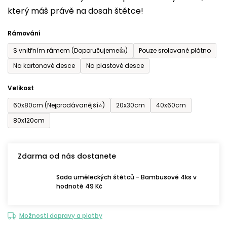
který máš právě na dosah štětce!
0,0
z
Rámování
5
S vnitřním rámem (Doporučujeme👍)
Pouze srolované plátno
hvězdiček.
Na kartonové desce
Na plastové desce
Velikost
60x80cm (Nejprodávanější⭐)
20x30cm
40x60cm
80x120cm
Zdarma od nás dostanete
Sada uměleckých štětců - Bambusové 4ks v
hodnotě 49 Kč
Možnosti dopravy a platby