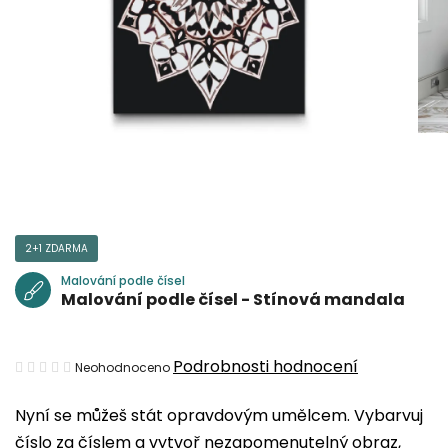
2+1 ZDARMA
Malování podle čísel
Malování podle čísel - Stínová mandala
Průměrné
Podrobnosti hodnocení
Neohodnoceno
hodnocení
Nyní se můžeš stát opravdovým umělcem. Vybarvuj
produktu
číslo za číslem a vytvoř nezapomenutelný obraz,
je