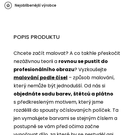
Nejoblíbenější výrobce
POPIS PRODUKTU
Chcete začít malovat? A co takhle přeskočit
nezáživnou teorii a
rovnou se pustit do
profesionálního obrazu
? Vyzkoušejte
malování podle čísel
­­– způsob malování,
který nemůže být jednodušší. Od nás si
objednáte sadu barev, štětců a plátno
s předkresleným motivem, který jsme
rozdělili do spousty očíslovaných políček. Ta
jen vymalujete barvami se stejným číslem a
postupně se vám před očima začne
vynořovat dílo, za které by se nestyděl ani