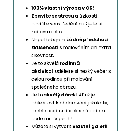
100% vlastní výroba v ČR!
Zbavíte se stresu a úzkosti
,
posílíte soustředění a užijete si
zábavu i relax.
Nepotřebujete
žádné předchozí
zkušenosti
s malováním ani extra
šikovnost.
Je to skvělá
rodinná
aktivita!
Udělejte si hezký večer s
celou rodinou při malování
společného obrazu.
Je to
skvělý dárek
! Ať už je
příležitost k obdarování jakákoliv,
tenhle osobní dárek s nápadem
bude mít úspěch!
Můžete si vytvořit
vlastní galerii