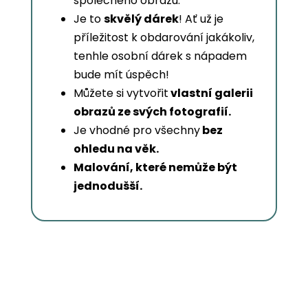
společného obrazu.
Je to
skvělý dárek
! Ať už je
příležitost k obdarování jakákoliv,
tenhle osobní dárek s nápadem
bude mít úspěch!
Můžete si vytvořit
vlastní galerii
obrazů ze svých fotografií.
Je vhodné pro všechny
bez
ohledu na věk.
Malování, které nemůže být
jednodušší.