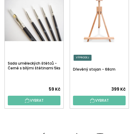
VÝPRODEJ
Sada uměleckých štětců -
Černé s bílými štětinami 5ks
Dřevěný stojan - 68cm
59 Kč
399 Kč
VYBRAT
VYBRAT
Z
Á
P