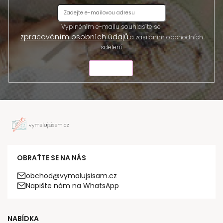
Vyplněním e-mailu souhlasíte se
zpracováním osobních údajů
a zasíláním obchodních
sdělení.
ODESLAT
OBRAŤTE SE NA NÁS
obchod@vymalujsisam.cz
Napište nám na WhatsApp
NABÍDKA