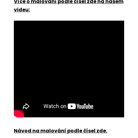
Více o malování podle čísel zde na našem
videu:
Návod na malování podle čísel zde
.