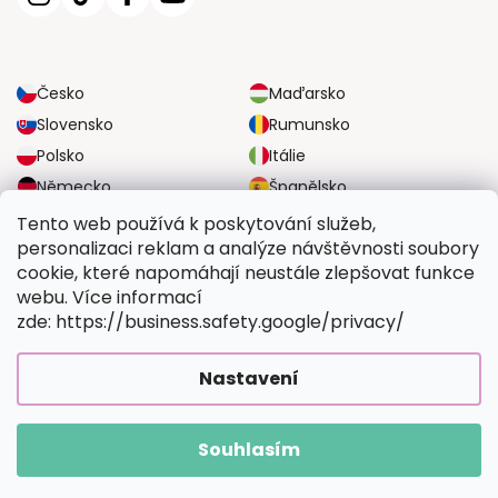
Česko
Maďarsko
Slovensko
Rumunsko
Polsko
Itálie
Německo
Španělsko
Velká Británie
Rakousko
Tento web používá k poskytování služeb,
personalizaci reklam a analýze návštěvnosti soubory
cookie, které napomáhají neustále zlepšovat funkce
SPOLEHLIVÉ MOŽNOSTI DOPRAVY
webu. Více informací
zde: https://business.safety.google/privacy/
BEZPEČNÉ MOŽNOSTI PLATBY
Nastavení
Souhlasím
Copyright 2026
Vymalujsisam.cz
. Všechna práva vyhrazena.
Vytvořil Shoptet Premium
|
Upravilo
FV STUDIO