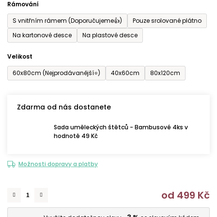
Rámování
5
S vnitřním rámem (Doporučujeme👍)
Pouze srolované plátno
hvězdiček.
Na kartonové desce
Na plastové desce
Velikost
60x80cm (Nejprodávanější⭐)
40x60cm
80x120cm
Zdarma od nás dostanete
Sada uměleckých štětců - Bambusové 4ks v
hodnotě 49 Kč
Možnosti dopravy a platby
od
499 Kč
M