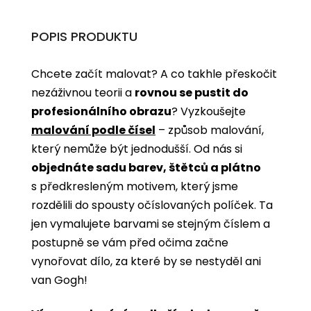
POPIS PRODUKTU
Chcete začít malovat? A co takhle přeskočit
nezáživnou teorii a
rovnou se pustit do
profesionálního obrazu
? Vyzkoušejte
malování podle čísel
­­– způsob malování,
který nemůže být jednodušší. Od nás si
objednáte sadu barev, štětců a plátno
s předkresleným motivem, který jsme
rozdělili do spousty očíslovaných políček. Ta
jen vymalujete barvami se stejným číslem a
postupně se vám před očima začne
vynořovat dílo, za které by se nestyděl ani
van Gogh!