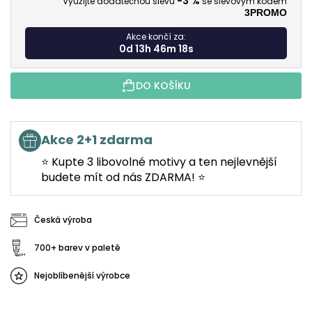
-3 %
Využijte dodatečnou slevu
se slevovým kódem
3PROMO
Akce končí za:
0d 13h 46m 17s
DO KOŠÍKU
Akce 2+1 zdarma
⭐ Kupte 3 libovolné motivy a ten nejlevnější
budete mít od nás ZDARMA! ⭐
Česká výroba
700+ barev v paletě
Nejoblíbenější výrobce