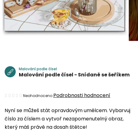
Malování podle čísel
Malování podle čísel - Snídaně se šeříkem
Průměrné
Podrobnosti hodnocení
Neohodnoceno
hodnocení
Nyní se můžeš stát opravdovým umělcem. Vybarvuj
produktu
číslo za číslem a vytvoř nezapomenutelný obraz,
je
který máš právě na dosah štětce!
0,0
z