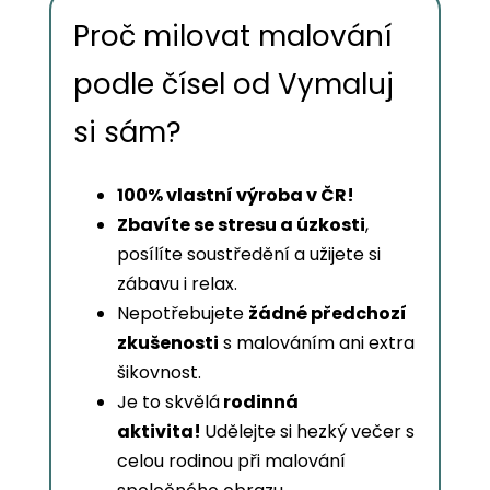
Proč milovat malování
podle čísel od Vymaluj
si sám?
100% vlastní výroba v ČR!
Zbavíte se stresu a úzkosti
,
posílíte soustředění a užijete si
zábavu i relax.
Nepotřebujete
žádné předchozí
zkušenosti
s malováním ani extra
šikovnost.
Je to skvělá
rodinná
aktivita!
Udělejte si hezký večer s
celou rodinou při malování