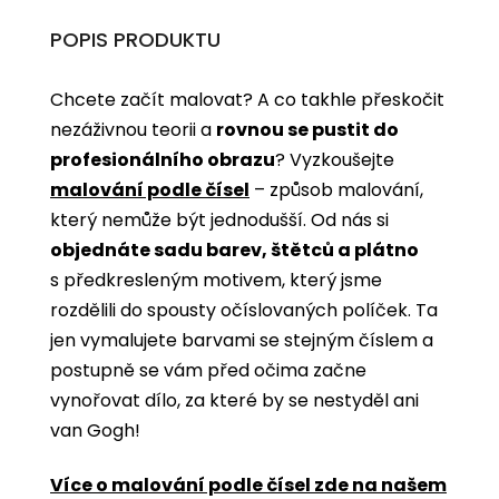
POPIS PRODUKTU
Chcete začít malovat? A co takhle přeskočit
nezáživnou teorii a
rovnou se pustit do
profesionálního obrazu
? Vyzkoušejte
malování podle čísel
­­– způsob malování,
který nemůže být jednodušší. Od nás si
objednáte sadu barev, štětců a plátno
s předkresleným motivem, který jsme
rozdělili do spousty očíslovaných políček. Ta
jen vymalujete barvami se stejným číslem a
postupně se vám před očima začne
vynořovat dílo, za které by se nestyděl ani
van Gogh!
Více o malování podle čísel zde na našem