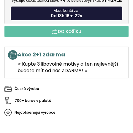
-4 %
Využijte dodatečnou slevu
se slevovým kódem
4SALE
Akce končí za:
0d 18h 16m 22s
DO KOŠÍKU
Akce 2+1 zdarma
⭐ Kupte 3 libovolné motivy a ten nejlevnější
budete mít od nás ZDARMA! ⭐
Česká výroba
700+ barev v paletě
Nejoblíbenější výrobce