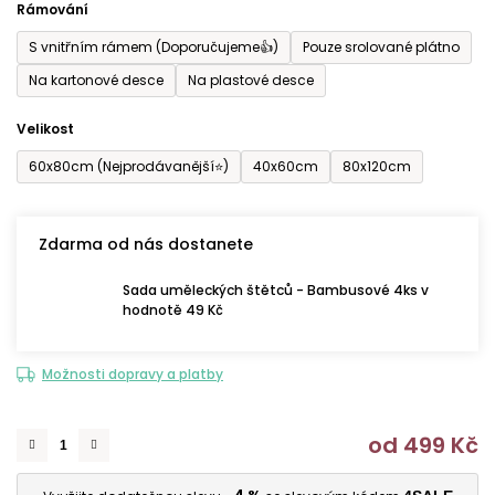
Rámování
5
S vnitřním rámem (Doporučujeme👍)
Pouze srolované plátno
hvězdiček.
Na kartonové desce
Na plastové desce
Velikost
60x80cm (Nejprodávanější⭐)
40x60cm
80x120cm
Zdarma od nás dostanete
Sada uměleckých štětců - Bambusové 4ks v
hodnotě 49 Kč
Možnosti dopravy a platby
od
499 Kč
M