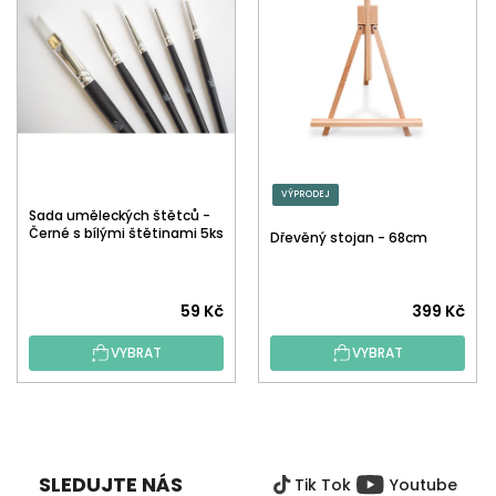
VÝPRODEJ
Sada uměleckých štětců -
Černé s bílými štětinami 5ks
Dřevěný stojan - 68cm
59 Kč
399 Kč
VYBRAT
VYBRAT
Z
Á
P
SLEDUJTE NÁS
Tik Tok
Youtube
A