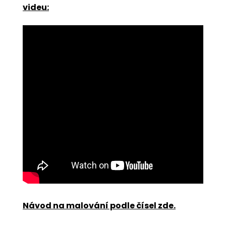
videu:
Návod na malování podle čísel zde
.