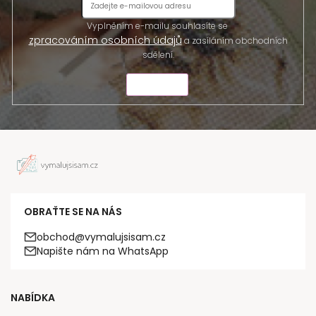
Vyplněním e-mailu souhlasíte se
zpracováním osobních údajů
a zasíláním obchodních
sdělení.
ODESLAT
OBRAŤTE SE NA NÁS
obchod@vymalujsisam.cz
Napište nám na WhatsApp
NABÍDKA