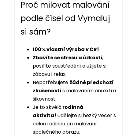
Proč milovat malování
podle čísel od Vymaluj
si sám?
100% vlastní výroba v ČR!
Zbavíte se stresu a úzkosti
,
posílíte soustředění a užijete si
zábavu i relax.
Nepotřebujete
žádné předchozí
zkušenosti
s malováním ani extra
šikovnost.
Je to skvělá
rodinná
aktivita!
Udělejte si hezký večer s
celou rodinou při malování
společného obrazu.