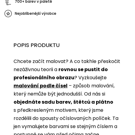
700+ barev v paletě
Nejoblíbenější výrobce
POPIS PRODUKTU
Chcete začít malovat? A co takhle přeskočit
nezáživnou teorii a
rovnou se pustit do
profesionálního obrazu
? Vyzkoušejte
malování podle čísel
­­– způsob malování,
který nemůže být jednodušší. Od nás si
objednáte sadu barev, štětců a plátno
s předkresleným motivem, který jsme
rozdělili do spousty očíslovaných políček. Ta
jen vymalujete barvami se stejným číslem a
postupně se vám před očima začne