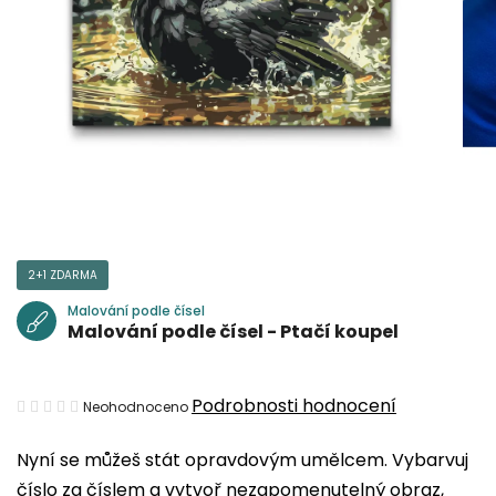
2+1 ZDARMA
Malování podle čísel
Malování podle čísel - Ptačí koupel
Průměrné
Podrobnosti hodnocení
Neohodnoceno
hodnocení
Nyní se můžeš stát opravdovým umělcem. Vybarvuj
produktu
číslo za číslem a vytvoř nezapomenutelný obraz,
je