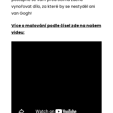
vynořovat dílo, za které by se nestyděl ani
van Gogh!
Více o malování podle čísel zde na našem
videu: