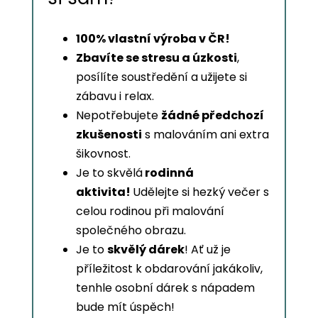
100% vlastní výroba v ČR!
Zbavíte se stresu a úzkosti
,
posílíte soustředění a užijete si
zábavu i relax.
Nepotřebujete
žádné předchozí
zkušenosti
s malováním ani extra
šikovnost.
Je to skvělá
rodinná
aktivita!
Udělejte si hezký večer s
celou rodinou při malování
společného obrazu.
Je to
skvělý dárek
! Ať už je
příležitost k obdarování jakákoliv,
tenhle osobní dárek s nápadem
bude mít úspěch!