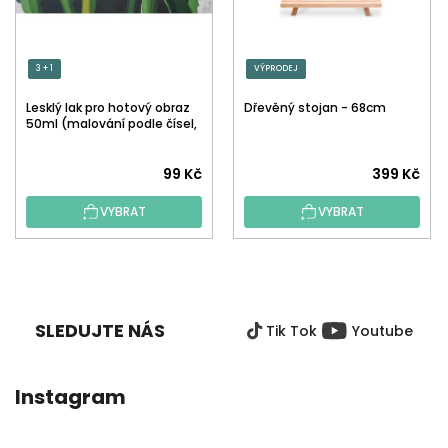
3 + 1
VÝPRODEJ
Lesklý lak pro hotový obraz
Dřevěný stojan - 68cm
50ml (malování podle čísel,
tečkování)
Průměrné
99 Kč
399 Kč
hodnocení
VYBRAT
VYBRAT
produktu
je
5,0
Z
z
Á
5
P
hvězdiček.
SLEDUJTE NÁS
Tik Tok
Youtube
A
T
Í
Instagram