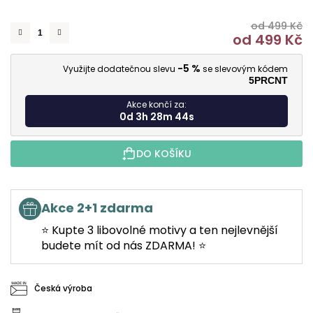
od 499 Kč
od
499 Kč
M
-5 %
Využijte dodatečnou slevu
se slevovým kódem
5PRCNT
Akce končí za:
0d 3h 28m 43s
DO KOŠÍKU
Akce 2+1 zdarma
⭐ Kupte 3 libovolné motivy a ten nejlevnější
budete mít od nás ZDARMA! ⭐
Česká výroba