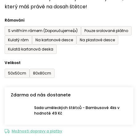
který máš právě na dosah štětce!
0,0
z
Rámování
5
S vnitřním rámem (Doporučujeme👍)
Pouze srolované plátno
hvězdiček.
Kulatý rám
Na kartonové desce
Na plastové desce
Kulatá kartonová deska
Velikost
50x50cm
80x80cm
Zdarma od nás dostanete
Sada uměleckých štětců - Bambusové 4ks v
hodnotě 49 Kč
Možnosti dopravy a platby