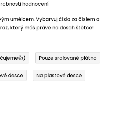
robnosti hodnocení
vým umělcem. Vybarvuj číslo za číslem a
az, který máš právě na dosah štětce!
učujeme👍)
Pouze srolované plátno
ové desce
Na plastové desce