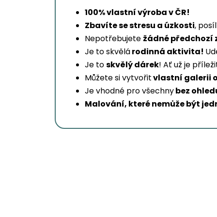
100% vlastní výroba v ČR!
Zbavíte se stresu a úzkosti
, posí
Nepotřebujete
žádné předchozí 
Je to skvělá
rodinná aktivita!
Udě
Je to
skvělý dárek
! Ať už je příl
Můžete si vytvořit
vlastní galerii 
Je vhodné pro všechny
bez ohledu
Malování, které nemůže být jed