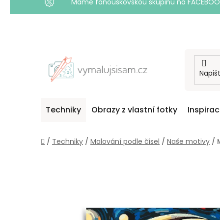
Máme fanouškovskou skupinu na FACEBOOKU! 
Přejít
na
obsah
Techniky
Obrazy z vlastní fotky
Inspira
Domů
/
Techniky
/
Malování podle čísel
/
Naše motivy
/