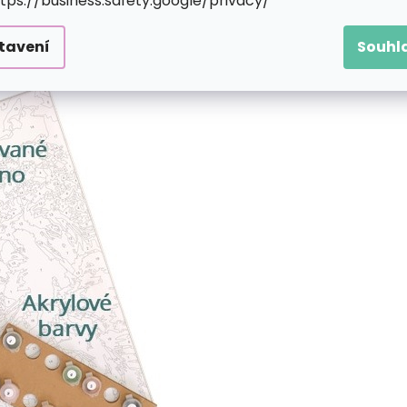
ttps://business.safety.google/privacy/
 čísel obsahuje:
tavení
Souhl