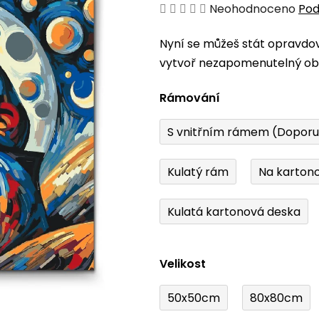
Průměrné
Neohodnoceno
Pod
hodnocení
Nyní se můžeš stát opravdo
produktu
vytvoř nezapomenutelný obr
je
0,0
Rámování
z
5
S vnitřním rámem (Dopor
hvězdiček.
Kulatý rám
Na karton
Kulatá kartonová deska
Velikost
50x50cm
80x80cm