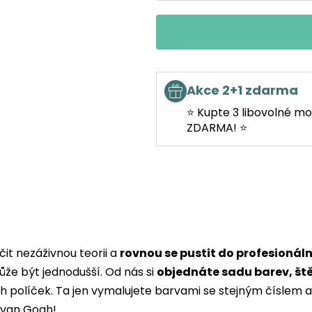
Akce 2+1 zdarma
⭐ Kupte 3 libovolné mo
ZDARMA! ⭐
it nezáživnou teorii a
rovnou se pustit do profesionál
ůže být jednodušší. Od nás si
objednáte sadu barev, št
ých políček. Ta jen vymalujete barvami se stejným čísle
i van Gogh!