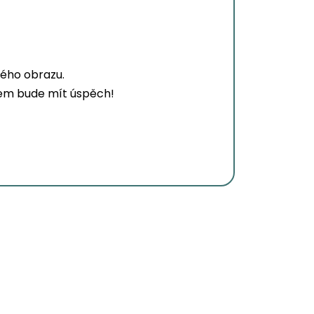
ného obrazu.
adem bude mít úspěch!