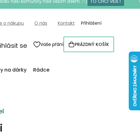
bdiv naší komunity nad vaším dílem. :-)
TO CHCI VIDĚT
e o nákupu
O nás
Kontakt
Přihlášení
ihlásit se
Vaše přání
PRÁZDNÝ KOŠÍK
NÁKUPNÍ
KOŠÍK
py na dárky
Rádce
el
i