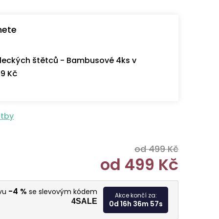
nete
eckých štětců - Bambusové 4ks v
9 Kč
atby
od 499 Kč
od
499 Kč
Měrná cen
-4 %
evu
se slevovým kódem
Akce končí za:
4SALE
0d 16h 36m 56s