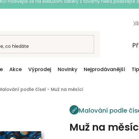
Podívejte se na exkluzivní záběry z továrny nebo posbírejte o
Vš
Př
ce
Akce
Výprodej
Novinky
Nejprodávanější
Ti
Malování podle čísel - Muž na měsíci
Malování podle čís
Muž na měsíc