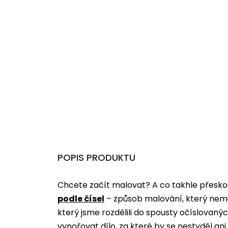
POPIS PRODUKTU
Chcete začít malovat? A co takhle přeskoč
podle čísel
­­– způsob malování, který nem
který jsme rozdělili do spousty očíslovan
vynořovat dílo, za které by se nestyděl an