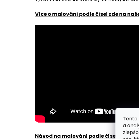
Více o malování podle čísel zde na naš
Tento 
a anal
zlepšo
Návod na malování podle čísel zde
.