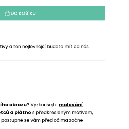
DO KOŠÍKU
tivy a ten nejlevnější budete mít od nás
ního obrazu
? Vyzkoušejte
malování
ětců a plátno
s předkresleným motivem,
m a postupně se vám před očima začne