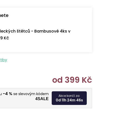
nete
eckých štětců - Bambusové 4ks v
9 Kč
atby
od
399 Kč
Měrná cen
-4 %
vu
se slevovým kódem
Akce končí za:
4SALE
0d 11h 24m 45s