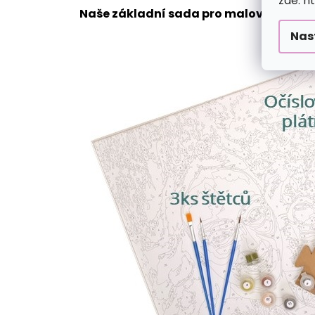
zde: h
Naše základní sada pro malování podle
Nas