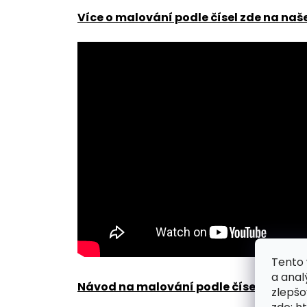
Více o malování podle čísel zde na naš
Tento 
a anal
Návod na malování podle čísel zde
.
zlepšo