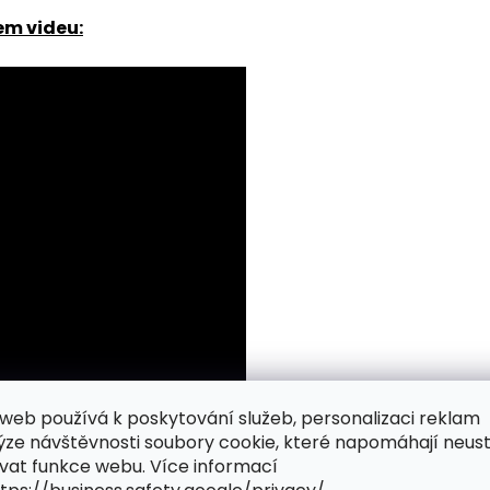
em videu:
web používá k poskytování služeb, personalizaci reklam
ýze návštěvnosti soubory cookie, které napomáhají neus
vat funkce webu. Více informací