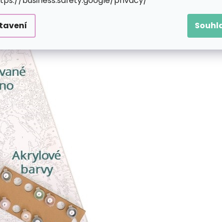
ttps://business.safety.google/privacy/
 čísel obsahuje:
tavení
Souhl