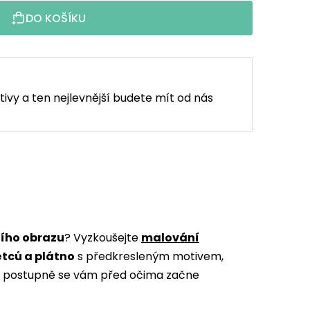
DO KOŠÍKU
tivy a ten nejlevnější budete mít od nás
ního obrazu
? Vyzkoušejte
malování
ětců a plátno
s předkresleným motivem,
m a postupně se vám před očima začne