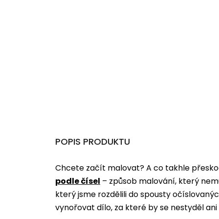
POPIS PRODUKTU
Chcete začít malovat? A co takhle přeskoč
podle čísel
­­– způsob malování, který nem
který jsme rozdělili do spousty očíslovan
vynořovat dílo, za které by se nestyděl an