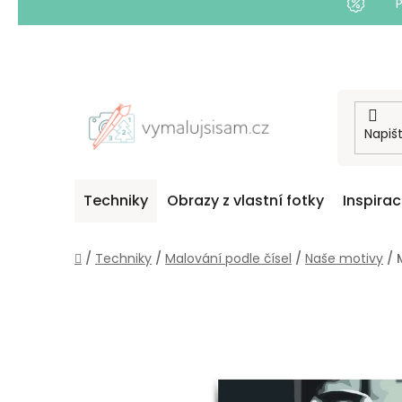
Přejít
na
obsah
Techniky
Obrazy z vlastní fotky
Inspira
Domů
/
Techniky
/
Malování podle čísel
/
Naše motivy
/