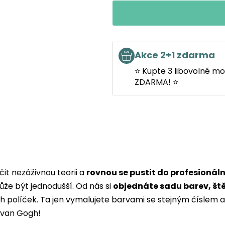
Akce 2+1 zdarma
⭐ Kupte 3 libovolné mo
ZDARMA! ⭐
it nezáživnou teorii a
rovnou se pustit do profesionál
ůže být jednodušší. Od nás si
objednáte sadu barev, št
ých políček. Ta jen vymalujete barvami se stejným čísle
i van Gogh!