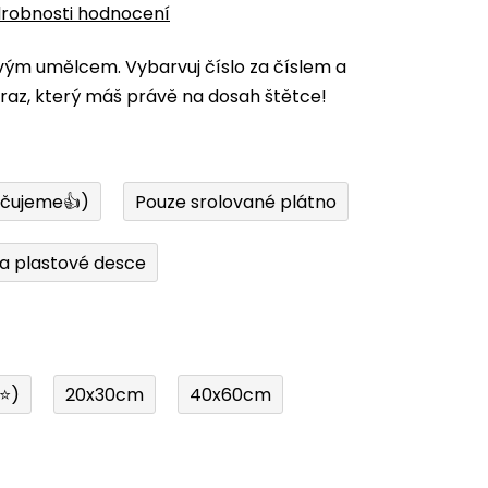
robnosti hodnocení
vým umělcem. Vybarvuj číslo za číslem a
az, který máš právě na dosah štětce!
učujeme👍)
Pouze srolované plátno
a plastové desce
í⭐)
20x30cm
40x60cm