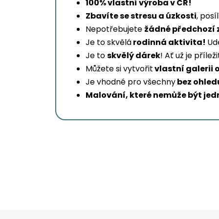
100% vlastní výroba v ČR!
Zbavíte se stresu a úzkosti
, posí
Nepotřebujete
žádné předchozí 
Je to skvělá
rodinná aktivita!
Udě
Je to
skvělý dárek
! Ať už je příl
Můžete si vytvořit
vlastní galerii 
Je vhodné pro všechny
bez ohledu
Malování, které nemůže být jed