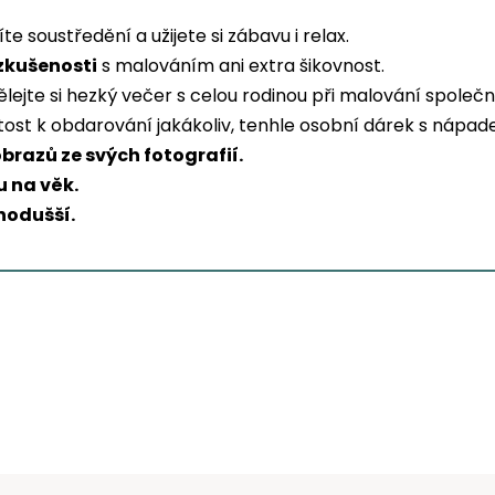
líte soustředění a užijete si zábavu i relax.
zkušenosti
s malováním ani extra šikovnost.
lejte si hezký večer s celou rodinou při malování společ
ežitost k obdarování jakákoliv, tenhle osobní dárek s náp
obrazů ze svých fotografií.
 na věk.
nodušší.