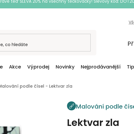
Právě teď SLEVA 20% na všechny tečkovačky! Slevový kód: DOT2
Vš
Př
ce
Akce
Výprodej
Novinky
Nejprodávanější
Ti
Malování podle čísel - Lektvar zla
Malování podle čís
Lektvar zla