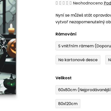
Průměrné
Neohodnoceno
Pod
hodnocení
Nyní se můžeš stát opravdo
produktu
vytvoř nezapomenutelný obr
je
0,0
Rámování
z
5
S vnitřním rámem (Dopor
hvězdiček.
Na kartonové desce
N
Velikost
60x80cm (Nejprodávanějš
80x120cm