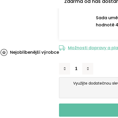
Zdarma od nás dosta
Sada uměl
hodnotě 4
Možnosti dopravy a pl
Nejoblíbenější výrobce
Využijte dodatečnou sl