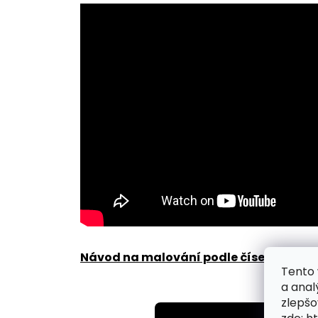
Návod na malování podle čísel zde
.
Tento 
a anal
zlepšo