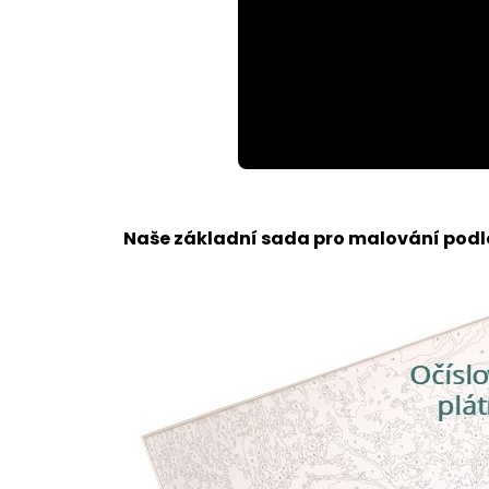
Loaded
:
Unmute
100.00%
Naše základní sada pro malování podle