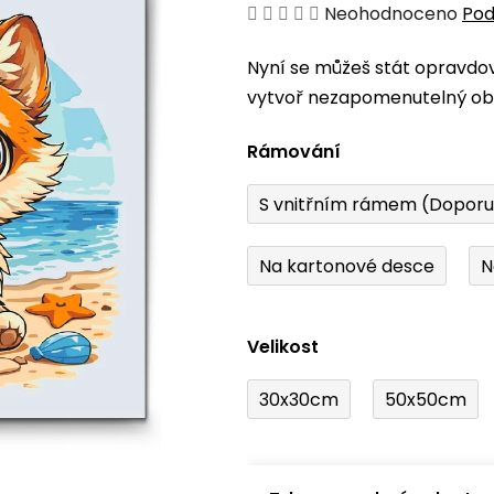
Průměrné
Neohodnoceno
Pod
hodnocení
Nyní se můžeš stát opravdo
produktu
vytvoř nezapomenutelný obr
je
0,0
Rámování
z
5
S vnitřním rámem (Dopor
hvězdiček.
Na kartonové desce
N
Velikost
30x30cm
50x50cm