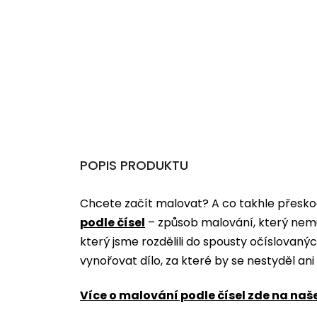
POPIS PRODUKTU
Chcete začít malovat? A co takhle přeskoč
podle čísel
­­– způsob malování, který nem
který jsme rozdělili do spousty očíslovan
vynořovat dílo, za které by se nestyděl an
Více o malování podle čísel zde na naš