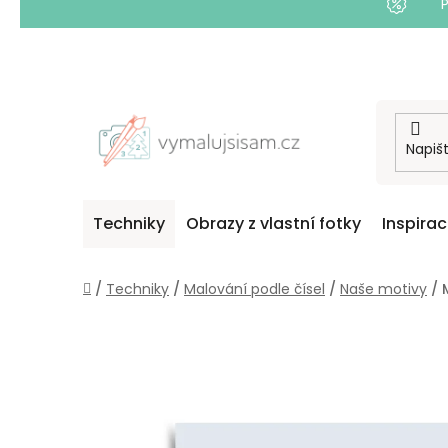
Přejít
na
obsah
Techniky
Obrazy z vlastní fotky
Inspira
Domů
/
Techniky
/
Malování podle čísel
/
Naše motivy
/