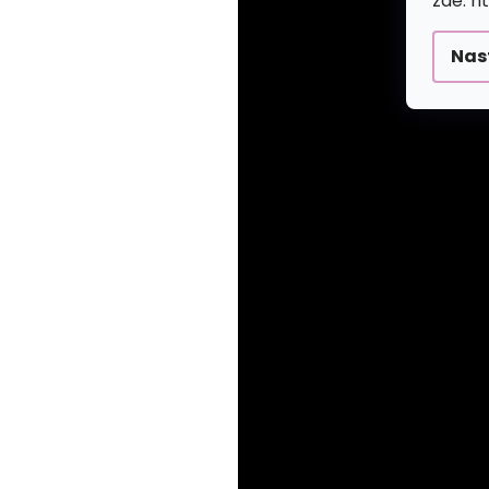
zde: h
Nas