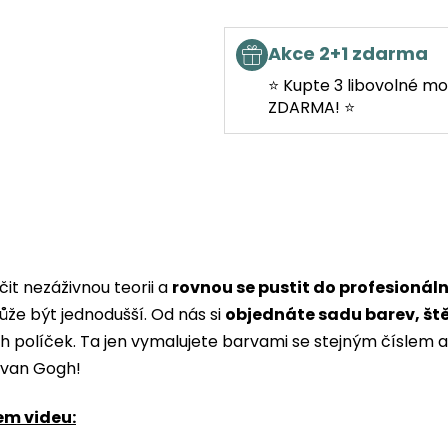
Akce 2+1 zdarma
⭐ Kupte 3 libovolné mo
ZDARMA! ⭐
it nezáživnou teorii a
rovnou se pustit do profesionál
ůže být jednodušší. Od nás si
objednáte sadu barev, št
ých políček. Ta jen vymalujete barvami se stejným čísle
i van Gogh!
em videu: