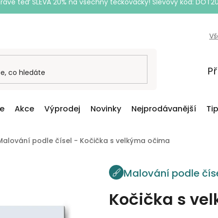
Právě teď SLEVA 20% na všechny tečkovačky! Slevový kód: DOT2
Vš
Př
ce
Akce
Výprodej
Novinky
Nejprodávanější
Ti
Malování podle čísel - Kočička s velkýma očima
Malování podle čís
Kočička s ve