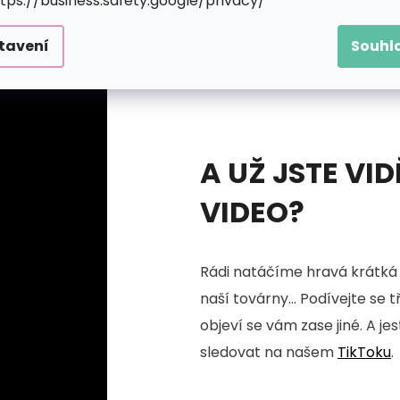
ttps://business.safety.google/privacy/
tavení
Souhl
A UŽ JSTE VID
VIDEO?
Rádi natáčíme hravá krátká 
naší továrny... Podívejte se 
objeví se vám zase jiné. A je
sledovat na našem
TikToku
.