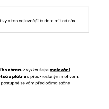
tivy a ten nejlevnější budete mít od nás
ního obrazu
? Vyzkoušejte
malování
ětců a plátno
s předkresleným motivem,
m a postupně se vám před očima začne