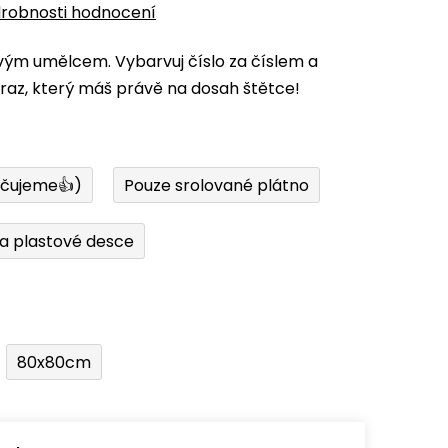
robnosti hodnocení
vým umělcem. Vybarvuj číslo za číslem a
az, který máš právě na dosah štětce!
učujeme👍)
Pouze srolované plátno
a plastové desce
80x80cm