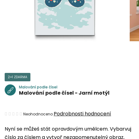
2+1 ZDARMA
Malování podle čísel
Malování podle čísel - Jarní motýl
Průměrné
Podrobnosti hodnocení
Neohodnoceno
hodnocení
Nyní se můžeš stát opravdovým umělcem. Vybarvuj
produktu
číslo za číslem a vytvoř nezapomenutelný obraz,
je