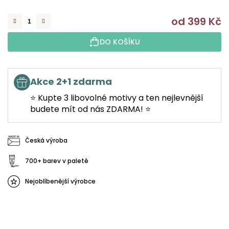
od
399 Kč
M
DO KOŠÍKU
Akce 2+1 zdarma
⭐ Kupte 3 libovolné motivy a ten nejlevnější
budete mít od nás ZDARMA! ⭐
Česká výroba
700+ barev v paletě
Nejoblíbenější výrobce