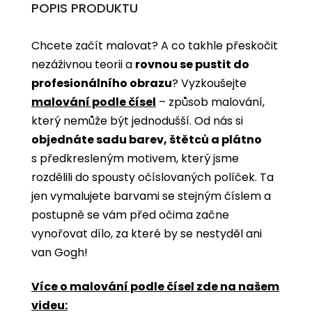
POPIS PRODUKTU
Chcete začít malovat? A co takhle přeskočit
nezáživnou teorii a
rovnou se pustit do
profesionálního obrazu
? Vyzkoušejte
malování podle čísel
­­– způsob malování,
který nemůže být jednodušší. Od nás si
objednáte sadu barev, štětců a plátno
s předkresleným motivem, který jsme
rozdělili do spousty očíslovaných políček. Ta
jen vymalujete barvami se stejným číslem a
postupně se vám před očima začne
vynořovat dílo, za které by se nestyděl ani
van Gogh!
Více o malování podle čísel zde na našem
videu: