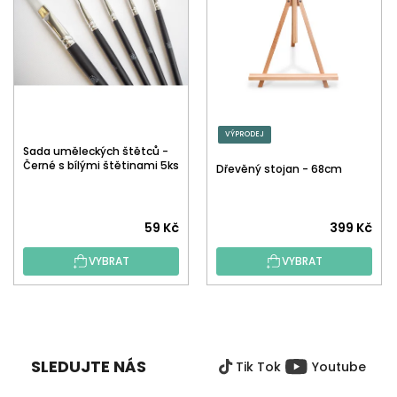
VÝPRODEJ
Sada uměleckých štětců -
Černé s bílými štětinami 5ks
Dřevěný stojan - 68cm
59 Kč
399 Kč
VYBRAT
VYBRAT
Z
Á
P
SLEDUJTE NÁS
Tik Tok
Youtube
A
T