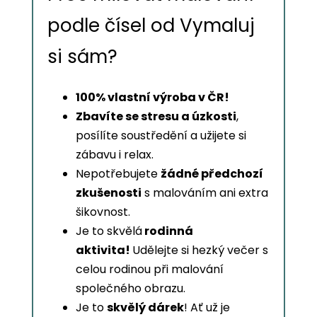
podle čísel od Vymaluj
si sám?
100% vlastní výroba v ČR!
Zbavíte se stresu a úzkosti
,
posílíte soustředění a užijete si
zábavu i relax.
Nepotřebujete
žádné předchozí
zkušenosti
s malováním ani extra
šikovnost.
Je to skvělá
rodinná
aktivita!
Udělejte si hezký večer s
celou rodinou při malování
společného obrazu.
Je to
skvělý dárek
! Ať už je