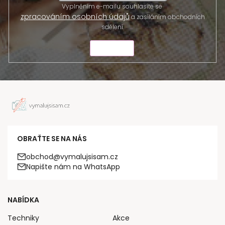
Vyplněním e-mailu souhlasíte se
zpracováním osobních údajů
a zasíláním obchodních
sdělení.
ODESLAT
OBRAŤTE SE NA NÁS
obchod@vymalujsisam.cz
Napište nám na WhatsApp
NABÍDKA
Techniky
Akce