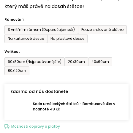
který máš právě na dosah štětce!
0,0
z
Rámování
5
S vnitřním rámem (Doporučujeme👍)
Pouze srolované plátno
hvězdiček.
Na kartonové desce
Na plastové desce
Velikost
60x80cm (Nejprodávanější⭐)
20x30cm
40x60cm
80x120cm
Zdarma od nás dostanete
Sada uměleckých štětců - Bambusové 4ks v
hodnotě 49 Kč
Možnosti dopravy a platby